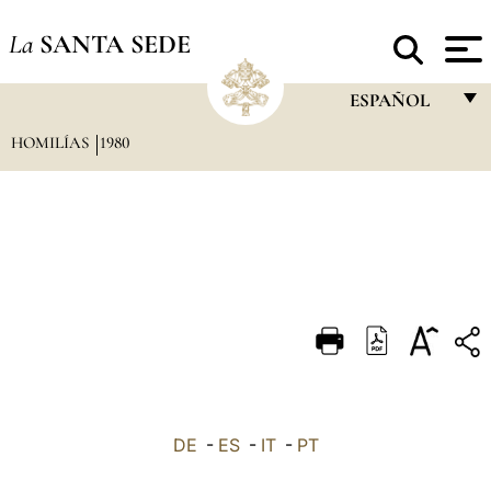
La
SANTA SEDE
ESPAÑOL
HOMILÍAS
1980
FRANÇAIS
ENGLISH
ITALIANO
PORTUGUÊS
ESPAÑOL
DEUTSCH
POLSKI
العربيّة
DE
-
ES
-
IT
-
PT
中文