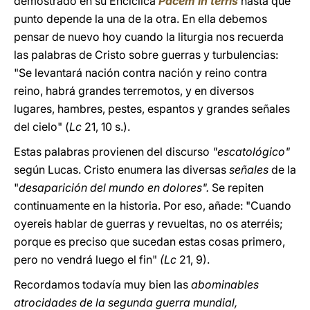
demostrado en su Encíclica
Pacem in terris
hasta qué
punto depende la una de la otra. En ella debemos
pensar de nuevo hoy cuando la liturgia nos recuerda
las palabras de Cristo sobre guerras y turbulencias:
"Se levantará nación contra nación y reino contra
reino, habrá grandes terremotos, y en diversos
lugares, hambres, pestes, espantos y grandes señales
del cielo" (
Lc
21, 10 s.).
Estas palabras provienen del discurso
"escatológico"
según Lucas. Cristo enumera las diversas
señales
de la
"
desaparición del mundo en dolores".
Se repiten
continuamente en la historia. Por eso, añade: "Cuando
oyereis hablar de guerras y revueltas, no os aterréis;
porque es preciso que sucedan estas cosas primero,
pero no vendrá luego el fin"
(Lc
21, 9).
Recordamos todavía muy bien las
abominables
atrocidades de la segunda guerra mundial,