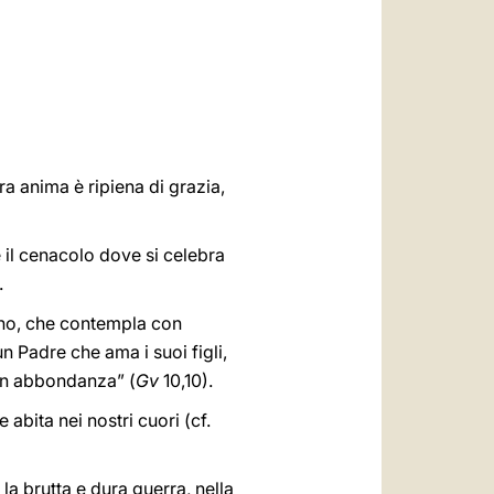
العربيّة
中文
LATINE
tra anima è ripiena di grazia,
 il cenacolo dove si celebra
.
tano, che contempla con
 un Padre che ama i suoi figli,
o in abbondanza” (
Gv
10,10).
abita nei nostri cuori (cf.
a brutta e dura guerra, nella