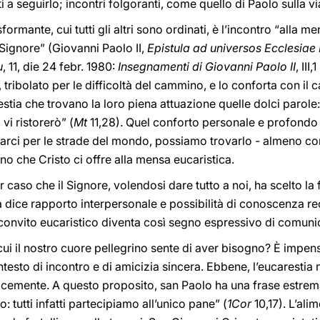
i a seguirlo; incontri folgoranti, come quello di Paolo sulla 
formante, cui tutti gli altri sono ordinati, è l’incontro “alla m
Signore” (Giovanni Paolo II,
Epistula ad universos Ecclesiae
u
, 11, die 24 febr. 1980:
Insegnamenti di Giovanni Paolo II
, III
tribolato per le difficoltà del cammino, e lo conforta con il
stia che trovano la loro piena attuazione quelle dolci parole:
 vi ristorerò” (
Mt
11,28). Quel conforto personale e profondo 
aticarci per le strade del mondo, possiamo trovarlo - almeno 
no che Cristo ci offre alla mensa eucaristica.
caso che il Signore, volendosi dare tutto a noi, ha scelto la f
la dice rapporto interpersonale e possibilità di conoscenza r
l convito eucaristico diventa così segno espressivo di comun
cui il nostro cuore pellegrino sente di aver bisogno? È impen
ntesto di incontro e di amicizia sincera. Ebbene, l’eucarestia 
acemente. A questo proposito, san Paolo ha una frase estrem
 tutti infatti partecipiamo all’unico pane” (
1Cor
10,17). L’al