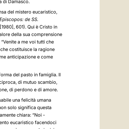
via di Damasco.
ensa del mistero eucaristico,
 Episcopos: de SS.
,1 [1980], 601). Qui è Cristo in
 calore della sua comprensione
 “Venite a me voi tutti che
che costituisce la ragione
come anticipazione e come
orma del pasto in famiglia. Il
eciproca, di mutuo scambio,
ione, di perdono e di amore.
sabile una felicità umana
non solo significa questa
amente chiara: “Noi -
imento eucaristico facendoci