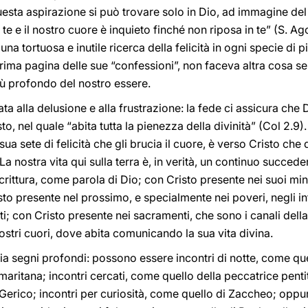
esta aspirazione si può trovare solo in Dio, ad immagine del
er te e il nostro cuore è inquieto finché non riposa in te” (S. A
 tortuosa e inutile ricerca della felicità in ogni specie di p
rima pagina delle sue “confessioni”, non faceva altra cosa s
ù profondo del nostro essere.
ta alla delusione e alla frustrazione: la fede ci assicura che
to, nel quale “abita tutta la pienezza della divinità” (Col 2.9
ua sete di felicità che gli brucia il cuore, è verso Cristo che 
La nostra vita qui sulla terra è, in verità, un continuo succede
crittura, come parola di Dio; con Cristo presente nei suoi mi
to presente nel prossimo, e specialmente nei poveri, negli in
; con Cristo presente nei sacramenti, che sono i canali della
nostri cuori, dove abita comunicando la sua vita divina.
ia segni profondi: possono essere incontri di notte, come qu
maritana; incontri cercati, come quello della peccatrice penti
 Gerico; incontri per curiosità, come quello di Zaccheo; oppur