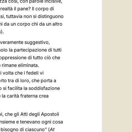
zza così, con parole incisive,
realtà il pane? Il corpo di
si, tuttavia non si distinguono
i da un corpo chi da un altro
s
).
no veramente suggestivo,
lo la partecipazione di tutti
soppressione di tutto ciò che
e rimane eliminata.
volta che i fedeli vi
o tra di loro, che porta a
 si facilita la soddisfazione
 la carità fraterna crea
, che gli Atti degli Apostoli
 insieme e tenevano ogni cosa
 bisogno di ciascuno” (
At