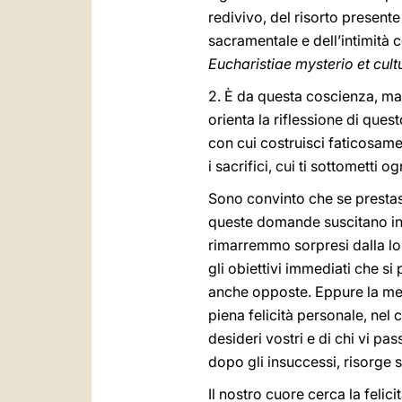
redivivo, del risorto presente
sacramentale e dell’intimità c
Eucharistiae mysterio et cult
2. È da questa coscienza, mat
orienta la riflessione di ques
con cui costruisci faticosamen
i sacrifici, cui ti sottometti
Sono convinto che se prestass
queste domande suscitano in o
rimarremmo sorpresi dalla lor
gli obiettivi immediati che s
anche opposte. Eppure la meta
piena felicità personale, nel
desideri vostri e di chi vi pa
dopo gli insuccessi, risorge 
Il nostro cuore cerca la felic