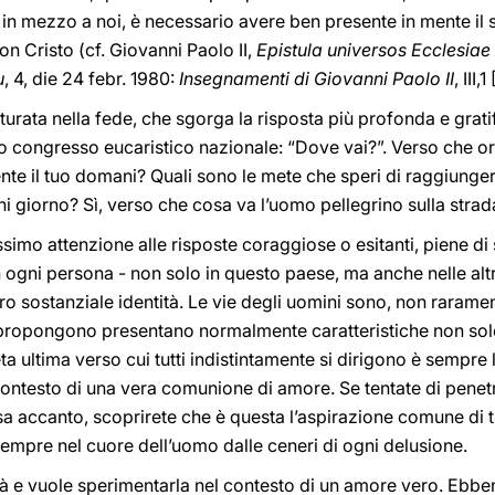
 in mezzo a noi, è necessario avere ben presente in mente il s
on Cristo (cf. Giovanni Paolo II,
Epistula
universos Ecclesiae
u
, 4, die 24 febr. 1980:
Insegnamenti di Giovanni Paolo II
, III,
urata nella fede, che sgorga la risposta più profonda e grat
to congresso eucaristico nazionale: “Dove vai?”. Verso che ori
te il tuo domani? Quali sono le mete che speri di raggiungere 
 ogni giorno? Sì, verso che cosa va l’uomo pellegrino sulla stra
imo attenzione alle risposte coraggiose o esitanti, piene di
gni persona - non solo in questo paese, ma anche nelle altre
o sostanziale identità. Le vie degli uomini sono, non rarament
i propongono presentano normalmente caratteristiche non solo
 ultima verso cui tutti indistintamente si dirigono è sempre la
 contesto di una vera comunione di amore. Se tentate di penet
ssa accanto, scoprirete che è questa l’aspirazione comune di t
sempre nel cuore dell’uomo dalle ceneri di ogni delusione.
ità e vuole sperimentarla nel contesto di un amore vero. Ebbene