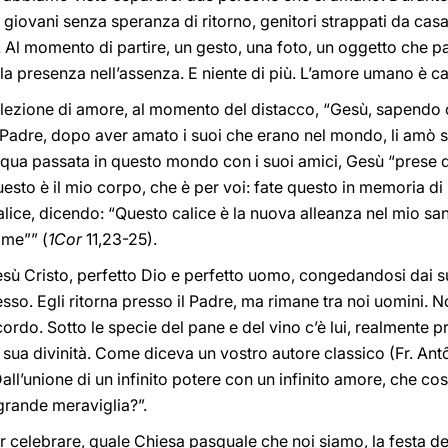
e giovani senza speranza di ritorno, genitori strappati da ca
i. Al momento di partire, un gesto, una foto, un oggetto che p
a presenza nell’assenza. E niente di più. L’amore umano è ca
zione di amore, al momento del distacco, “Gesù, sapendo ch
adre, dopo aver amato i suoi che erano nel mondo, li amò sin
pasqua passata in questo mondo con i suoi amici, Gesù “prese
uesto è il mio corpo, che è per voi: fate questo in memoria d
alice, dicendo: “Questo calice è la nuova alleanza nel mio sa
 me”” (
1Cor
11,23-25).
sù Cristo, perfetto Dio e perfetto uomo, congedandosi dai su
esso. Egli ritorna presso il Padre, ma rimane tra noi uomini. 
ordo. Sotto le specie del pane e del vino c’è lui, realmente pr
a sua divinità. Come diceva un vostro autore classico (Fr. A
all’unione di un infinito potere con un infinito amore, che co
grande meraviglia?”.
r celebrare, quale Chiesa pasquale che noi siamo, la festa d