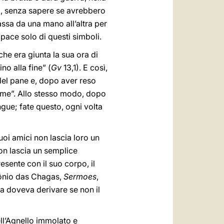
sa, senza sapere se avrebbero
assa da una mano all’altra per
pace solo di questi simboli.
e era giunta la sua ora di
o alla fine” (
Gv
13,1). E così,
 del pane e, dopo aver reso
i me”. Allo stesso modo, dopo
ngue; fate questo, ogni volta
oi amici non lascia loro un
Non lascia un semplice
esente con il suo corpo, il
ntônio das Chagas,
Sermoes
,
sa doveva derivare se non il
ell’Agnello immolato e