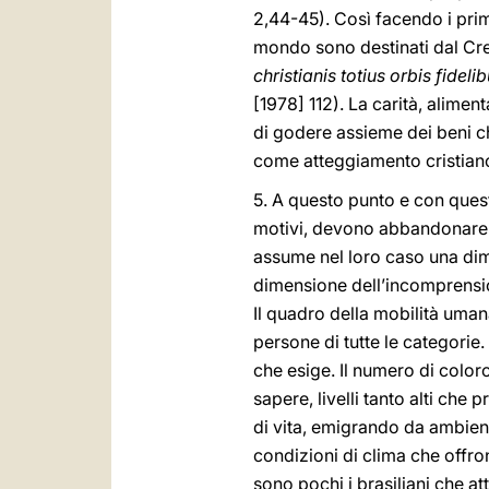
2,44-45). Così facendo i prim
mondo sono destinati dal Crea
christianis totius orbis fide
[1978] 112). La carità, alime
di godere assieme dei beni ch
come atteggiamento cristiano
5. A questo punto e con quest
motivi, devono abbandonare la 
assume nel loro caso una dime
dimensione dell’incomprension
Il quadro della mobilità uma
persone di tutte le categori
che esige. Il numero di colo
sapere, livelli tanto alti che
di vita, emigrando da ambienti
condizioni di clima che offro
sono pochi i brasiliani che at