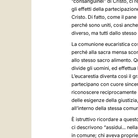
“consanguinei” di Cristo, ci r
gli effetti della partecipazio
Cristo. Di fatto, come il pane
perché sono uniti, così anch
diverso, ma tutti dallo stess
La comunione eucaristica cost
perché alla sacra mensa scomp
allo stesso sacro alimento. Qu
divide gli uomini, ed effettua
L’eucarestia diventa così il g
partecipano con cuore sincero
riconoscere reciprocamente i 
delle esigenze della giustizia,
all’interno della stessa comun
È istruttivo ricordare a quest
ci descrivono “assidui... nell
in comune; chi aveva propriet