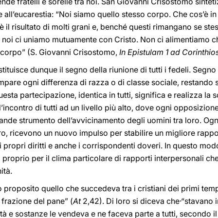
ende fratelli e sorelle tra noi. San Giovanni Crisostomo sinteti
ne all’eucarestia: “Noi siamo quello stesso corpo. Che cos’è in 
 è il risultato di molti grani e, benché questi rimangano se stes
e noi ci uniamo mutuamente con Cristo. Non ci alimentiamo ch
o corpo” (S. Giovanni Crisostomo,
In Epistulam 1 ad Corinthio
ituisce dunque il segno della riunione di tutti i fedeli. Seg
are ogni differenza di razza o di classe sociale, restando so
esta partecipazione, identica in tutti, significa e realizza la 
 l’incontro di tutti ad un livello più alto, dove ogni opposizion
rande strumento dell’avvicinamento degli uomini tra loro. Ogni 
, ricevono un nuovo impulso per stabilire un migliore rapport
propri diritti e anche i corrispondenti doveri. In questo modo
 proprio per il clima particolare di rapporti interpersonali che
ità.
o proposito quello che succedeva tra i cristiani dei primi tempi
a frazione del pane” (
At
2,42). Di loro si diceva che·“stavano
à e sostanze le vendeva e ne faceva parte a tutti, secondo il