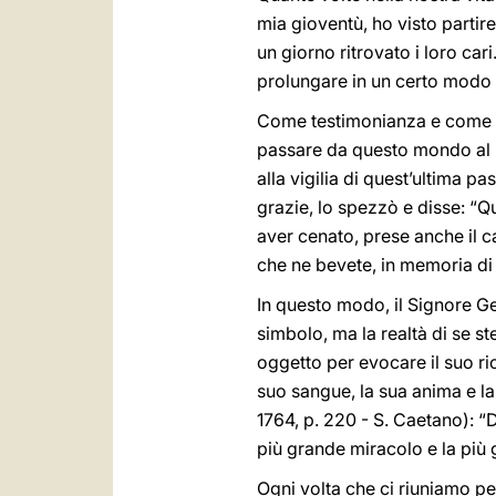
mia gioventù, ho visto partir
un giorno ritrovato i loro car
prolungare in un certo modo l
Come testimonianza e come le
passare da questo mondo al P
alla vigilia di quest’ultima 
grazie, lo spezzò e disse: “Q
aver cenato, prese anche il c
che ne bevete, in memoria di
In questo modo, il Signore Ge
simbolo, ma la realtà di se st
oggetto per evocare il suo ric
suo sangue, la sua anima e l
1764, p. 220 - S. Caetano): “D
più grande miracolo e la più 
Ogni volta che ci riuniamo pe