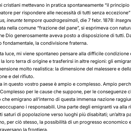
i cristiani mettevano in pratica spontaneamente “il principio
tore per rispondere alle necessità di tutti senza eccezione” 
libus, ineunte tempore quadragesimali
, die 7 febr. 1878:
Insegn
ntata nella comune “frazione del pane”, si esprimeva con natu
e Dio generosamente aveva posto a disposizione di tutti. Dal
 fondamentale, la condivisione fraterna.
a luce, mi viene spontaneo pensare alla difficile condizione di
loro terra di origine e trasferirsi in altre regioni: gli emig
nsione molto realistica: la dimensione del malessere e della
e e del rifiuto.
na in questo vostro paese è ampio e complesso. Ampio perché
e. Complesso per le cause che suppone, per le conseguenze c
ro che emigrano all’interno di questa immensa nazione raggiu
 preoccupano i responsabili. Una parte degli emigranti va alla r
 saturi di popolazione verso luoghi più disabitati; un’altra par
no, per ciò stesso, la possibilità di un progresso economico e
traversano la frontiera.