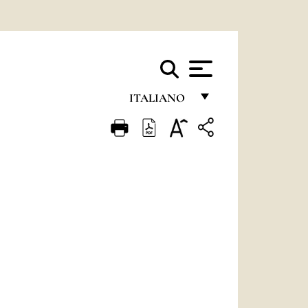
ITALIANO
FRANÇAIS
ENGLISH
ITALIANO
PORTUGUÊS
ESPAÑOL
DEUTSCH
POLSKI