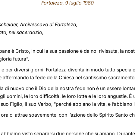
Fortaleza, 9 luglio 1980
scheider, Arcivescovo di Fortaleza,
pato, nel sacerdozio,
l pane è Cristo, in cui la sua passione è da noi rivissuta, la nos
loria futura”.
 per diversi giorni, Fortaleza diventa in modo tutto speciale
 affermando la fede della Chiesa nel santissimo sacramento
da di nuovo che il Dio della nostra fede non è un essere lon
i uomini, le loro difficoltà, le loro lotte e le loro angustie. È
 suo Figlio, il suo Verbo, “perché abbiano la vita, e l’abbian
a ci attrae soavemente, con l’azione dello Spirito Santo che 
a abbiamo visto separarsi due persone che si amano. Durante l