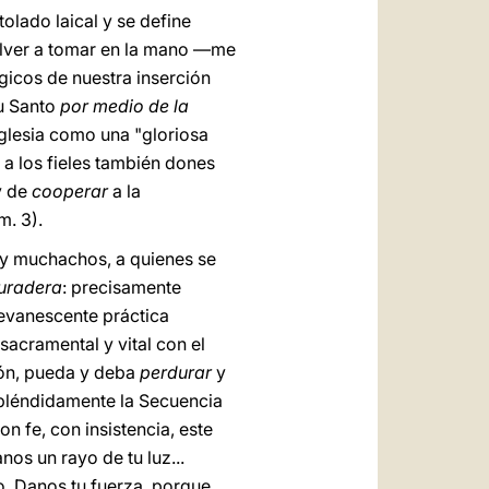
olado laical y se define
olver a tomar en la mano —me
gicos de nuestra inserción
tu Santo
por medio de la
Iglesia como una "gloriosa
 a los fieles también dones
 de
cooperar
a la
m. 3).
y muchachos, a quienes se
duradera
: precisamente
 evanescente práctica
sacramental y vital con el
ión, pueda y deba
perdurar
y
spléndidamente la Secuencia
n fe, con insistencia, este
os un rayo de tu luz...
to. Danos tu fuerza, porque