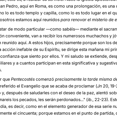
San Pedro, aquí en Roma, es como una prolongación, es una c
 lo es todo templo y capilla, como lo es todo lugar en el qu
 nosotros estamos aquí reunidos
para renovar el misterio de e
estar de modo particular —como sabéis— mediante el sacram
ón conveniente, van a recibir los numerosos muchachos y jóv
 reunido aquí. A estos hijos, precisamente porque son los de
la acción inefable de su Espíritu, se dirige esta mañana mi pr
la confianza que siento por ellos. Y mi saludo se extiende, de
liares y a cuantos participan en esta significativa y sugesti
.
ar que
Pentecostés
comenzó
precisamente la tarde misma de
eferido el Evangelio que se acaba de proclamar (
Jn
20, 19-
 y, después de saludarles con el deseo de la paz, alentó sobre
nareis los pecados, les serán perdonados..." (
ib.
, 22-23). Est
día, es decir, como en el elemento generador de esa serie nu
mente el cincuenta; porque estamos en el punto de partida, q