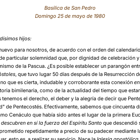
Basílica de San Pedro
Domingo 25 de mayo de 1980
ísimos hijos:
nuevo para nosotros, de acuerdo con el orden del calendario l
a de particular solemnidad que, por dignidad de celebración 
a mismo de la Pascua. ¿Es posible establecer un parangón ent
óstoles
, que tuvo lugar 50 días después de la Resurrección d
sino que es cierta, indudable y corroborante esta conexión
en
 historia bimilenaria, como de la actualidad del tiempo que e
 tenemos el derecho, el deber y la alegría de decir que Pen
d" de Pentecostés. Efectivamente, sabemos que cincuenta dí
mo Cenáculo que había sido antes el lugar de la primera Euca
,
descubren en sí la fuerza del Espíritu Santo
que descendió so
 prometido repetidamente a precio de su padecer mediante la
ar, esto es, a realizar su servicio. Nace la
Iglesia apostólica