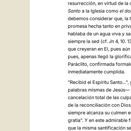
resurrección, en virtud de l
Santo
a la Iglesia como
el do
debemos considerar que, la t
promesa hecha tanto en priva
hablaba de un agua viva y sal
siempre la sed (cf.
Jn
4, 10. 1
que creyeran en El, pues aún 
pues, apenas llegó la glorif
Paráclito, confirmada formal
inmediatamente cumplida.
"Recibid el Espíritu Santo...
palabras mismas de Jesús— p
cancelación total de las cul
de la reconciliación con Dios 
siempre alcanza su culmen e
gratia". Y en este admirable 
que la misma santificación s