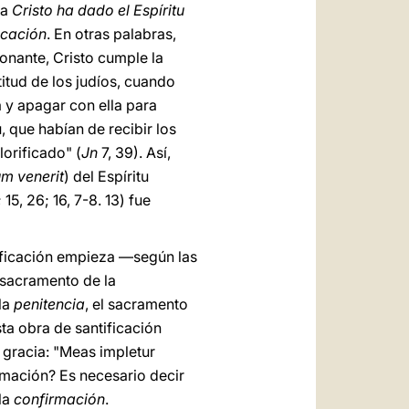
ía
Cristo ha dado el Espíritu
ficación
. En otras palabras,
onante, Cristo cumple la
itud de los judíos, cuando
a y apagar con ella para
, que habían de recibir los
lorificado" (
Jn
7, 39). Así,
um venerit
) del Espíritu
 15, 26; 16, 7-8. 13) fue
ntificación empieza —según las
l sacramento de la
 la
penitencia
, el sacramento
sta obra de santificación
e gracia: "Meas impletur
irmación? Es necesario decir
la
confirmación
.