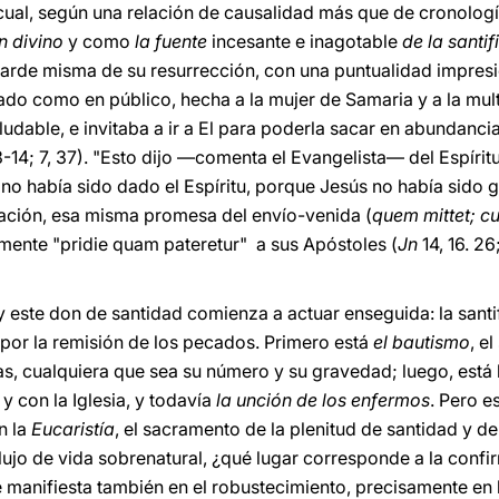
a cual, según una relación de causalidad más que de cronolog
n divino
y como
la fuente
incesante e inagotable
de la santi
arde misma de su resurrección, con una puntualidad impresi
do como en público, hecha a la mujer de Samaria y a la mult
udable, e invitaba a ir a El para poderla sacar en abundanci
3-14; 7, 37). "Esto dijo —comenta el Evangelista— del Espíritu
no había sido dado el Espíritu, porque Jesús no había sido g
icación, esa misma promesa del envío-venida (
quem mittet; c
mente "pridie quam pateretur" a sus Apóstoles (
Jn
14, 16. 26;
", y este don de santidad comienza a actuar enseguida: la sa
or la remisión de los pecados. Primero está
el bautismo
, e
pas, cualquiera que sea su número y su gravedad; luego, está
y con la Iglesia, y todavía
la unción de los enfermos
. Pero e
n la
Eucaristía
, el sacramento de la plenitud de santidad y d
flujo de vida sobrenatural, ¿qué lugar corresponde a la conf
e manifiesta también en el robustecimiento, precisamente en 