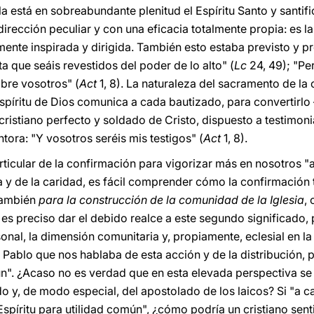
 está en sobreabundante plenitud el Espíritu Santo y santifica
irección peculiar y con una eficacia totalmente propia: es la
rmente inspirada y dirigida. También esto estaba previsto y p
 que seáis revestidos del poder de lo alto" (
Lc
24, 49); "Per
obre vosotros" (
Act
1, 8). La naturaleza del sacramento de la
spíritu de Dios comunica a cada bautizado, para convertirl
cristiano perfecto y soldado de Cristo, dispuesto a testimoni
ntora: "Y vosotros seréis mis testigos" (
Act
1, 8).
articular de la confirmación para vigorizar más en nosotros "al
za y de la caridad, es fácil comprender cómo la confirmación
 también
para la construcción de la comunidad de la Iglesia
,
es preciso dar el debido realce a este segundo significado,
al, la dimensión comunitaria y, propiamente, eclesial en la 
ablo que nos hablaba de esta acción y de la distribución, po
n". ¿Acaso no es verdad que en esta elevada perspectiva se 
o y, de modo especial, del apostolado de los laicos? Si "a c
Espíritu para utilidad común", ¿cómo podría un cristiano sent