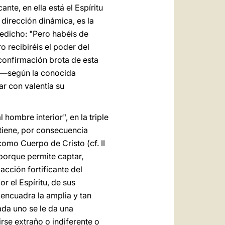
nte, en ella está el Espíritu
 dirección dinámica, es la
redicho: "Pero habéis de
o recibiréis el poder del
 confirmación brota de esta
o —según la conocida
ar con valentía su
 hombre interior", en la triple
 tiene, por consecuencia
 como Cuerpo de Cristo (cf. II
 porque permite captar,
acción fortificante del
r el Espíritu, de sus
encuadra la amplia y tan
ada uno se le da una
irse extraño o indiferente o