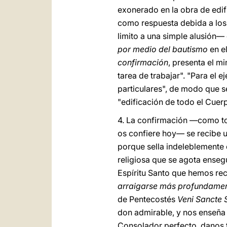
exonerado en la obra de edifi
como respuesta debida a los
limito a una simple alusión—
por medio del bautismo
en el
confirmación
, presenta el m
tarea de trabajar". "Para el 
particulares", de modo que s
"edificación de todo el Cuerp
4. La confirmación —como to
os confiere hoy— se recibe u
porque sella indeleblemente 
religiosa que se agota enseg
Espíritu Santo que hemos re
arraigarse más profundame
de Pentecostés
Veni Sancte S
don admirable, y nos enseña 
Consolador perfecto, danos tu