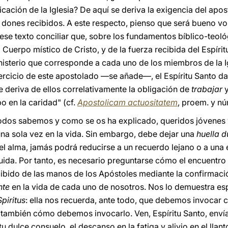
cación de la Iglesia? De aquí se deriva la exigencia del apost
 dones recibidos. A este respecto, pienso que será bueno v
 ese texto conciliar que, sobre los fundamentos bíblico-teoló
 Cuerpo místico de Cristo, y de la fuerza recibida del Espíri
inisterio que corresponde a cada uno de los miembros de la 
ejercicio de este apostolado —se añade—, el Espíritu Santo da
e deriva de ellos correlativamente la obligación de
trabajar
y
o en la caridad" (cf.
Apostolicam actuositatem
, proem. y nú
dos sabemos y como se os ha explicado, queridos jóvenes 
na sola vez en la vida. Sin embargo, debe dejar una
huella 
el alma, jamás podrá reducirse a un recuerdo lejano o a una
uida. Por tanto, es necesario preguntarse cómo el encuentro 
cibido de las manos de los Apóstoles mediante la confirmac
nte
en la vida de cada uno de nosotros. Nos lo demuestra e
piritus
: ella nos recuerda, ante todo, que debemos invocar co
también cómo debemos invocarlo. Ven, Espíritu Santo, envían
 dulce consuelo, el descanso en la fatiga y alivio en el llan