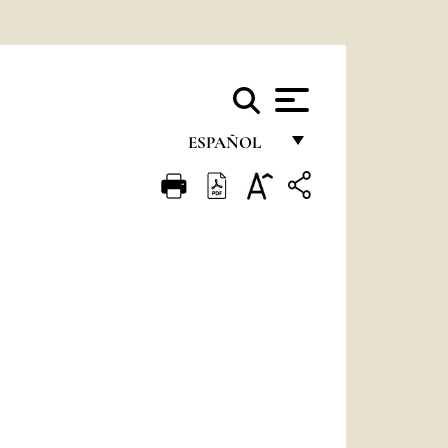
ESPAÑOL
FRANÇAIS
ENGLISH
ITALIANO
PORTUGUÊS
ESPAÑOL
DEUTSCH
POLSKI