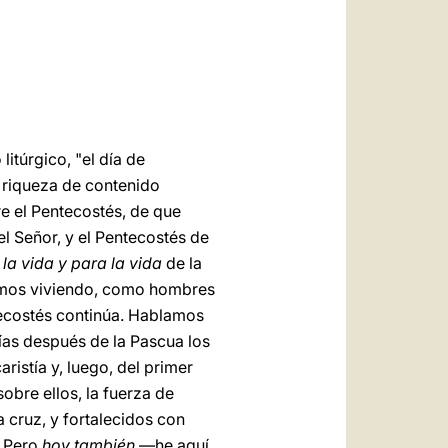
العربيّة
中文
LATINE
itúrgico, "el día de
y riqueza de contenido
re el Pentecostés, de que
el Señor, y el Pentecostés de
 la vida y para la vida
de la
stamos viviendo, como hombres
tecostés continúa. Hablamos
as después de la Pascua los
ristía y, luego, del primer
bre ellos, la fuerza de
 cruz, y fortalecidos con
. Pero
hoy también
—he aquí