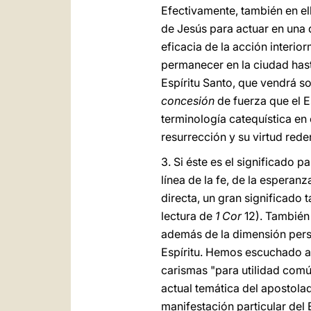
Efectivamente, también en ella
de Jesús para actuar en una d
eficacia de la acción interio
permanecer en la ciudad hasta
Espíritu Santo, que vendrá s
concesión
de fuerza que el E
terminología catequística en 
resurrección y su virtud rede
3. Si éste es el significado p
línea de la fe, de la esperan
directa, un gran significado
lectura de
1 Cor
12). También 
además de la dimensión person
Espíritu. Hemos escuchado a P
carismas "para utilidad comú
actual temática del apostolad
manifestación particular del 