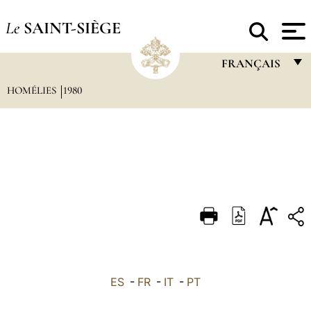
Le
SAINT-SIÈGE
FRANÇAIS
HOMÉLIES
1980
FRANÇAIS
ENGLISH
ITALIANO
PORTUGUÊS
ESPAÑOL
DEUTSCH
POLSKI
العربيّة
ES
-
FR
-
IT
-
PT
中文