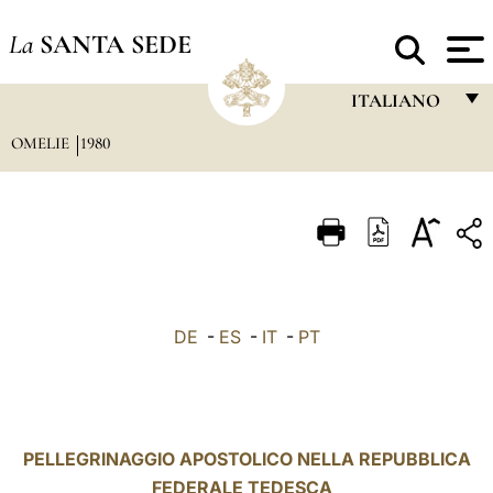
La
SANTA SEDE
ITALIANO
OMELIE
1980
FRANÇAIS
ENGLISH
ITALIANO
PORTUGUÊS
ESPAÑOL
DE
-
ES
-
IT
-
PT
DEUTSCH
POLSKI
العربيّة
PELLEGRINAGGIO APOSTOLICO NELLA REPUBBLICA
FEDERALE TEDESCA
中文