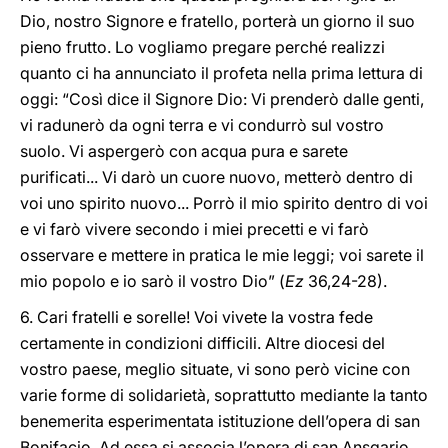
Dio, nostro Signore e fratello, porterà un giorno il suo
pieno frutto. Lo vogliamo pregare perché realizzi
quanto ci ha annunciato il profeta nella prima lettura di
oggi: “Così dice il Signore Dio: Vi prenderò dalle genti,
vi radunerò da ogni terra e vi condurrò sul vostro
suolo. Vi aspergerò con acqua pura e sarete
purificati... Vi darò un cuore nuovo, metterò dentro di
voi uno spirito nuovo... Porrò il mio spirito dentro di voi
e vi farò vivere secondo i miei precetti e vi farò
osservare e mettere in pratica le mie leggi; voi sarete il
mio popolo e io sarò il vostro Dio” (
Ez
36,24-28).
6. Cari fratelli e sorelle! Voi vivete la vostra fede
certamente in condizioni difficili. Altre diocesi del
vostro paese, meglio situate, vi sono però vicine con
varie forme di solidarietà, soprattutto mediante la tanto
benemerita esperimentata istituzione dell’opera di san
Bonifacio. Ad essa si associa l’opera di san Ansgario,