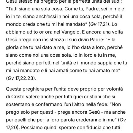
Gesù stesso ha pregato per la perfetta unità dei suoi:
“Tutti siano una sola cosa. Come tu, Padre, sei in me e
io in te, siano anch’essi in noi una cosa sola, perché il
mondo creda che tu mi hai mandato” (
Gv
17,21). Lo
abbiamo udito or ora nel Vangelo. E ancora una volta
Gesù prega con insistenza il suo divin Padre: “E la
gloria che tu hai dato a me, io l’ho data a loro, perché
siano come noi una cosa sola. Io in loro e tu in me,
perché siano perfetti nell’unità e il mondo sappia che tu
mi hai mandato e li hai amati come tu hai amato me”
(
Gv
17,22.23).
Questa preghiera per l’unità deve proprio per volontà
di Cristo valere anche per tutti quei cristiani che si
sostentano e confermano l’un l’altro nella fede: “Non
prego solo per questi - prega ancora Gesù - ma anche
per quelli che per la loro parola crederanno in me” (
Gv
17,20). Possiamo quindi sperare con fiducia che tutti i