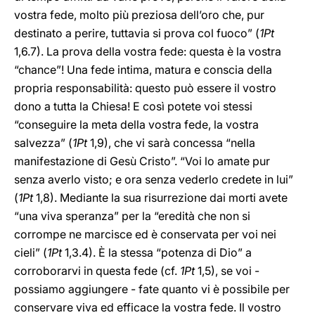
vostra fede, molto più preziosa dell’oro che, pur
destinato a perire, tuttavia si prova col fuoco” (
1Pt
1,6.7). La prova della vostra fede: questa è la vostra
“chance”! Una fede intima, matura e conscia della
propria responsabilità: questo può essere il vostro
dono a tutta la Chiesa! E così potete voi stessi
“conseguire la meta della vostra fede, la vostra
salvezza” (
1Pt
1,9), che vi sarà concessa “nella
manifestazione di Gesù Cristo”. “Voi lo amate pur
senza averlo visto; e ora senza vederlo credete in lui”
(
1Pt
1,8). Mediante la sua risurrezione dai morti avete
“una viva speranza” per la “eredità che non si
corrompe ne marcisce ed è conservata per voi nei
cieli” (
1Pt
1,3.4). È la stessa “potenza di Dio” a
corroborarvi in questa fede (cf.
1Pt
1,5), se voi -
possiamo aggiungere - fate quanto vi è possibile per
conservare viva ed efficace la vostra fede. Il vostro