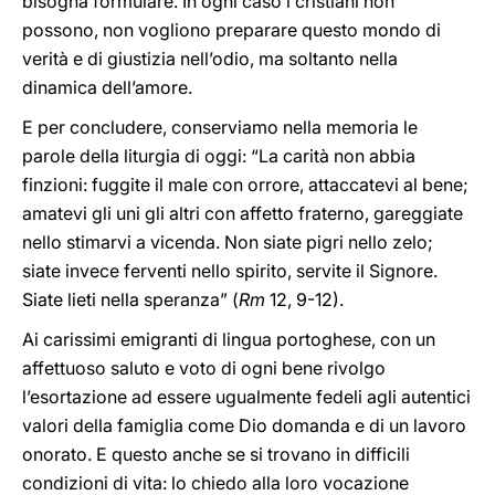
bisogna formulare. In ogni caso i cristiani non
possono, non vogliono preparare questo mondo di
verità e di giustizia nell’odio, ma soltanto nella
dinamica dell’amore.
E per concludere, conserviamo nella memoria le
parole della liturgia di oggi: “La carità non abbia
finzioni: fuggite il male con orrore, attaccatevi al bene;
amatevi gli uni gli altri con affetto fraterno, gareggiate
nello stimarvi a vicenda. Non siate pigri nello zelo;
siate invece ferventi nello spirito, servite il Signore.
Siate lieti nella speranza” (
Rm
12, 9-12).
Ai carissimi emigranti di lingua portoghese, con un
affettuoso saluto e voto di ogni bene rivolgo
l’esortazione ad essere ugualmente fedeli agli autentici
valori della famiglia come Dio domanda e di un lavoro
onorato. E questo anche se si trovano in difficili
condizioni di vita: lo chiedo alla loro vocazione