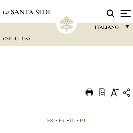
La
SANTA SEDE
ITALIANO
OMELIE
1980
FRANÇAIS
ENGLISH
ITALIANO
PORTUGUÊS
ESPAÑOL
DEUTSCH
POLSKI
العربيّة
ES
-
FR
-
IT
-
PT
中文