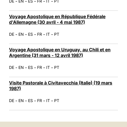
-
-
-
-
-
DE
EN
ES
FR
IT
PT
Voyage Apostolique en République Fédérale
d'Allemagne (30 avril - 4 mai 1987)
-
-
-
-
-
DE
EN
ES
FR
IT
PT
Voyage Apostolique en Uruguay, au Chili et en
Argentine (31 mars - 12 avril 1987)
-
-
-
-
-
DE
EN
ES
FR
IT
PT
Visite Pastorale à Civitavecchia (Italie) (19 mars
1987)
-
-
-
-
-
DE
EN
ES
FR
IT
PT