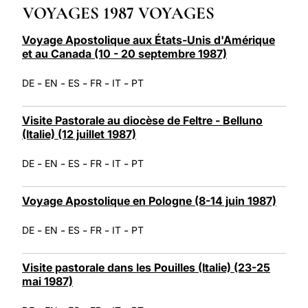
VOYAGES 1987 VOYAGES
LATINE
Voyage Apostolique aux États-Unis d'Amérique
et au Canada (10 - 20 septembre 1987)
-
-
-
-
-
DE
EN
ES
FR
IT
PT
Visite Pastorale au diocèse de Feltre - Belluno
(Italie) (12 juillet 1987)
-
-
-
-
-
DE
EN
ES
FR
IT
PT
Voyage Apostolique en Pologne (8-14 juin 1987)
-
-
-
-
-
DE
EN
ES
FR
IT
PT
Visite pastorale dans les Pouilles (Italie) (23-25
mai 1987)