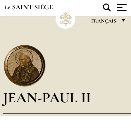
Le
SAINT-SIÈGE
FRANÇAIS
FRANÇAIS
ENGLISH
ITALIANO
PORTUGUÊS
ESPAÑOL
DEUTSCH
JEAN-PAUL II
POLSKI
العربيّة
中文