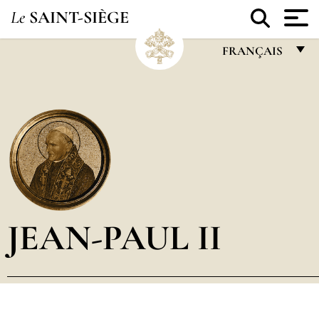
Le
SAINT-SIÈGE
FRANÇAIS
FRANÇAIS
ENGLISH
ITALIANO
PORTUGUÊS
ESPAÑOL
DEUTSCH
JEAN-PAUL II
POLSKI
العربيّة
中文