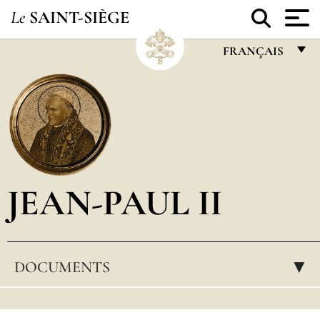
Le
SAINT-SIÈGE
FRANÇAIS
FRANÇAIS
ENGLISH
ITALIANO
PORTUGUÊS
JEAN-PAUL II
ESPAÑOL
DEUTSCH
POLSKI
DOCUMENTS
▸
العربيّة
中文