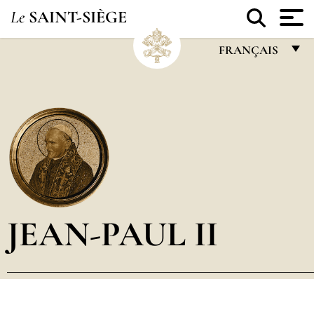
Le
SAINT-SIÈGE
FRANÇAIS
FRANÇAIS
ENGLISH
ITALIANO
PORTUGUÊS
ESPAÑOL
DEUTSCH
JEAN-PAUL II
POLSKI
العربيّة
中文