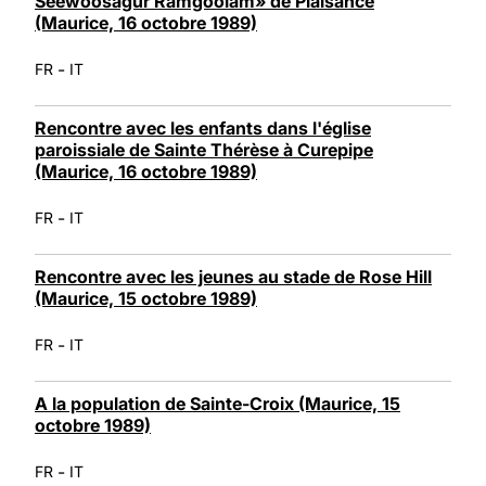
Seewoosagur Ramgoolam» de Plaisance
(Maurice, 16 octobre 1989)
-
FR
IT
Rencontre avec les enfants dans l'église
paroissiale de Sainte Thérèse à Curepipe
(Maurice, 16 octobre 1989)
-
FR
IT
Rencontre avec les jeunes au stade de Rose Hill
(Maurice, 15 octobre 1989)
-
FR
IT
A la population de Sainte-Croix (Maurice, 15
octobre 1989)
-
FR
IT