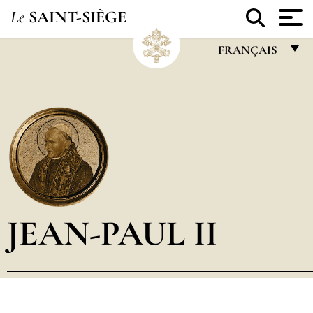
Le
SAINT-SIÈGE
FRANÇAIS
FRANÇAIS
ENGLISH
ITALIANO
PORTUGUÊS
ESPAÑOL
DEUTSCH
JEAN-PAUL II
POLSKI
العربيّة
中文