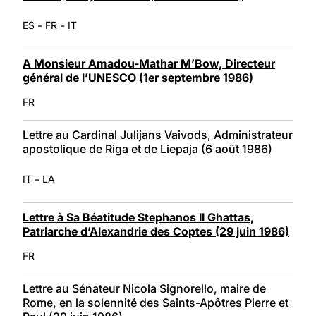
-
-
ES
FR
IT
A Monsieur Amadou-Mathar M’Bow, Directeur
général de l’UNESCO (1er septembre 1986)
FR
Lettre au Cardinal Julijans Vaivods, Administrateur
apostolique de Riga et de Liepaja (6 août 1986)
-
IT
LA
Lettre à Sa Béatitude Stephanos II Ghattas,
Patriarche d’Alexandrie des Coptes (29 juin 1986)
FR
Lettre au Sénateur Nicola Signorello, maire de
Rome, en la solennité des Saints-Apôtres Pierre et