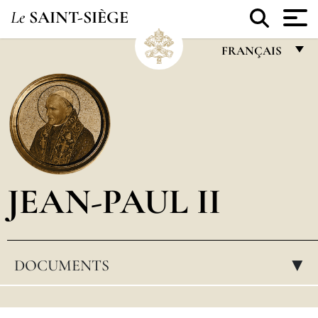
Le
SAINT-SIÈGE
FRANÇAIS
FRANÇAIS
ENGLISH
ITALIANO
PORTUGUÊS
JEAN-PAUL II
ESPAÑOL
DEUTSCH
POLSKI
DOCUMENTS
▸
العربيّة
中文