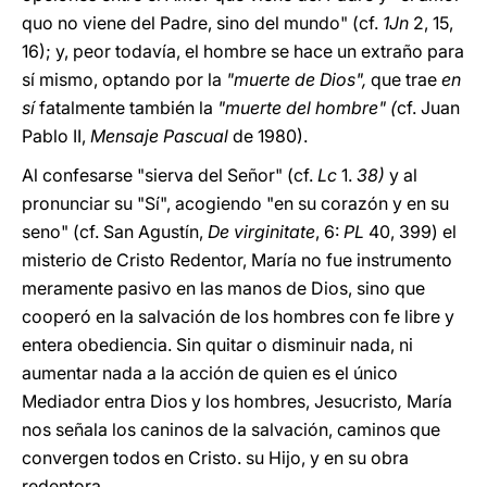
quo no viene del Padre, sino del mundo" (cf.
1Jn
2, 15,
16); y, peor todavía, el hombre se hace un extraño para
sí mismo, optando por la
"muerte de Dios",
que trae
en
sí
fatalmente también la
"muerte del hombre" (
cf.
Juan
Pablo II,
Mensaje Pascual
de 1980).
Al confesarse "sierva del Señor" (cf.
Lc
1.
38)
y al
pronunciar su "Sí", acogiendo "en su corazón y en su
seno" (cf. San Agustín,
De virginitate
, 6:
PL
40,
399) el
misterio de Cristo Redentor, María no fue instrumento
meramente pasivo en las manos de Dios, sino que
cooperó en la salvación de los hombres con fe libre y
entera obediencia. Sin quitar o disminuir nada, ni
aumentar nada a la acción de quien es el único
Mediador entra Dios y los hombres, Jesucristo
,
María
nos señala los caninos de la salvación, caminos que
convergen todos en Cristo. su Hijo, y en su obra
redentora.