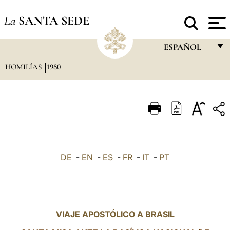
La
SANTA SEDE
ESPAÑOL
HOMILÍAS
1980
FRANÇAIS
ENGLISH
ITALIANO
PORTUGUÊS
ESPAÑOL
DE
-
EN
-
ES
-
FR
-
IT
-
PT
DEUTSCH
POLSKI
العربيّة
VIAJE APOSTÓLICO A BRASIL
中文