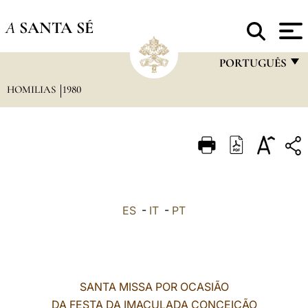
A
SANTA SÉ
PORTUGUÊS
HOMILIAS
1980
FRANÇAIS
ENGLISH
ITALIANO
PORTUGUÊS
ESPAÑOL
ES
-
IT
-
PT
DEUTSCH
POLSKI
العربيّة
SANTA MISSA POR OCASIÃO
DA FESTA DA IMACULADA CONCEIÇÃO
中文