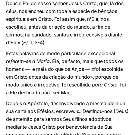
Deus e Pai de nosso senhor Jesus Cristo, que, lá dos
céus, nos encheu com toda a espécie de bênçãos
espirituais em Cristo. Foi assim que, n'Ele, nos
escolheu, antes da criação do mundo, a fim de
sermos, na caridade, santos e irrepreensíveis diante
d'Ele» (
Ef
. 1, 3-4).
Estas palavras de modo particular e excepcional
referem-se a Maria
. Ela, de facto, mais que todos os
homens — e mais do que os Anjos — «foi escolhida
em Cristo antes da criação do mundo», porque de
modo único e irrepetível foi escolhida
para Cristo
, foi
a Ele destinada para ser Mãe.
Depois o Apóstolo, desenvolvendo a mesma ideia da
sua carta aos Efésios, escreve: «...Destinou-nos (Deus)
de antemão para sermos Seus filhos adoptivos
mediante Jesus Cristo por benevolência de Sua
vontade, para louvor da glória da Sua graça, com a