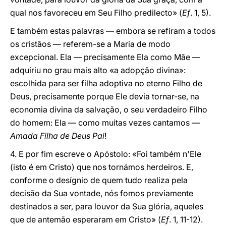
qual nos favoreceu em Seu Filho predilecto» (
Ef
. 1, 5).
E também estas palavras — embora se refiram a todos
os cristãos — referem-se a Maria de modo
excepcional. Ela — precisamente Ela como Mãe —
adquiriu no grau mais alto «a adopção divina»:
escolhida para ser filha adoptiva no eterno Filho de
Deus, precisamente porque Ele devia tornar-se, na
economia divina da salvação, o seu verdadeiro Filho
do homem: Ela — como muitas vezes cantamos —
Amada Filha de Deus Pai
!
4. E por fim escreve o Apóstolo: «Foi também n'Ele
(isto é em Cristo) que nos tornámos herdeiros. E,
conforme o desígnio de quem tudo realiza pela
decisão da Sua vontade, nós fomos previamente
destinados a ser, para louvor da Sua glória, aqueles
que de antemão esperaram em Cristo» (
Ef
. 1, 11-12).