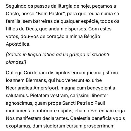
Seguindo os passos da liturgia de hoje, peçamos a
Cristo, nosso "Bom Pastor", para que reúna numa só
família, sem barreiras de qualquer espécie, todos os
filhos de Deus, que andam dispersos. Com estes
votos, dou-vos de coração a minha Bênção
Apostólica.
[Saluto in lingua latina ad un gruppo di studenti
olandesi]
Collegii Corderiani discipulos eorumque magistrum
Ioannem Biermans, qui huc venerunt ex urbe
Neerlandica Amersfoort, magna cum benevolentia
salutamus. Pietatem vestram, carissimi, libenter
agnoscimus, quam prope Sancti Petri ac Pauli
monumenta confirmare cupitis, etiam reverentiam erga
Nos manifestam declarantes. Caelestia beneficia vobis
exoptamus, dum studiorum cursum prosperrimum