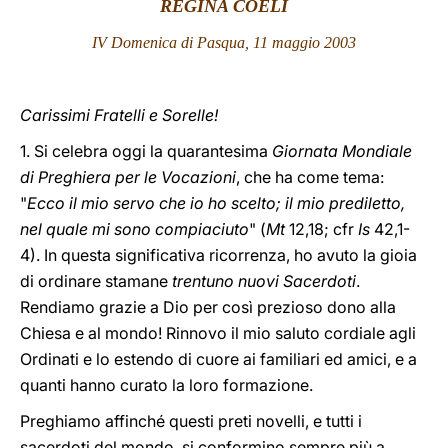
REGINA COELI
LATINE
IV Domenica di Pasqua, 11 maggio 2003
Carissimi Fratelli e Sorelle!
1. Si celebra oggi la quarantesima
Giornata Mondiale
di Preghiera per le Vocazioni
, che ha come tema:
"
Ecco il mio servo che io ho scelto; il mio prediletto,
nel quale mi sono compiaciuto
" (
Mt
12,18; cfr
Is
42,1-
4). In questa significativa ricorrenza, ho avuto la gioia
di ordinare stamane
trentuno nuovi Sacerdoti
.
Rendiamo grazie a Dio per così prezioso dono alla
Chiesa e al mondo! Rinnovo il mio saluto cordiale agli
Ordinati e lo estendo di cuore ai familiari ed amici, e a
quanti hanno curato la loro formazione.
Preghiamo affinché questi preti novelli, e tutti i
sacerdoti del mondo, si conformino sempre più a