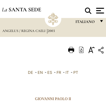
La
SANTA SEDE
ITALIANO
ANGELUS / REGINA CAELI
2003
FRANÇAIS
ENGLISH
ITALIANO
PORTUGUÊS
ESPAÑOL
DE
-
EN
-
ES
-
FR
-
IT
-
PT
DEUTSCH
POLSKI
العربيّة
GIOVANNI PAOLO II
中文