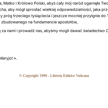
a, Matko i Królowo Polski, abyś cały mój naród ogarnęła T
ha, aby mógł sprostać wielkiej odpowiedzialności, jaka prze
zy próg trzeciego tysiąclecia i jeszcze mocniej przylgnie d
ła zbudowanego na fundamencie apostołów,
ę za nami i prowadź nas, abyśmy mogli dawać świadectwo 
Maryjo! ».
©
Copyright 1999 - Libreria Editrice Vaticana