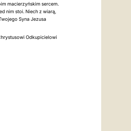
woim macierzyńskim sercem.
d nim stoi. Niech z wiarą,
o Twojego Syna Jezusa
Chrystusowi Odkupicielowi