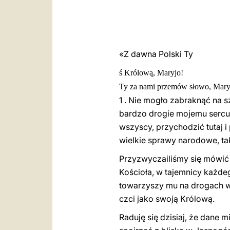
«Z dawna Polski T
y
ś
Królow
ą
, Mar
yj
o!
T
y
za nami przemów s
ł
ow
o,
Mar
y
1 . N
ie mogło
zabraknąć na sz
bardzo drogie mojemu sercu i
wszyscy, przychodzić tutaj i
wielkie sprawy narodowe, tak
Przyzwyczailiśmy się mówić 
Kościo
ł
a, w tajemnicy każde
towarzysz
y
mu na drogach wi
czci jako swoją Królową
.
Raduję się dzisiaj, że dane 