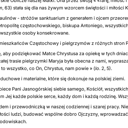
skie Oblicze naszej Matki. Ona przez swoją « «farę, mi
ł
ość i
m
, 63)
stała się dla nas żywym wzorcem świętości i miłości 
aulinów - stróżów sanktuarium z generałem i ojcem przeore
tropolitę częstochowskiego, biskupa Antoniego, wsz
y
stkic
, wszystkie osoby konsekrowane.
mieszkańców Częstochowy i pielgrzymów z różnych stron P
 aby podziękować Matce Chrystusa za opiekę w tych dniach
ca
ł
ej trasie pielgrzymki Maryja była obecna z nami, wypras
 to wszystko, co On, Chrystus, nam powie »
(
Io
. 2, 5)
.
duchowe i materialne, które się dokonuje na polskiej ziemi.
iece Pani Jasnogórskiej siebie samego, Kościół, wszystkic
m Jej każde polskie serce, każdy dom i każdą rodzinę. Wszy
dem i przewodniczką w naszej codziennej i szarej pracy. 
iłości ludzi, budować wspólne dobro Ojczyzny, wprowadzać
rodowiskach.