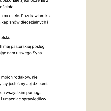
 doskonałe zjednoczenie z
Kościo
ł
a.
m na czele. Pozdrawiam ks.
h kapłanów diecezjalnych i
olski.
 mej pasterskiej posługi
zając nam u swego Syna
h moich rodaków. nie
scy jesteśmy Jej dziećmi.
Niech wszystkim pomaga
 i umacniać sprawiedliwy