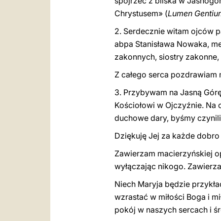
spojrzeć z bliska w Jasnogór
Chr
y
stusem»
(
Lumen Gentiu
2. Serdecznie witam ojców p
abpa Stanisława Nowaka, me
zakonn
y
ch, siostry zakonne
Z całego serca pozdrawiam 
3. Przybywam na Jasną Górę,
Kościo
ł
owi w Ojczyźnie. Na 
duchowe dary, byśmy czynili
Dziękuję Jej za każde dobro 
Zawierzam macierzyńskiej op
wyłączając nikogo. Zawierza
Niech Maryja będzie przykła
wzrastać w miłości Boga i m
pokój w naszych sercach i ś