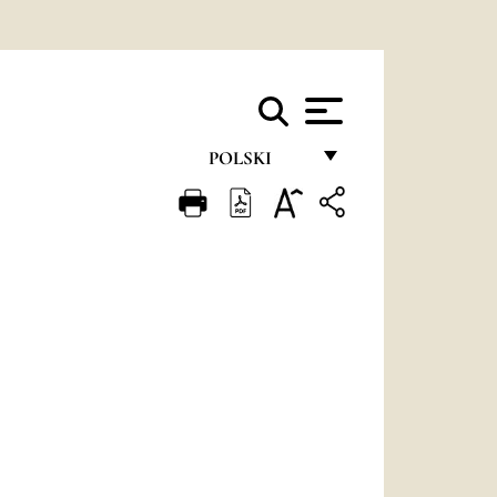
POLSKI
FRANÇAIS
ENGLISH
ITALIANO
PORTUGUÊS
ESPAÑOL
DEUTSCH
POLSKI