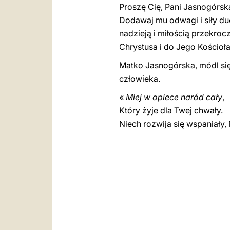
Proszę Cię, Pani Jasnogórsk
Dodawaj mu odwagi i siły duc
nadzieją i miłością przekroc
Chrystusa i do Jego Kościo
Matko Jasnogórska, módl si
człowieka.
«
Miej w opiece naród cały
,
Który żyje dla Twej chwały.
Niech rozwija się wspaniały, 