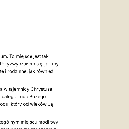
العربيّة
中文
LATINE
m. To miejsce jest tak
 Przyzwyczaiłem się, jak my
e i rodzinne, jak również
a w tajemnicy Chrystusa i
ą całego Ludu Bożego i
rodu, który od wieków Ją
czególnym miejscu modlitwy i