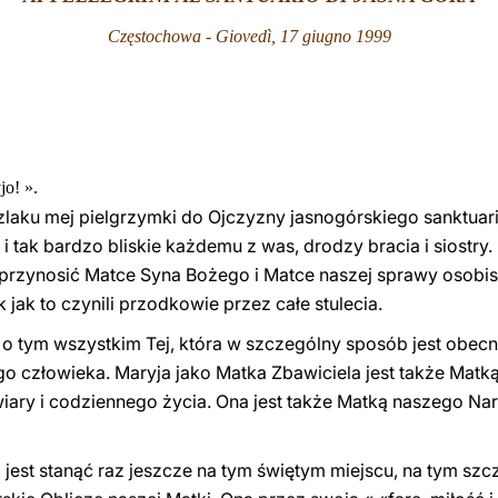
Częstochowa - Giovedì, 17 giugno 1999
j
o
! ».
laku mej pielgrzymki do Ojczyzny jasnogórskiego sanktuariu
 tak bardzo bliskie każdemu z was, drodzy bracia i siostry.
 przynosić Matce Syna Bożego i Matce naszej sprawy osobist
 jak to czynili przodkowie przez całe stulecia.
o tym wszystkim Tej, która w szczególny sposób jest obecn
go człowieka. Mar
y
ja jako Matka Zbawiciela jest także Matk
ary i codziennego życia. Ona jest także Matką naszego Na
mi jest stanąć raz jeszcze na tym świętym miejscu, na tym sz