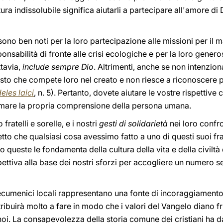
ra indissolubile significa aiutarli a partecipare all'amore di
 sono ben noti per la loro partecipazione alle missioni per il
nsabilità di fronte alle crisi ecologiche e per la loro generosi
ttavia,
include sempre Dio
. Altrimenti, anche se non intenzio
osto che compete loro nel creato e non riesce a riconoscere 
deles laici
, n. 5). Pertanto, dovete aiutare le vostre rispettive 
formare la propria comprensione della persona umana.
fratelli e sorelle, e i nostri
gesti di solidarietà
nei loro confro
detto che qualsiasi cosa avessimo fatto a uno di questi suoi fr
o queste le fondamenta della cultura della vita e della civilt
pettiva alla base dei nostri sforzi per accogliere un numero
ecumenici locali rappresentano una fonte di incoraggiamento
ntribuirà molto a fare in modo che i valori del Vangelo diano fru
i. La consapevolezza della storia comune dei cristiani ha da