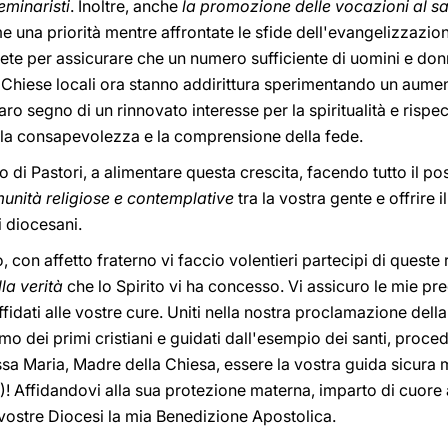
eminaristi
. Inoltre, anche
la promozione delle vocazioni al sac
 una priorità mentre affrontate le sfide dell'evangelizzazion
erete per assicurare che un numero sufficiente di uomini e d
e Chiese locali ora stanno addirittura sperimentando un aument
iaro segno di un rinnovato interesse per la spiritualità e rispec
e la consapevolezza e la comprensione della fede.
 di Pastori, a alimentare questa crescita, facendo tutto il poss
unità religiose e contemplative
tra la vostra gente e offrire
i diocesani.
o, con affetto fraterno vi faccio volentieri partecipi di queste 
la verità
che lo Spirito vi ha concesso. Vi assicuro le mie pr
ffidati alle vostre cure. Uniti nella nostra proclamazione del
smo dei primi cristiani e guidati dall'esempio dei santi, proce
a Maria, Madre della Chiesa, essere la vostra guida sicura m
)! Affidandovi alla sua protezione materna, imparto di cuore a
lle vostre Diocesi la mia Benedizione Apostolica.