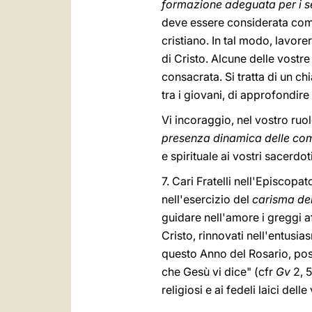
formazione adeguata per i s
deve essere considerata come
cristiano. In tal modo, lavor
di Cristo. Alcune delle vostr
consacrata. Si tratta di un ch
tra i giovani, di approfondir
Vi incoraggio, nel vostro ruolo
presenza dinamica delle com
e spirituale ai vostri sacerdot
7. Cari Fratelli nell'Episcopat
nell'esercizio del
carisma del
guidare nell'amore i greggi a
Cristo, rinnovati nell'entusia
questo Anno del Rosario, poss
che Gesù vi dice" (cfr
Gv
2, 5
religiosi e ai fedeli laici de