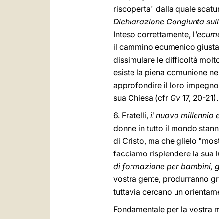
riscoperta" dalla quale scatu
Dichiarazione Congiunta sulla
Inteso correttamente, l
'ecum
il cammino ecumenico giusta
dissimulare le difficoltà mol
esiste la piena comunione nel
approfondire il loro impegno 
sua Chiesa (cfr
Gv
17, 20-21).
6. Fratelli,
il nuovo millennio 
donne in tutto il mondo stann
di Cristo, ma che glielo "mos
facciamo risplendere la sua lu
di formazione per bambini, gi
vostra gente, produrranno gra
tuttavia cercano un orientame
Fondamentale per la vostra 