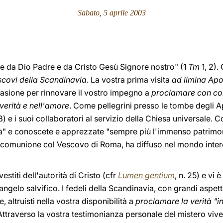
Sabato, 5 aprile 2003
ce da Dio Padre e da Cristo Gesù Signore nostro" (1
Tm
1, 2).
covi della Scandinavia
. La vostra prima visita
ad limina Ap
asione per rinnovare il vostro impegno a
proclamare con co
verità e nell'amore
. Come pellegrini presso le tombe degli Ap
8) e i suoi collaboratori al servizio della Chiesa universale. C
à" e conoscete e apprezzate "sempre più l'immenso patrimonio
in comunione col Vescovo di Roma, ha diffuso nel mondo inter
estiti dell'autorità di Cristo (cfr
Lumen gentium
, n. 25) e vi 
ngelo salvifico. I fedeli della Scandinavia, con grandi aspet
e, altruisti nella vostra disponibilità a
proclamare la verità "
 Attraverso la vostra testimonianza personale del mistero vive