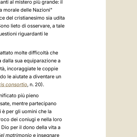
nti al mistero più grande: il
ta morale delle Nazioni"
voce del cristianesimo sia udita
ono lieto di osservare, a tale
uestioni riguardanti le
attato molte difficoltà che
a dalla sua equiparazione a
età, incoraggiate le coppie
odo le aiutate a diventare un
ris consortio
, n. 20).
gnificato più pieno
osate, mentre partecipano
i è per gli uomini che la
oco dei coniugi e nella loro
io per il dono della vita a
del matrimonio
e insegnare