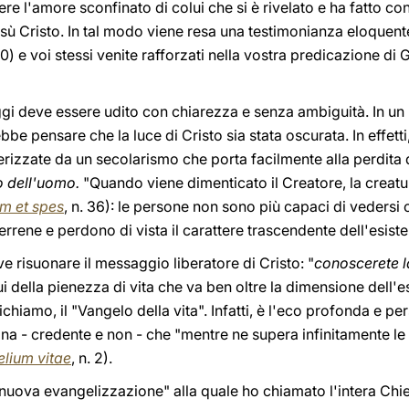
cere l'amore sconfinato di colui che si è rivelato e ha fatto c
ù Cristo. In tal modo viene resa una testimonianza eloquente 
0) e voi stessi venite rafforzati nella vostra predicazione di G
gi deve essere udito con chiarezza e senza ambiguità. In un
e pensare che la luce di Cristo sia stata oscurata. In effetti, 
izzate da un secolarismo che porta facilmente alla perdita 
o dell'uomo.
"Quando viene dimenticato il Creatore, la creatu
m et spes
, n. 36): le persone non sono più capaci di veders
terrene e perdono di vista il carattere trascendente dell'esis
ve risuonare il messaggio liberatore di Cristo: "
conoscerete la
i della pienezza di vita che va ben oltre la dimensione dell
chiamo, il "Vangelo della vita". Infatti, è l'eco profonda e p
ona - credente e non - che "mentre ne supera infinitamente le 
lium vitae
, n. 2).
"nuova evangelizzazione" alla quale ho chiamato l'intera Chie