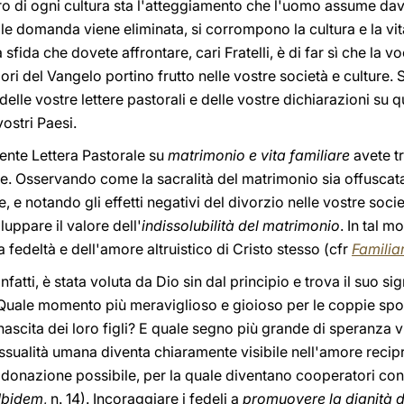
tro di ogni cultura sta l'atteggiamento che l'uomo assume dava
tale domanda viene eliminata, si corrompono la cultura e la vi
La sfida che dovete affrontare, cari Fratelli, è di far sì che la 
ori del Vangelo portino frutto nelle vostre società e culture. S
delle vostre lettere pastorali e delle vostre dichiarazioni su q
ostri Paesi.
ente Lettera Pastorale su
matrimonio e vita familiare
avete tr
ane. Osservando come la sacralità del matrimonio sia offuscat
 e notando gli effetti negativi del divorzio nelle vostre soci
uppare il valore dell'
indissolubilità del matrimonio
. In tal m
 fedeltà e dell'amore altruistico di Cristo stesso (cfr
Familia
nfatti, è stata voluta da Dio sin dal principio e trova il suo si
 Quale momento più meraviglioso e gioioso per le coppie sp
a nascita dei loro figli? E quale segno più grande di speranza v
essualità umana diventa chiaramente visibile nell'amore recipr
onazione possibile, per la quale diventano cooperatori con D
Ibidem
, n. 14). Incoraggiare i fedeli a
promuovere la dignità 