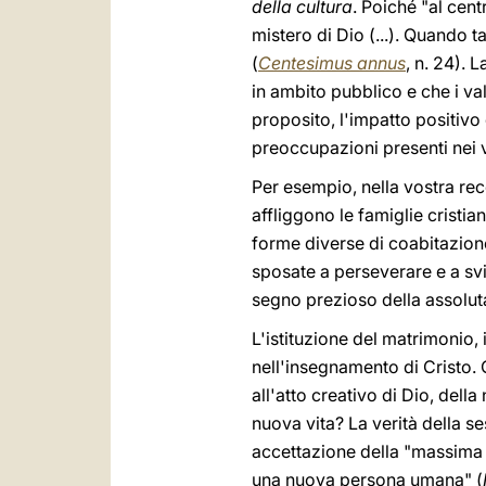
della cultura
. Poiché "al cen
mistero di Dio (...). Quando 
(
Centesimus annus
, n. 24). 
in ambito pubblico e che i val
proposito, l'impatto positivo 
preoccupazioni presenti nei v
Per esempio, nella vostra rec
affliggono le famiglie cristi
forme diverse di coabitazione,
sposate a perseverare e a svil
segno prezioso della assoluta
L'istituzione del matrimonio, i
nell'insegnamento di Cristo.
all'atto creativo di Dio, dell
nuova vita? La verità della s
accettazione della "massima d
una nuova persona umana" (