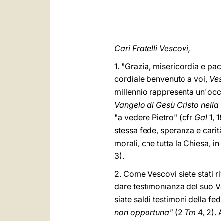
Cari Fratelli Vescovi,
1. "Grazia, misericordia e pa
cordiale benvenuto a voi,
Ves
millennio rappresenta un'occ
Vangelo di Gesù Cristo nella 
"a vedere Pietro" (cfr
Gal
1, 1
stessa fede, speranza e carit
morali, che tutta la Chiesa, 
3).
2. Come Vescovi siete stati riv
dare testimonianza del suo Va
siate saldi testimoni della fed
non opportuna"
(2
Tm
4, 2).