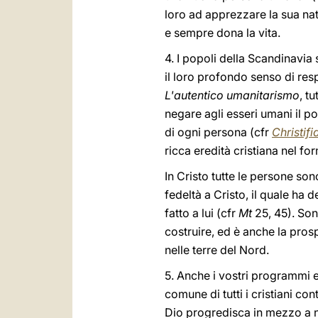
loro ad apprezzare la sua natu
e sempre dona la vita.
4. I popoli della Scandinavia
il loro profondo senso di respo
L'autentico umanitarismo
, tu
negare agli esseri umani il p
di ogni persona (cfr
Christifi
ricca eredità cristiana nel 
In Cristo tutte le persone sono 
fedeltà a Cristo, il quale ha 
fatto a lui (cfr
Mt
25, 45). Son
costruire, ed è anche la pros
nelle terre del Nord.
5. Anche i vostri programmi 
comune di tutti i cristiani co
Dio progredisca in mezzo a no