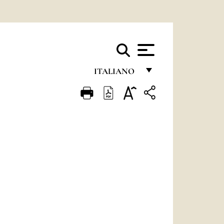
ITALIANO
FRANÇAIS
ENGLISH
ITALIANO
PORTUGUÊS
ESPAÑOL
DEUTSCH
POLSKI