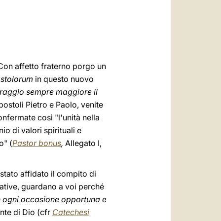
العربيّة
中文
LATINE
 Con affetto fraterno porgo un
ostolorum
in questo nuovo
raggio sempre maggiore il
ostoli Pietro e Paolo, venite
onfermate così "l'unità nella
 di valori spirituali e
o" (
Pastor bonus
,
Allegato I,
è stato affidato il compito di
tative, guardano a voi perché
in ogni occasione opportuna e
nte di Dio (cfr
Catechesi