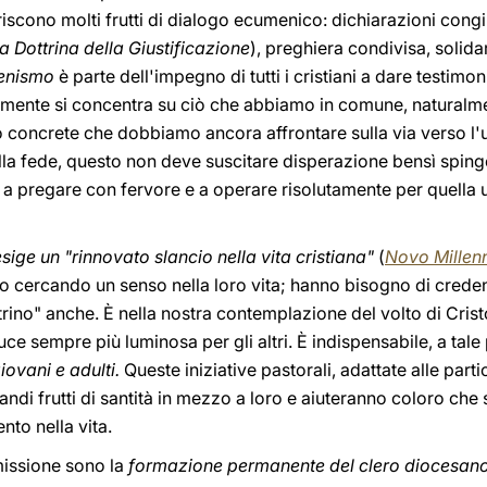
riscono molti frutti di dialogo ecumenico: dichiarazioni congi
 Dottrina della Giustificazione
), preghiera condivisa, solidar
enismo
è parte dell'impegno di tutti i cristiani a dare testimo
mente si concentra su ciò che abbiamo in comune, naturalme
to concrete che dobbiamo ancora affrontare sulla via verso l
la fede, questo non deve suscitare disperazione bensì spinger
a pregare con fervore e a operare risolutamente per quella u
esige un "rinnovato slancio nella vita cristiana"
(
Novo Millenn
o cercando un senso nella loro vita; hanno bisogno di creden
trino" anche. È nella nostra contemplazione del volto di Crist
ce sempre più luminosa per gli altri. È indispensabile, a tale
ovani e adulti.
Queste iniziative pastorali, adattate alle parti
ndi frutti di santità in mezzo a loro e aiuteranno coloro che
nto nella vita.
missione sono la
formazione permanente del clero diocesano e