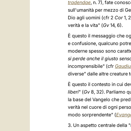
tradendae
, n. 7), fate conos
sull'umanità per mezzo di Ges
Dio agli uomini (cfr 2
Cor
1, 2
verità e la vita" (
Gv
14, 6).
È questo il messaggio che og
e confusione, qualcuno potrebb
moderne spesso sono caratter
si perde anche il giusto sens
incomprensibile" (cfr
Gaudiu
diverse" dalle altre creature 
È questo il contesto in cui de
liberi
" (
Gv
8, 32). Parliamo qu
la base del Vangelo che predi
verità nel cuore di ogni pers
modo sorprendente" (
Evange
3. Un aspetto centrale della 