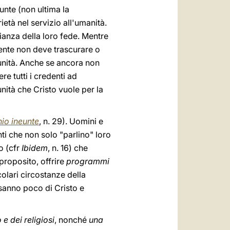
unte (non ultima la
ietà nel servizio all'umanità.
nianza della loro fede. Mentre
nte non deve trascurare o
'unità. Anche se ancora non
e tutti i credenti ad
nità che Cristo vuole per la
io ineunte
, n. 29). Uomini e
ti che non solo "parlino" loro
o (cfr
Ibidem
, n. 16) che
 proposito, offrire
programmi
colari circostanze della
 sanno poco di Cristo e
 dei religiosi
, nonché
una