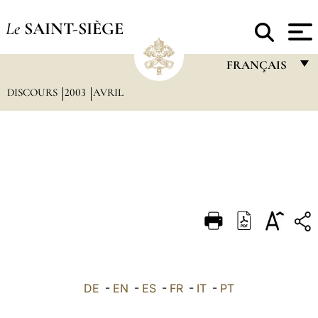
Le
SAINT-SIÈGE
FRANÇAIS
DISCOURS
2003
AVRIL
FRANÇAIS
ENGLISH
ITALIANO
PORTUGUÊS
ESPAÑOL
DEUTSCH
POLSKI
العربيّة
DE
-
EN
-
ES
-
FR
-
IT
-
PT
中文