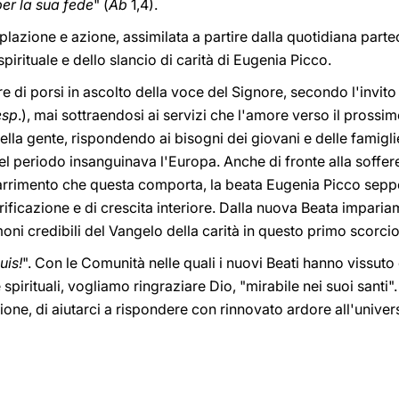
 per la sua fede
" (
Ab
1,4).
mplazione e azione, assimilata a partire dalla quotidiana partec
irituale e dello slancio di carità di Eugenia Picco.
e di porsi in ascolto della voce del Signore, secondo l'invito 
esp
.), mai sottraendosi ai servizi che l'amore verso il prossi
ella gente, rispondendo ai bisogni dei giovani e delle famigli
el periodo insanguinava l'Europa. Anche di fronte alla sofferen
marrimento che questa comporta, la beata Eugenia Picco sepp
ificazione e di crescita interiore. Dalla nuova Beata impariam
oni credibili del Vangelo della carità in questo primo scorcio
uis!
". Con le Comunità nelle quali i nuovi Beati hanno vissuto
spirituali, vogliamo ringraziare Dio, "mirabile nei suoi santi"
ione, di aiutarci a rispondere con rinnovato ardore all'univer