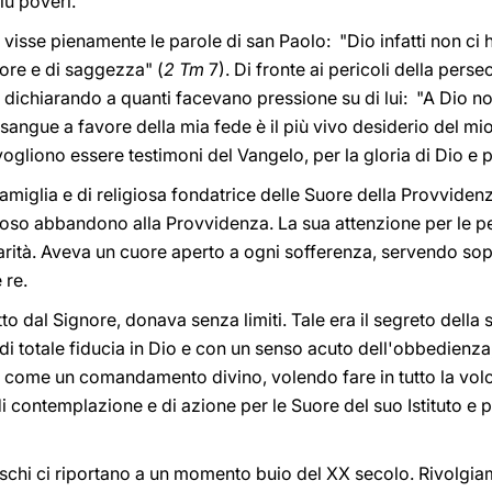
iù poveri.
 visse pienamente le parole di san Paolo: "Dio infatti non ci h
more e di saggezza" (
2 Tm
7). Di fronte ai pericoli della pers
ichiarando a quanti facevano pressione su di lui: "A Dio no
 sangue a favore della mia fede è il più vivo desiderio del mi
vogliono essere testimoni del Vangelo, per la gloria di Dio e pe
 famiglia e di religiosa fondatrice delle Suore della Provviden
ioso abbandono alla Provvidenza. La sua attenzione per le per
rità. Aveva un cuore aperto a ogni sofferenza, servendo soprat
 re.
to dal Signore, donava senza limiti. Tale era il segreto della
o di totale fiducia in Dio e con un senso acuto dell'obbedienza
 come un comandamento divino, volendo fare in tutto la volo
 contemplazione e di azione per le Suore del suo Istituto e 
deschi ci riportano a un momento buio del XX secolo. Rivolgi