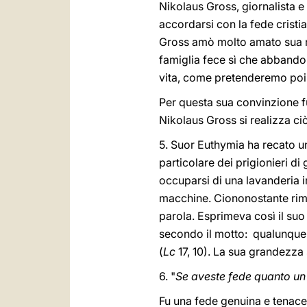
Nikolaus Gross, giornalista 
accordarsi con la fede crist
Gross amò molto amato sua mo
famiglia fece sì che abbando
vita, come pretenderemo poi d
Per questa sua convinzione fu
Nikolaus Gross si realizza ci
5. Suor Euthymia ha recato una
particolare dei prigionieri d
occuparsi di una lavanderia i
macchine. Ciononostante rima
parola. Esprimeva così il suo 
secondo il motto: qualunque 
(
Lc
17, 10). La sua grandezza 
6. "
Se aveste fede quanto un
Fu una fede genuina e tenace 