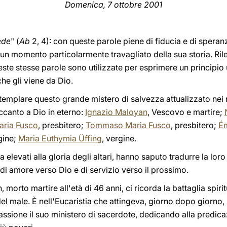
Domenica, 7 ottobre 2001
fede
" (
Ab
2, 4): con queste parole piene di fiducia e di speran
 un momento particolarmente travagliato della sua storia. Rile
ueste stesse parole sono utilizzate per esprimere un principio 
he gli viene da Dio.
emplare questo grande mistero di salvezza attualizzato nei nu
ccanto a Dio in eterno:
Ignazio Maloyan
, Vescovo e martire;
aria Fusco
, presbitero;
Tommaso Maria Fusco
, presbitero;
Ém
gine;
Maria Euthymia Üffing
, vergine.
 ora elevati alla gloria degli altari, hanno saputo tradurre la lor
di amore verso Dio e di servizio verso il prossimo.
orto martire all'età di 46 anni, ci ricorda la battaglia spiritu
del male. È nell'Eucaristia che attingeva, giorno dopo giorno,
sione il suo ministero di sacerdote, dedicando alla predicaz