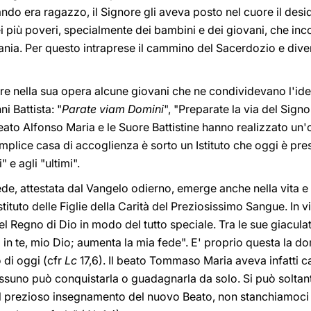
ndo era ragazzo, il Signore gli aveva posto nel cuore il des
dei più poveri, specialmente dei bambini e dei giovani, che in
pania. Per questo intraprese il cammino del Sacerdozio e diven
lgere nella sua opera alcune giovani che ne condividevano l'
i Battista: "
Parate viam Domini
", "Preparate la via del Signo
beato Alfonso Maria e le Suore Battistine hanno realizzato un'
mplice casa di accoglienza è sorto un Istituto che oggi è pres
" e agli "ultimi".
 fede, attestata dal Vangelo odierno, emerge anche nella vita 
tituto delle Figlie della Carità del Preziosissimo Sangue. In v
el Regno di Dio in modo del tutto speciale. Tra le sue giaculat
in te, mio Dio; aumenta la mia fede". E' proprio questa la d
 di oggi (cfr
Lc
17,6). Il beato Tommaso Maria aveva infatti ca
ssuno può conquistarla o guadagnarla da solo. Si può soltant
 dal prezioso insegnamento del nuovo Beato, non stanchiamoci 