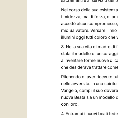
sacramenti e al servizio dei p
Nel corso della sua esistenza
timidezza, ma di forza, di a
accettò alcun compromesso, d
mio Salvatore. Versare il mio
illumini oggi tutti coloro che 
3. Nella sua vita di madre di
stata il modello di un coragg
a inventare forme nuove di ca
che desiderava trattare come
Ritenendo di aver ricevuto tut
nelle avversità. In uno spirit
Vangelo, compì il suo dovere
nuova Beata sia un modello di
con loro!
4. Entrambi i nuovi beati te