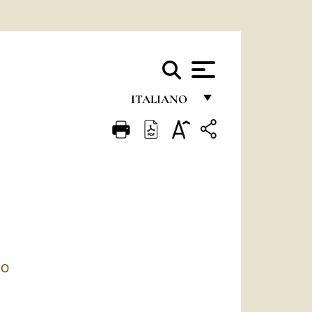
ITALIANO
FRANÇAIS
ENGLISH
ITALIANO
PORTUGUÊS
ESPAÑOL
DEUTSCH
IO
POLSKI