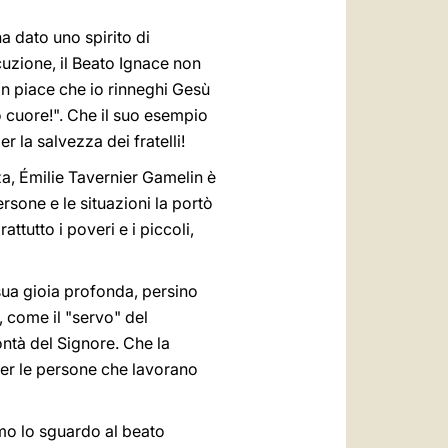
a dato uno spirito di
ecuzione, il Beato Ignace non
n piace che io rinneghi Gesù
o cuore!". Che il suo esempio
r la salvezza dei fratelli!
za, Émilie Tavernier Gamelin è
sone e le situazioni la portò
tutto i poveri e i piccoli,
 sua gioia profonda, persino
, come il "servo" del
ntà del Signore. Che la
per le persone che lavorano
amo lo sguardo al beato