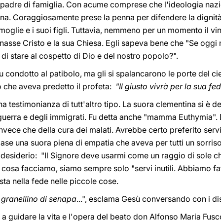
e padre di famiglia. Con acume comprese che l'ideologia naz
iana. Coraggiosamente prese la penna per difendere la dignit
glie e i suoi figli. Tuttavia, nemmeno per un momento il vin
nasse Cristo e la sua Chiesa. Egli sapeva bene che "Se oggi
i stare al cospetto di Dio e del nostro popolo?".
 condotto al patibolo, ma gli si spalancarono le porte del ci
ò che aveva predetto il profeta:
"Il giusto vivrà per la sua fe
 testimonianza di tutt'altro tipo. La suora clementina si è ded
i guerra e degli immigrati. Fu detta anche "mamma Euthymia".
nvece che della cura dei malati. Avrebbe certo preferito servi
se una suora piena di empatia che aveva per tutti un sorri
desiderio: "Il Signore deve usarmi come un raggio di sole che i
cosa facciamo, siamo sempre solo "servi inutili. Abbiamo f
sta nella fede nelle piccole cose.
 granellino di senapa
...", esclama Gesù conversando con i di
a guidare la vita e l'opera del beato don Alfonso Maria Fusc