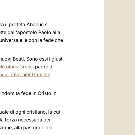
العربيّة
中文
za il profeta Abacuc si
LATINE
tte dall'apostolo Paolo alla
universale: è con la fede che
ovi Beati. Sono essi i giusti
Nikolaus Gross
, padre di
ilie Tavernier Gamelin
,
o indomita fede in Cristo in
ale di ogni cristiano, la cui
 la forza necessaria per
ione, alla pastorale dei