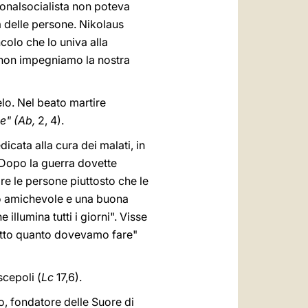
ionalsocialista non poteva
à delle persone. Nikolaus
colo che lo univa alla
 non impegniamo la nostra
elo. Nel beato martire
de" (Ab,
2, 4).
icata alla cura dei malati, in
 Dopo la guerra dovette
re le persone piuttosto che le
so amichevole e una buona
llumina tutti i giorni". Visse
atto quanto dovevamo fare"
scepoli (
Lc
17,6).
o, fondatore delle Suore di