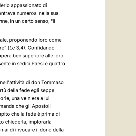
iderio appassionato di
contrava numerosi nella sua
ne, in un certo senso, "il
ideale, proponendo loro come
re" (
Lc
3,4). Confidando
opera ben superiore alle loro
ente in sedici Paesi e quattro
e nell'attività di don Tommaso
irtù della fede egli seppe
orie, una ve n'era a lui
omanda che gli Apostoli
pito che la fede è prima di
o chiederla, implorarla
mai di invocare il dono della