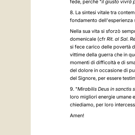
fede, perché "
il giusto vivrà
8. La sintesi vitale tra conte
fondamento dell'esperienza sp
Nella sua vita si sforzò sempr
domenicale (cfr
Rit. al Sal. R
si fece carico delle povertà d
vittime della guerra che in qu
momenti di difficoltà e di s
del dolore in occasione di pur
del Signore, per essere testim
9. "
Mirabilis Deus in sanctis s
loro migliori energie umane e 
chiediamo, per loro intercess
Amen!