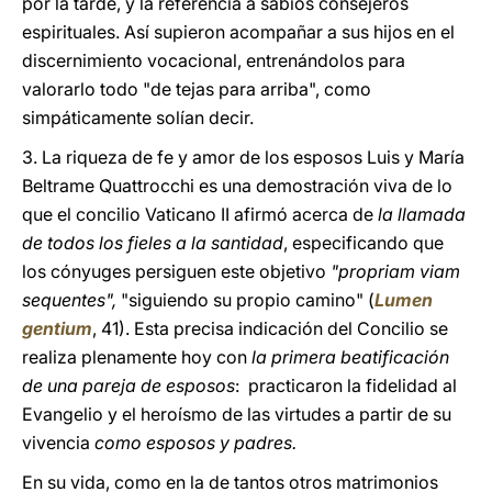
por la tarde, y la referencia a sabios consejeros
espirituales. Así supieron acompañar a sus hijos en el
discernimiento vocacional, entrenándolos para
valorarlo todo "de tejas para arriba", como
simpáticamente solían decir.
3. La riqueza de fe y amor de los esposos Luis y María
Beltrame Quattrocchi es una demostración viva de lo
que el concilio Vaticano II afirmó acerca de
la llamada
de todos los fieles a la santidad
, especificando que
los cónyuges persiguen este objetivo
"propriam viam
sequentes",
"siguiendo su propio camino" (
Lumen
gentium
, 41). Esta precisa indicación del Concilio se
realiza plenamente hoy con
la primera beatificación
de una pareja de esposos
: practicaron la fidelidad al
Evangelio y el heroísmo de las virtudes a partir de su
vivencia
como esposos y padres.
En su vida, como en la de tantos otros matrimonios