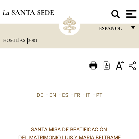
La
SANTA SEDE
ESPAÑOL
HOMILÍAS
2001
FRANÇAIS
ENGLISH
ITALIANO
PORTUGUÊS
ESPAÑOL
DE
-
EN
-
ES
-
FR
-
IT
-
PT
DEUTSCH
POLSKI
العربيّة
SANTA MISA DE BEATIFICACIÓN
DEL MATRIMONIO LUIS Y MARÍA BELTRAME
中文