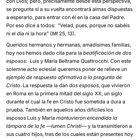
con Dios; pero, precisamente desde esta perspectiva,
se pregunta si a su vuelta encontrará almas dispuestas
a esperarlo, para entrar con él en la casa del Padre.
Por eso dice a todos: "Velad, pues, porque no sabéis
ni el día ni la hora" (
Mt
25, 13).
Queridos hermanos y hermanas, amadísimas familias,
hoy nos hemos dado cita para la
beatificación de dos
esposos
: Luis y María Beltrame Quattrocchi. Con este
solemne acto eclesial queremos poner de relieve
un
ejemplo de respuesta afirmativa a la pregunta de
Cristo
. La respuesta la dan
dos esposos
, que vivieron
en Roma en la primera mitad del siglo XX, un siglo
durante el cual la fe en Cristo fue sometida a dura a
prueba. También en aquellos años difíciles los
esposos Luis y María
mantuvieron encendida la
lámpara de la fe
—
lumen Christi
— y la transmitieron a
sus cuatro hijos, tres de los cuales están presentes hoy