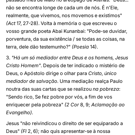
não se encontra longe de cada um de nós. É n'Ele,
realmente, que vivemos, nos movemos e existimos"
(Act
17, 27-28). Volta à memória o que escreveu o
vosso grande poeta Abai Kunanbai: "Pode-se duvidar,
porventura, da sua existência / se todas as coisas, na
terra, dele dão testemunho?"
(Poesia
14).
3.
"Há um só mediador entre Deus e os homens, Jesus
Cristo Homem"
. Depois de ter indicado o mistério de
Deus, o Apóstolo dirige o olhar para
Cristo, único
mediador de salvação.
Uma mediação realça Paulo
noutra das suas cartas que se realizou
na pobreza
:
"Sendo rico, Se fez pobre por vós, a fim de vos
enriquecer pela pobreza"
(2 Cor
8, 9;
Aclamação ao
Evangelho).
Jesus "não reivindicou o direito de ser equiparado a
Deus"
(Fl
2, 6); não quis apresentar-se à nossa