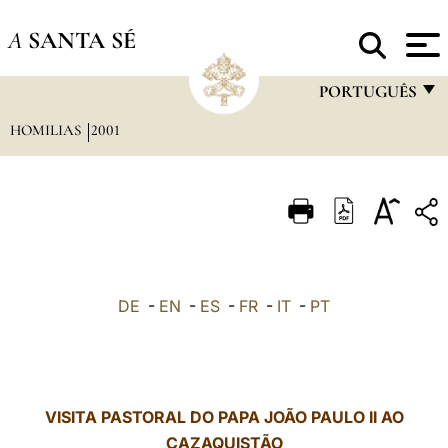
A
SANTA SÉ
PORTUGUÊS
HOMILIAS
2001
FRANÇAIS
ENGLISH
ITALIANO
PORTUGUÊS
ESPAÑOL
DE
-
EN
-
ES
-
FR
-
IT
-
PT
DEUTSCH
POLSKI
العربيّة
VISITA PASTORAL DO PAPA JOÃO PAULO II AO
CAZAQUISTÃO
中文