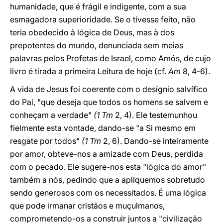
humanidade, que é frágil e indigente, com a sua
esmagadora superioridade. Se o tivesse feito, não
teria obedecido à lógica de Deus, mas à dos
prepotentes do mundo, denunciada sem meias
palavras pelos Profetas de Israel, como Amós, de cujo
livro é tirada a primeira Leitura de hoje (cf.
Am
8, 4-6).
A vida de Jesus foi coerente com o desígnio salvífico
do Pai, "que deseja que todos os homens se salvem e
conheçam a verdade"
(1 Tm
2, 4). Ele testemunhou
fielmente esta vontade, dando-se "a Si mesmo em
resgate por todos"
(1 Tm
2, 6). Dando-se inteiramente
por amor, obteve-nos a amizade com Deus, perdida
com o pecado. Ele sugere-nos esta "lógica do amor"
também a nós, pedindo que a apliquemos sobretudo
sendo generosos com os necessitados. É uma lógica
que pode irmanar cristãos e muçulmanos,
comprometendo-os a construir juntos a "civilização