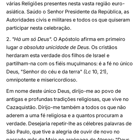
várias Religiões presentes nesta vasta região euro-
asiática. Saúdo o Senhor Presidente da República, as
Autoridades civis e militares e todos os que quiseram
participar nesta celebração.
2.
"Há um só Deus".
O Apóstolo afirma em primeiro
lugar
a absoluta unicidade de Deus.
Os cristãos
herdaram esta verdade dos filhos de Israel e
partilham-na com os fiéis muçulmanos: é a fé no único
Deus, "Senhor do céu e da terra"
(Lc
10, 21),
omnipotente e misericordioso.
Em nome deste único Deus, dirijo-me ao povo de
antigas e profundas tradições religiosas, que vive no
Cazaquistão. Dirijo-me também a todos os que não
aderem a uma fé religiosa e a quantos procuram a
verdade. Desejaria repetir-lhe as célebres palavras de
São Paulo, que tive a alegria de ouvir de novo no
passado mês de Maio no areópago de Atenas: "Deus...