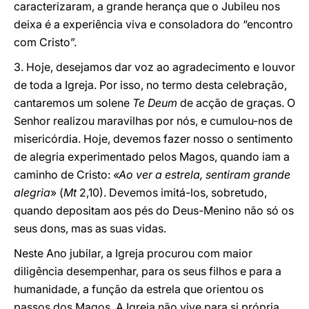
caracterizaram, a grande herança que o Jubileu nos
deixa é a experiência viva e consoladora do “encontro
com Cristo”.
3. Hoje, desejamos dar voz ao agradecimento e louvor
de toda a Igreja. Por isso, no termo desta celebração,
cantaremos um solene
Te Deum
de acção de graças. O
Senhor realizou maravilhas por nós, e cumulou-nos de
misericórdia. Hoje, devemos fazer nosso o sentimento
de alegria experimentado pelos Magos, quando iam a
caminho de Cristo:
«Ao ver a estrela, sentiram grande
alegria
» (
Mt
2,10). Devemos imitá-los, sobretudo,
quando depositam aos pés do Deus-Menino não só os
seus dons, mas as suas vidas.
Neste Ano jubilar, a Igreja procurou com maior
diligência desempenhar, para os seus filhos e para a
humanidade, a função da estrela que orientou os
passos dos Magos. A Igreja não vive para si própria
,