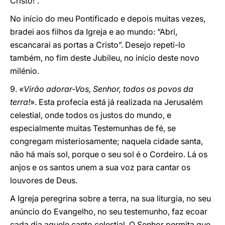
Cristo!”.
No início do meu Pontificado e depois muitas vezes,
bradei aos filhos da Igreja e ao mundo: “Abri,
escancarai as portas a Cristo”. Desejo repeti-lo
também, no fim deste Jubileu, no início deste novo
milénio.
9.
«Virão adorar-Vos, Senhor, todos os povos da
terra!
». Esta profecia está já realizada na Jerusalém
celestial, onde todos os justos do mundo, e
especialmente muitas Testemunhas de fé, se
congregam misteriosamente; naquela cidade santa,
não há mais sol, porque o seu sol é o Cordeiro. Lá os
anjos e os santos unem a sua voz para cantar os
louvores de Deus.
A Igreja peregrina sobre a terra, na sua liturgia, no seu
anúncio do Evangelho, no seu testemunho, faz ecoar
cada dia aquele canto celestial. O Senhor permita que,