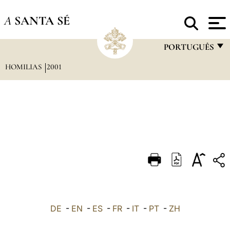
A
SANTA SÉ
PORTUGUÊS
HOMILIAS
2001
FRANÇAIS
ENGLISH
ITALIANO
PORTUGUÊS
ESPAÑOL
DEUTSCH
POLSKI
العربيّة
DE
-
EN
-
ES
-
FR
-
IT
-
PT
-
ZH
中文