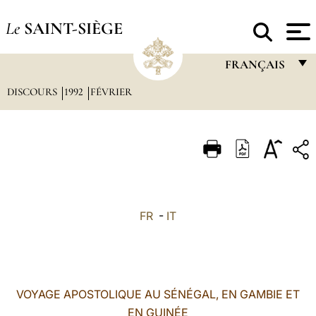
Le
SAINT-SIÈGE
FRANÇAIS
DISCOURS
1992
FÉVRIER
FRANÇAIS
ENGLISH
ITALIANO
PORTUGUÊS
ESPAÑOL
FR
-
IT
DEUTSCH
POLSKI
العربيّة
VOYAGE APOSTOLIQUE AU SÉNÉGAL, EN GAMBIE ET
EN GUINÉE
中文