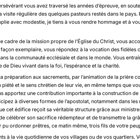
ersévérant vous avez traversé les années d’épreuve, en soute
a visite régulière des quelques pasteurs restés dans le pays.
lie avec modestie, je tiens à vous rendre hommage et à vou
e cadre de la mission propre de l’Église du Christ, vous a
 façon exemplaire, vous répondez à la vocation des fidèles c
dans la communauté ecclésiale et dans le monde. Vous entraî
de Dieu vivant dans la foi, l’espérance et la charité.
et la préparation aux sacrements, par l’animation de la prière
a piété et le sens chrétien de leur vie, en même temps que v
 apportez une contribution importante à la construction de l
icipez à diverses formes de l’apostolat, notamment dans le
 cet édifice reçoit sa véritable structure grâce aux ministr
 de célébrer son sacrifice rédempteur et de transmettre la g
 pu ordonner prêtres, ce matin même, trois fils de votre peup
ts à la vie quotidienne de vos villages ou de vos quartiers. 