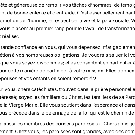
nête et généreuse de remplir vos tâches d’hommes, de témoig
nt de bonne entente et d’entraide. C’est essentiellement par l’
romotion de l’homme, le respect de la vie et la paix sociale. V
 vous placent au premier rang pour le travail de transformat
 réaliser.
grande confiance en vous, qui vous dépensez infatigablement.
étion à vos nombreuses obligations. Je voudrais saluer ici v
ue vous soyez disponibles; elles consentent en particulier à
our cette manière de participer à votre mission. Elles donne
épouses et vos enfants en soient remerciés!
r vous, chers catéchistes: trouvez dans la prière personnelle 
téressé; soyez les familiers du Christ, les familiers de sa Pa
 la Vierge Marie. Elle vous soutient dans l’espérance et dans
vous précède dans le pèlerinage de la foi qui est le chemin d
 a aussi les membres des conseils paroissiaux. Chers amis, je
ement. Chez vous, les paroisses sont grandes, avec des co