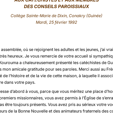
É
DES CONSEILS PAROISSIAUX
Collège Sainte-Marie de Dixin, Conakry (Guinée)
Mardi, 25 février 1992
 assemblée, où se rejoignent les adultes et les jeunes, j’ai v
s très heureux. Je vous remercie de votre accueil si sympathiq
Kourouma a chaleureusement présenté les catéchistes de Gu
dis mon amicale gratitude pour ses paroles. Merci aussi au Fr
e l’histoire et de la vie de cette maison, à laquelle il assoc
re dans votre pays.
dresse d’abord à vous, parce que vous méritez une place d’ho
premiers missionnaires, vous avez permis à l’Église de s’enr
as être toujours présents. Vous avez pris au sérieux votre v
teurs de la Bonne Nouvelle et des animateurs fraternels des 