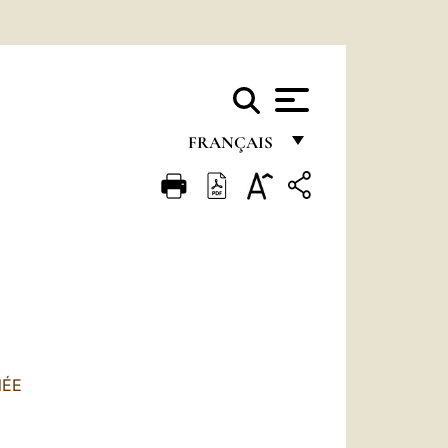
FRANÇAIS
FRANÇAIS
ENGLISH
ITALIANO
PORTUGUÊS
ESPAÑOL
DEUTSCH
NÉE
POLSKI