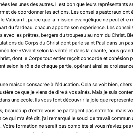
es les unes des autres. Il est bon que leurs représentants se
rmet de coordonner les actions. Les conseils pastoraux ont ét
e Vatican II, parce que la mission évangélique ne peut être 
part du fardeau, chacun apporte son expérience. Les conseils
cs avec les prêtres, bergers du troupeau au nom du Christ. B
ulations du Corps du Christ dont parle saint Paul dans un pas
méditer: «Vivant selon la vérité et dans la charité, nous gra
 Christ, dont le Corps tout entier reçoit concorde et cohésion 
nent selon le rôle de chaque partie, opérant ainsi sa croissan
ne maison consacrée à l’éducation. Cela se voit bien, chers
stère ce que je viens de dire à vos aînés. Mais je suis conte
ans une école. Ils vous font découvrir la joie que représente 
s; beaucoup d’entre vous ne partagent pas notre foi, mais vo
e qui m’a été dit, j’ai remarqué le souci de travail commun
. Votre formation ne serait pas complète si vous n’aviez pas