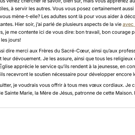
ous venez chercher le savoir, bien sûr, mais vous apprenez a
iles, à servir les autres. Vous vous posez certainement aussi
ù vous mène-t-elle? Les adultes sont là pour vous aider à dé
antes. Hier soir, j’ai parlé de plusieurs aspects de la vie
avec 
s, je me contente ici de vous dire: bon travail, bon courage p
les jours!
ssi dire merci aux Frères du Sacré-Cœur, ainsi qu’aux profes
et leur dévouement. Je les assure, ainsi que tous les religieux
Église apprécie le service qu’ils rendent à la jeunesse, en con
’ils recevront le soutien nécessaire pour développer encore 
tter, je voudrais vous offrir à tous mes vœux cordiaux. Je c
 de Sainte Marie, la Mère de Jésus, patronne de cette Maison.