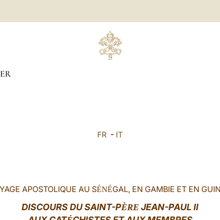
IER
FR
-
IT
YAGE APOSTOLIQUE AU S
GAL, EN GAMBIE ET EN GUI
ÉNÉ
DISCOURS
DU SAINT-P
JEAN-PAUL II
ÈRE
AUX CAT
CHISTES ET AUX MEMBRES