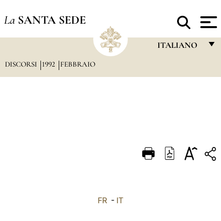
La
SANTA SEDE
ITALIANO
DISCORSI
1992
FEBBRAIO
FRANÇAIS
ENGLISH
ITALIANO
PORTUGUÊS
ESPAÑOL
DEUTSCH
POLSKI
العربيّة
FR
-
IT
中文