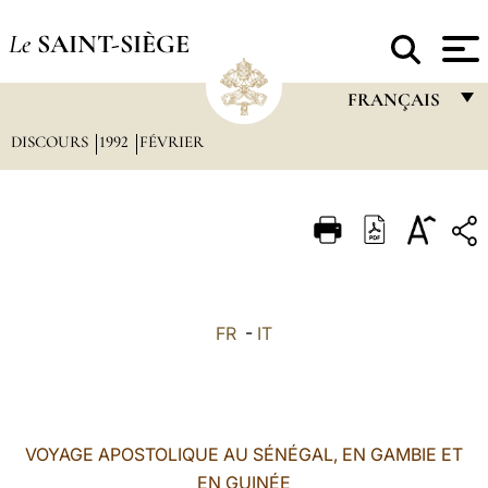
Le
SAINT-SIÈGE
FRANÇAIS
DISCOURS
1992
FÉVRIER
FRANÇAIS
ENGLISH
ITALIANO
PORTUGUÊS
ESPAÑOL
FR
-
IT
DEUTSCH
POLSKI
العربيّة
VOYAGE APOSTOLIQUE AU SÉNÉGAL, EN GAMBIE ET
EN GUINÉE
中文