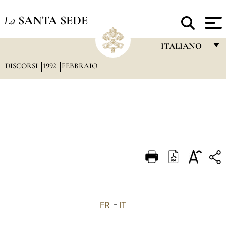
La
SANTA SEDE
ITALIANO
DISCORSI
1992
FEBBRAIO
FRANÇAIS
ENGLISH
ITALIANO
PORTUGUÊS
ESPAÑOL
DEUTSCH
POLSKI
العربيّة
FR
-
IT
中文