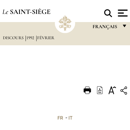
Le
SAINT-SIÈGE
FRANÇAIS
DISCOURS
1992
FÉVRIER
FRANÇAIS
ENGLISH
ITALIANO
PORTUGUÊS
ESPAÑOL
DEUTSCH
POLSKI
العربيّة
FR
-
IT
中文