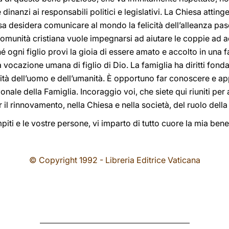
 dinanzi ai responsabili politici e legislativi. La Chiesa attinge
ssa desidera comunicare al mondo la felicità dell’alleanza pas
Comunità cristiana vuole impegnarsi ad aiutare le coppie ad 
hé ogni figlio provi la gioia di essere amato e accolto in una f
a vocazione umana di figlio di Dio. La famiglia ha diritti fon
cità dell’uomo e dell’umanità. È opportuno far conoscere e app
nale della Famiglia. Incoraggio voi, che siete qui riuniti per a
r il rinnovamento, nella Chiesa e nella società, del ruolo della
piti e le vostre persone, vi imparto di tutto cuore la mia ben
© Copyright 1992 - Libreria Editrice Vaticana