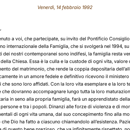
Venerdì, 14 febbraio 1992
,
nuto a voi, che partecipate, su invito del Pontificio Consiglio
no internazionale della Famiglia, che si svolgerà nel 1994, su 
i dei nostri contemporanei sono indifesi, la famiglia resta ve
ella Chiesa. Essa è la culla e la custode di ogni vita, valore
ento del matrimonio, che rende la coppia depositaria dell’all
mente in un amore fedele e definitivo ricevono il ministero 
i che sono loro affidati. Con la loro vita esemplare e la loro t
re che dovranno accompagnare lungo tutta la loro maturazion
itaria in seno alla propria famiglia, farà un apprendistato dell
persone e tra i popoli. Dinanzi alle forze di violenza e di mo
mentali di ogni vita umana, dal suo concepimento fino alla mo
 che Dio ha fatto a ciascuno chiamandolo all’esistenza. Pazi
di questo bene prezioso, che va infinitamente rispettato, non