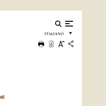
ITALIANO
FRANÇAIS
ENGLISH
ITALIANO
PORTUGUÊS
ESPAÑOL
DEUTSCH
NE
POLSKI