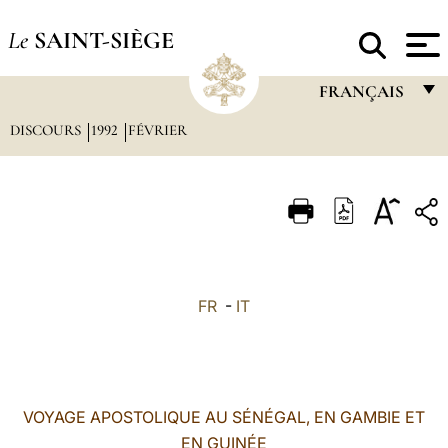
Le
SAINT-SIÈGE
FRANÇAIS
DISCOURS
1992
FÉVRIER
FRANÇAIS
ENGLISH
ITALIANO
PORTUGUÊS
ESPAÑOL
FR
-
IT
DEUTSCH
POLSKI
العربيّة
VOYAGE APOSTOLIQUE AU SÉNÉGAL, EN GAMBIE ET
EN GUINÉE
中文