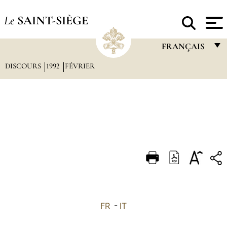
Le
SAINT-SIÈGE
FRANÇAIS
DISCOURS
1992
FÉVRIER
FRANÇAIS
ENGLISH
ITALIANO
PORTUGUÊS
ESPAÑOL
DEUTSCH
POLSKI
العربيّة
FR
-
IT
中文