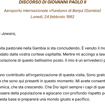
DISCORSO
DI GIOVANNI PAOLO II
Aeroporto internazionale «Yundum» di Banjul (Gambia)
Lunedì, 24 febbraio 1992
e Jawara,
sita pastorale nella Gambia si sta concludendo. È venuto il mo
ndato dalla vostra cortese ospitalità. Mentre mi accingo a las
polazione di questo bellissimo posto. Il mio è un arrivederci 
no contribuito all’organizzazione di questa visita. Sono grato 
tà che sono qui presenti in questo momento. Mi avete consent
amica, che sta crescendo. Che Dio ispiri sempre i capi di qu
ere della popolazione e agiscano con profondo rispetto per la
uesta base si preparerà una mondo giusto e pacifico.