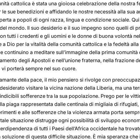
unità cattolica è stata una gioiosa celebrazione della nostra
 le sue benedizioni e affidando le nostre necessità alla sua 
perta a popoli di ogni razza, lingua e condizione sociale. Qui
 del mondo. Il suo desiderio e il suo impegno sono quelli di p
con tutti i credenti e gli uomini e le donne di buona volontà ne
 Dio per la vitalità della comunità cattolica e la fedeltà all
fede continuino a meditare sull’immagine della prima comunità 
namento degli Apostoli e nell’unione fraterna, nella frazione d
ro vi porterà sempre nel suo cuore.
amante della pace, il mio pensiero si rivolge con preoccupazi
 desiderato visitare la vicina nazione della Liberia, ma una ter
ndicibili sofferenze tra la sua popolazione. Prego per le vitt
a piaga rappresentata dalle centinaia di migliaia di rifugiati,
i ferimenti e alle sofferenze che la violenza armata porta sem
ale situazione distrugge ogni possibilità di sviluppo economic
terdipendenza di tutti i Paesi dell’Africa occidentale ha trova
 soluzione di questa difficile situazione. È mia speranza che 