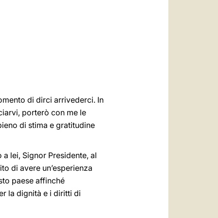
العربيّة
中文
LATINE
mento di dirci arrivederci. In
ciarvi, porterò con me le
pieno di stima e gratitudine
a lei, Signor Presidente, al
ito di avere un’esperienza
esto paese affinché
 dignità e i diritti di