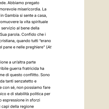
 fede. Abbiamo pregato
amorevole misericordia. La
 in Gambia si sente a casa,
romuovere la vita spirituale
l servizio al bene della
a Sua parola. Confido che i
cristiana, quando tutti “erano
el pane e nelle preghiere” (
At
one a un’altra parte
ribile guerra fratricida ha
ime di questo conflitto. Sono
 da tanti senzatetto e
pre con sé, non possiamo fare
o e di stabilità politica per
to espressione in sforzi
i capi della regione