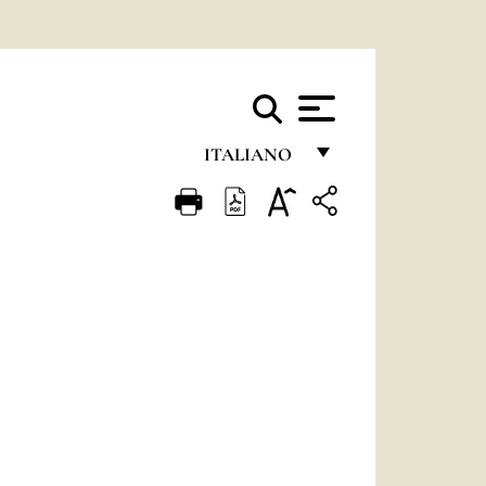
ITALIANO
FRANÇAIS
ENGLISH
ITALIANO
PORTUGUÊS
ESPAÑOL
DEUTSCH
POLSKI