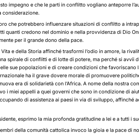
to impegno e che le parti in conflitto vogliano anteporre l’a
ra considerazione.
loro che potrebbero influenzare situazioni di conflitto a intra
utti quanti credono nel dominio e nella provvidenza di Dio Onn
mente per il grande dono della pace.
Vita e della Storia affinché trasformi l’odio in amore, la rival
una spirale di conflitti e di lotte di potere, ma perché si avv
elle sue popolazioni e di creare condizioni che favoriscano la
rnazionale ha il grave dovere morale di promuovere politiche 
nuova era di solidarietà con l’Africa. A nome della nostra c
o i miei appelli a quei governi che sono in condizione di aiut
ccupando di assistenza ai paesi in via di sviluppo, affinché a
dente, esprimo la mia profonda gratitudine a lei e a tutti i su
membri della comunità cattolica invoco la gioia e la pace di n