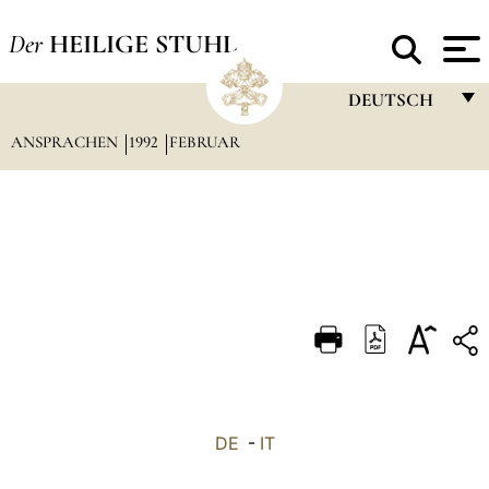
Der
HEILIGE STUHL
DEUTSCH
ANSPRACHEN
1992
FEBRUAR
FRANÇAIS
ENGLISH
ITALIANO
PORTUGUÊS
ESPAÑOL
DEUTSCH
POLSKI
العربيّة
DE
-
IT
中文