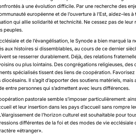
onfrontés à une évolution difficile. Par une recherche des enje
ommunauté européenne et de l’ouverture à l’Est, aidez–les à t
ation qui allie solidarité et technicité. Ne cessez pas de leur
es peuples.
ecclésiale et de l’évangélisation, le Synode a bien marqué la 
ux histoires si dissemblables, au cours de ce dernier siècle. 
ent se resserrer durablement. Déjà, des relations fraternelle
isins ou plus lointains. Des congrégations religieuses, de
ts spécialisés tissent des liens de coopération. Favorisez c
 diocésains. Il s’agit d’apporter des soutiens matériels, mais 
e entre personnes qui s’admettent avec leurs différences.
oopération pastorale semble s’imposer particulièrement: ai
cueil et leur insertion dans les pays d’accueil sans rompre leu
 L’élargissement de l’horizon culturel est souhaitable pour t
ressions différentes de la foi et des modes de vie ecclésiale q
ractère «étranger».