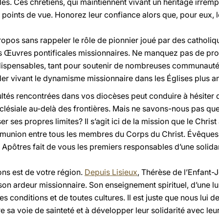
es. Ces chrétiens, qui maintiennent vivant un héritage irrem
s points de vue. Honorez leur confiance alors que, pour eux, 
opos sans rappeler le rôle de pionnier joué par des catholi
des Œuvres pontificales missionnaires. Ne manquez pas de p
indispensables, tant pour soutenir de nombreuses communaut
r vivant le dynamisme missionnaire dans les Églises plus a
ficultés rencontrées dans vos diocèses peut conduire à hésite
clésiale au-delà des frontières. Mais ne savons-nous pas que l
ses propres limites? Il s’agit ici de la mission que le Christ
mmunion entre tous les membres du Corps du Christ. Évêques
pôtres fait de vous les premiers responsables d’une solidarit
ons est de votre région.
Depuis Lisieux
, Thérèse de l’Enfant-
son ardeur missionnaire. Son enseignement spirituel, d’une lu
es conditions et de toutes cultures. Il est juste que nous lui 
e sa voie de sainteté et à développer leur solidarité avec leu