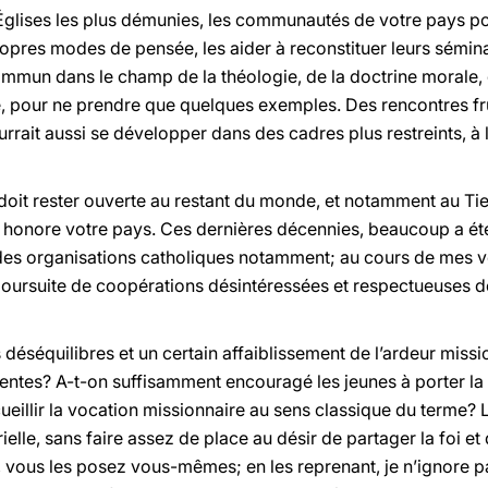
Églises les plus démunies, les communautés de votre pays po
opres modes de pensée, les aider à reconstituer leurs séminai
 commun dans le champ de la théologie, de la doctrine morale,
le, pour ne prendre que quelques exemples. Des rencontres fr
urrait aussi se développer dans des cadres plus restreints, à 
e doit rester ouverte au restant du monde, et notamment au T
i honore votre pays. Ces dernières décennies, beaucoup a été 
es organisations catholiques notamment; au cours de mes vo
a poursuite de coopérations désintéressées et respectueuses 
s déséquilibres et un certain affaiblissement de l’ardeur miss
entes? A-t-on suffisamment encouragé les jeunes à porter la
ueillir la vocation missionnaire au sens classique du terme? 
ielle, sans faire assez de place au désir de partager la foi et
, vous les posez vous-mêmes; en les reprenant, je n’ignore p