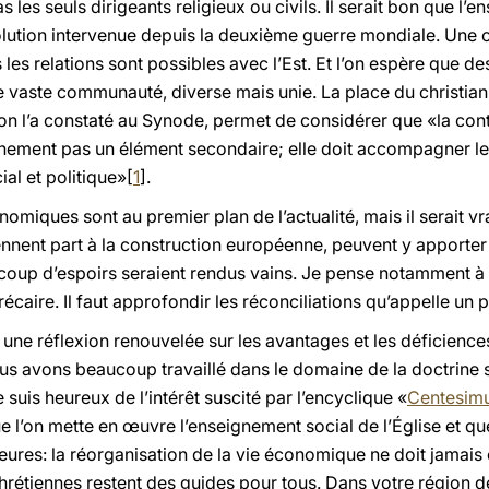
les seuls dirigeants religieux ou civils. Il serait bon que l’
volution intervenue depuis la deuxième guerre mondiale. Une
les relations sont possibles avec l’Est. Et l’on espère que des
aste communauté, diverse mais unie. La place du christiani
n l’a constaté au Synode, permet de considérer que «la contr
inement pas un élément secondaire; elle doit accompagner les 
al et politique»[
1
].
nomiques sont au premier plan de l’actualité, mais il serait v
prennent part à la construction européenne, peuvent y apporte
aucoup d’espoirs seraient rendus vains. Je pense notamment 
caire. Il faut approfondir les réconciliations qu’appelle un 
e réflexion renouvelée sur les avantages et les déficiences
us avons beaucoup travaillé dans le domaine de la doctrine so
suis heureux de l’intérêt suscité par l’encyclique «
Centesim
ue l’on mette en œuvre l’enseignement social de l’Église et qu
jeures: la réorganisation de la vie économique ne doit jamais 
rétiennes restent des guides pour tous. Dans votre région de 