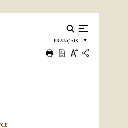
FRANÇAIS
FRANÇAIS
ENGLISH
ITALIANO
PORTUGUÊS
ESPAÑOL
DEUTSCH
POLSKI
NCE