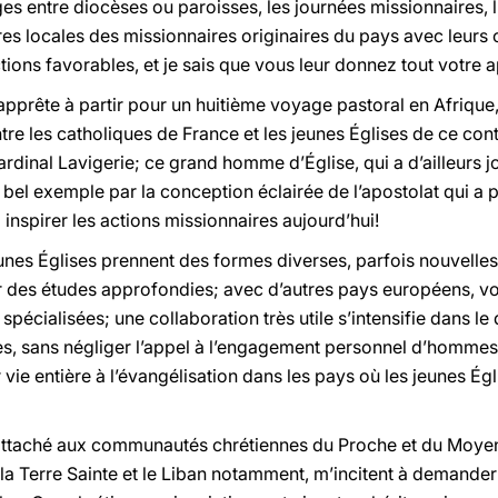
es entre diocèses ou paroisses, les journées missionnaires, 
es locales des missionnaires originaires du pays avec leurs 
ons favorables, et je sais que vous leur donnez tout votre a
’apprête à partir pour un huitième voyage pastoral en Afrique,
ntre les catholiques de France et les jeunes Églises de ce con
ardinal Lavigerie; ce grand homme d’Église, qui a d’ailleurs 
el exemple par la conception éclairée de l’apostolat qui a p
 inspirer les actions missionnaires aujourd’hui!
nes Églises prennent des formes diverses, parfois nouvelles;
r des études approfondies; avec d’autres pays européens, vo
spécialisées; une collaboration très utile s’intensifie dans l
ives, sans négliger l’appel à l’engagement personnel d’homme
r vie entière à l’évangélisation dans les pays où les jeunes Ég
attaché aux communautés chrétiennes du Proche et du Moyen-
 la Terre Sainte et le Liban notamment, m’incitent à demande