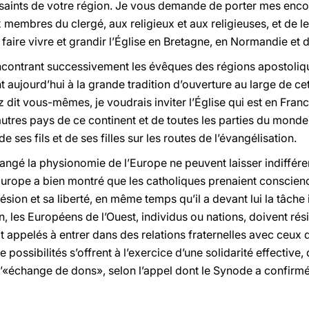
saints de votre région. Je vous demande de porter mes enc
 membres du clergé, aux religieux et aux religieuses, et de 
faire vivre et grandir l’Église en Bretagne, en Normandie et 
ontrant successivement les évêques des régions apostoliques
t aujourd’hui à la grande tradition d’ouverture au large de c
dit vous-mêmes, je voudrais inviter l’Église qui est en Fran
 autres pays de ce continent et de toutes les parties du mond
e ses fils et de ses filles sur les routes de l’évangélisation.
angé la physionomie de l’Europe ne peuvent laisser indiffér
urope a bien montré que les catholiques prenaient conscien
ésion et sa liberté, en même temps qu’il a devant lui la tâch
n, les Européens de l’Ouest, individus ou nations, doivent rési
t appelés à entrer dans des relations fraternelles avec ceux d
ossibilités s’offrent à l’exercice d’une solidarité effective, d
«échange de dons», selon l’appel dont le Synode a confirmé l