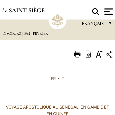
Le
SAINT-SIÈGE
FRANÇAIS
DISCOURS
1992
FÉVRIER
FRANÇAIS
ENGLISH
ITALIANO
PORTUGUÊS
ESPAÑOL
FR
-
IT
DEUTSCH
POLSKI
العربيّة
VOYAGE APOSTOLIQUE AU SÉNÉGAL, EN GAMBIE ET
EN GUINÉE
中文