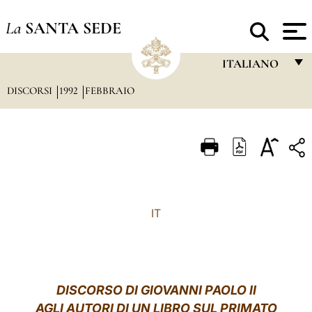
La
SANTA SEDE
ITALIANO
DISCORSI
1992
FEBBRAIO
FRANÇAIS
ENGLISH
ITALIANO
PORTUGUÊS
ESPAÑOL
IT
DEUTSCH
POLSKI
العربيّة
DISCORSO DI GIOVANNI PAOLO II
AGLI AUTORI DI UN LIBRO SUL PRIMATO
中文