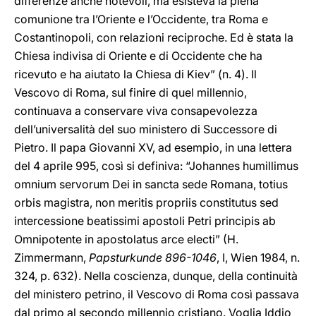
differenze anche notevoli, ma esisteva la piena
comunione tra l’Oriente e l’Occidente, tra Roma e
Costantinopoli, con relazioni reciproche. Ed è stata la
Chiesa indivisa di Oriente e di Occidente che ha
ricevuto e ha aiutato la Chiesa di Kiev” (n. 4). Il
Vescovo di Roma, sul finire di quel millennio,
continuava a conservare viva consapevolezza
dell’universalità del suo ministero di Successore di
Pietro. Il papa Giovanni XV, ad esempio, in una lettera
del 4 aprile 995, così si definiva: “Johannes humillimus
omnium servorum Dei in sancta sede Romana, totius
orbis magistra, non meritis propriis constitutus sed
intercessione beatissimi apostoli Petri principis ab
Omnipotente in apostolatus arce electi” (H.
Zimmermann,
Papsturkunde 896-1046
, I, Wien 1984, n.
324, p. 632). Nella coscienza, dunque, della continuità
del ministero petrino, il Vescovo di Roma così passava
dal primo al secondo millennio cristiano. Voglia Iddio