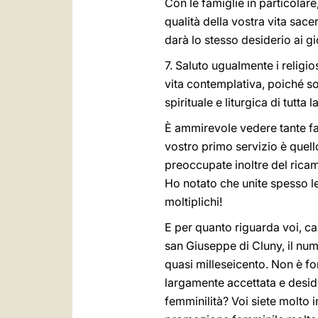
Con le famiglie in particolare
qualità della vostra vita sace
darà lo stesso desiderio ai g
7. Saluto ugualmente i religi
vita contemplativa, poiché so
spirituale e liturgica di tutta 
È ammirevole vedere tante fam
vostro primo servizio è quello
preoccupate inoltre del ricam
Ho notato che unite spesso l
moltiplichi!
E per quanto riguarda voi, ca
san Giuseppe di Cluny, il num
quasi milleseicento. Non è fo
largamente accettata e desid
femminilità? Voi siete molto 