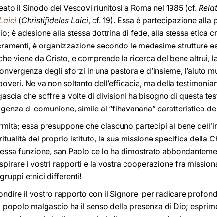
ato il Sinodo dei Vescovi riunitosi a Roma nel 1985 (cf.
Relat
Laici
(
Christifideles Laici
, cf. 19). Essa è partecipazione alla 
o; è adesione alla stessa dottrina di fede, alla stessa etica 
cramenti, è organizzazione secondo le medesime strutture ess
 che viene da Cristo, e comprende la ricerca del bene altrui, la
onvergenza degli sforzi in una pastorale d’insieme, l’aiuto mutu
poveri. Ne va non soltanto dell’efficacia, ma della testimonia
ascia che soffre a volte di divisioni ha bisogno di questa tes
sigenza di comunione, simile al “fihavanana” caratteristico dell
ità; essa presuppone che ciascuno partecipi al bene dell’insi
tualità del proprio istituto, la sua missione specifica della Ch
tessa funzione, san Paolo ce lo ha dimostrato abbondanteme
pirare i vostri rapporti e la vostra cooperazione fra missionar
 gruppi etnici differenti!
ondire il vostro rapporto con il Signore, per radicare profond
l popolo malgascio ha il senso della presenza di Dio; esprim