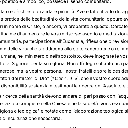
o poetico e simbolico; possiede il senso comunitario.
è dato ed è chiesto di andare più in là. Avete fatto il voto di seg
a pratica delle beatitudini o della vita comunitaria, oppure a
i in nome di Cristo, o ancora, vi preparate a questo. Cercate
rituale e di aumentare le vostre risorse: ascolto e meditazione
unitaria, partecipazione all’Eucaristia, riflessione o revisione
to e delle virtù che si addicono allo stato sacerdotale o relig
 umane, nel ministero o nell’apostolato, deve integrare le vos
to al Signore, per la sua gloria. Non offritegli soltanto una p
nerose, ma la vostra persona. I nostri fratelli e sorelle deside
atori dei misteri di Dio” (
1 Cor
4, 1). Sì, che il vostro cuore ad
a disponibilità sostanziale testimoni la ricerca dell’Assoluto e
a ricerca della santità devono andare di pari passo con l’ac
servizi da compiere nella Chiesa e nella società. Voi stessi pa
giosa e teologica” e notate come l’elaborazione teologica si
 d’inculturazione necessaria.