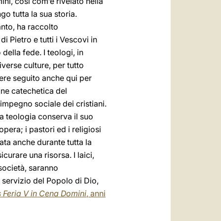
ni, così com’è rivelato nella
o tutta la sua storia.
anto, ha raccolto
di Pietro e tutti i Vescovi in
lla fede. I teologi, in
verse culture, per tutto
ere seguito anche qui per
one catechetica del
impegno sociale dei cristiani.
a teologia conserva il suo
era; i pastori ed i religiosi
ata anche durante tutta la
curare una risorsa. I laici,
 società, saranno
servizio del Popolo di Dio,
s Feria V in Cena Domini
, anni