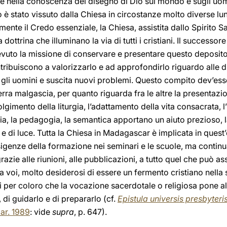
re nella conoscenza del disegno di Dio sul mondo e sugli uomi
è stato vissuto dalla Chiesa in circostanze molto diverse lung
ente il Credo essenziale, la Chiesa, assistita dallo Spirito S
ottrina che illuminano la via di tutti i cristiani. Il successore 
uto la missione di conservare e presentare questo deposito de
tribuiscono a valorizzarlo e ad approfondirlo riguardo alle di
 gli uomini e suscita nuovi problemi. Questo compito dev’ess
terra malgascia, per quanto riguarda fra le altre la presentazi
gimento della liturgia, l’adattamento della vita consacrata, l’
gia, la pedagogia, la semantica apportano un aiuto prezioso, l
 di luce. Tutta la Chiesa in Madagascar è implicata in quest’op
 esigenze della formazione nei seminari e le scuole, ma continu
razie alle riunioni, alle pubblicazioni, a tutto quel che può assi
a voi, molto desiderosi di essere un fermento cristiano nella
per coloro che la vocazione sacerdotale o religiosa pone al 
, di guidarlo e di prepararlo (cf.
Epistula universis presbyteri
ar. 1989
: vide
supra
, p. 647).