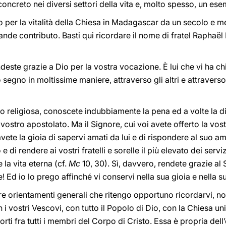
creto nei diversi settori della vita e, molto spesso, un esem
o per la vitalità della Chiesa in Madagascar da un secolo e me
de contributo. Basti qui ricordare il nome di fratel Raphaël L
ndeste grazie a Dio per la vostra vocazione. È lui che vi ha c
segno in moltissime maniere, attraverso gli altri e attraverso la
 o religiosa, conoscete indubbiamente la pena ed a volte la di
l vostro apostolato. Ma il Signore, cui voi avete offerto la vos
vete la gioia di sapervi amati da lui e di rispondere al suo a
 di rendere ai vostri fratelli e sorelle il più elevato dei serv
la vita eterna (cf.
Mc
10, 30). Sì, davvero, rendete grazie al
! Ed io lo prego affinché vi conservi nella sua gioia e nella s
 i tre orientamenti generali che ritengo opportuno ricordarvi, n
n i vostri Vescovi, con tutto il Popolo di Dio, con la Chiesa 
orti fra tutti i membri del Corpo di Cristo. Essa è propria dell