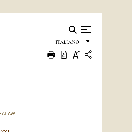
ITALIANO
FRANÇAIS
ENGLISH
ITALIANO
PORTUGUÊS
ESPAÑOL
DEUTSCH
 MALAWI
POLSKI
VIZI