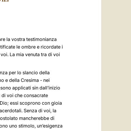
العربيّة
中文
LATINE
are la vostra testimonianza
tificate le ombre e ricordate i
 voi. La mia venuta tra di voi
nza per lo slancio della
mo e della Cresima - nei
ono applicati sin dall’inizio
 di voi che consacrate
i Dio; essi scoprono con gioia
acerdotali. Senza di voi, la
o apostolato mancherebbe di
frono uno stimolo, un’esigenza