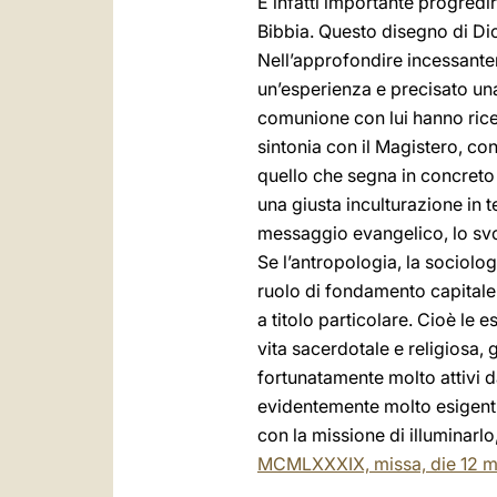
È infatti importante progredi
Bibbia. Questo disegno di Dio 
Nell’approfondire incessantem
un’esperienza e precisato una d
comunione con lui hanno ricev
sintonia con il Magistero, con
quello che segna in concreto
una giusta inculturazione in 
messaggio evangelico, lo svol
Se l’antropologia, la sociolo
ruolo di fondamento capitale e
a titolo particolare. Cioè le
vita sacerdotale e religiosa, g
fortunatamente molto attivi d
evidentemente molto esigenti 
con la missione di illuminarlo
MCMLXXXIX, missa, die 12 m