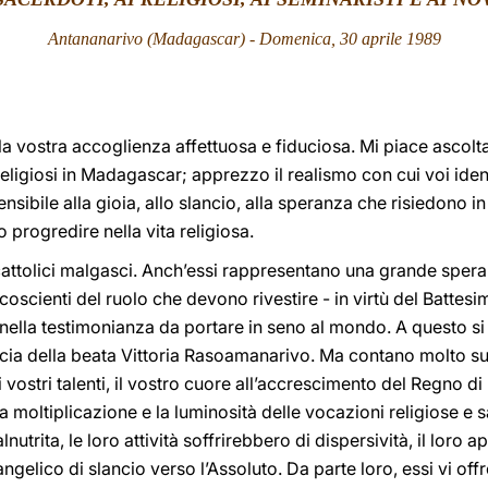
Antananarivo (Madagascar) - Domenica, 30 aprile 1989
 la vostra accoglienza affettuosa e fiduciosa. Mi piace ascolt
 religiosi in Madagascar; apprezzo il realismo con cui voi iden
nsibile alla gioia, allo slancio, alla speranza che risiedono in
progredire nella vita religiosa.
cattolici malgasci. Anch’essi rappresentano una grande spera
scienti del ruolo che devono rivestire - in virtù del Battesi
 nella testimonianza da portare in seno al mondo. A questo si s
 scia della beata Vittoria Rasoamanarivo. Ma contano molto su
i vostri talenti, il vostro cuore all’accrescimento del Regno d
la moltiplicazione e la luminosità delle vocazioni religiose e s
lnutrita, le loro attività soffrirebbero di dispersività, il lor
angelico di slancio verso l’Assoluto. Da parte loro, essi vi of