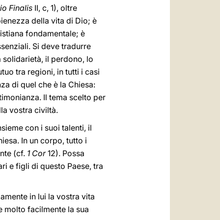
io Finalis
II, c, 1), oltre
pienezza della vita di Dio; è
cristiana fondamentale; è
enziali. Si deve tradurre
 solidarietà, il perdono, lo
o tra regioni, in tutti i casi
nza di quel che è la Chiesa:
timonianza. Il tema scelto per
a vostra civiltà.
eme con i suoi talenti, il
iesa. In un corpo, tutto i
nte (cf.
1 Cor
12). Possa
i e figli di questo Paese, tra
amente in lui la vostra vita
e molto facilmente la sua