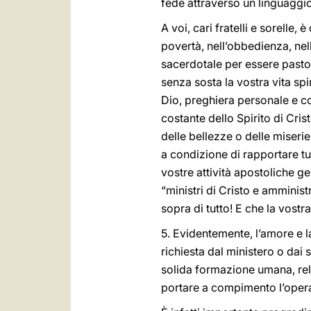
fede attraverso un linguaggi
A voi, cari fratelli e sorelle, 
povertà, nell’obbedienza, nell
sacerdotale per essere pastor
senza sosta la vostra vita spi
Dio, preghiera personale e com
costante dello Spirito di Cris
delle bellezze o delle miserie
a condizione di rapportare tut
vostre attività apostoliche ge
“ministri di Cristo e amministr
sopra di tutto! E che la vostr
5. Evidentemente, l’amore e l
richiesta dal ministero o dai 
solida formazione umana, reli
portare a compimento l’opera