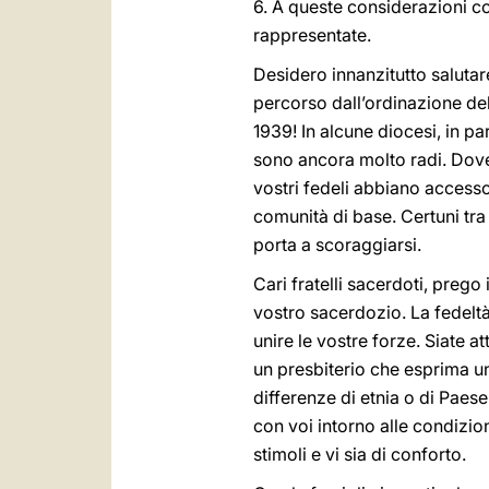
6. A queste considerazioni co
rappresentate.
Desidero innanzitutto salutar
percorso dall’ordinazione de
1939! In alcune diocesi, in pa
sono ancora molto radi. Dovet
vostri fedeli abbiano accesso 
comunità di base. Certuni tra v
porta a scoraggiarsi.
Cari fratelli sacerdoti, prego
vostro sacerdozio. La fedelt
unire le vostre forze. Siate a
un presbiterio che esprima u
differenze di etnia o di Paese
con voi intorno alle condizioni
stimoli e vi sia di conforto.