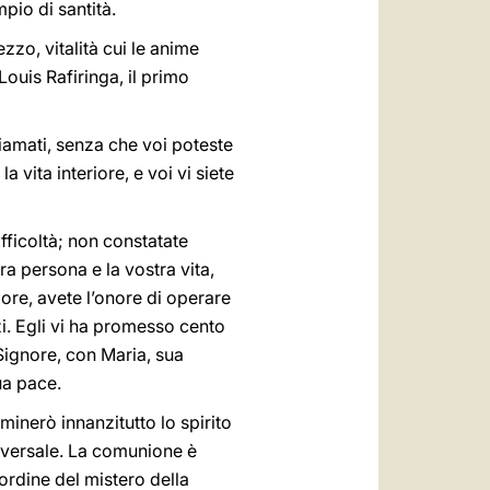
pio di santità.
zzo, vitalità cui le anime
ouis Rafiringa, il primo
hiamati, senza che voi poteste
 vita interiore, e voi vi siete
fficoltà; non constatate
tra persona e la vostra vita,
more, avete l’onore di operare
izi. Egli vi ha promesso cento
 Signore, con Maria, sua
ua pace.
ominerò innanzitutto lo spirito
universale. La comunione è
’ordine del mistero della