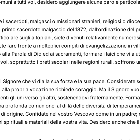
muni a tutti voi, desidero aggiungere alcune parole particolar
e i sacerdoti, malgasci o missionari stranieri, religiosi o di
l primo sacerdote malgascio del 1872, dall’ordinazione del 
rticolare sugli altopiani, siete divenuti relativamente numerosi
e fare fronte a molteplici compiti di evangelizzazione in villa
alla Parola di Dio ed ai sacramenti, formare i laici che vi ai
oi, soprattutto i preti secolari nelle regioni rurali, soffrono 
 il Signore che vi dia la sua forza e la sua pace. Considerate 
à alla propria vocazione richiede coraggio. Ma il Signore vuo
ttenti gli uni verso gli altri, sostenendovi fraternamente. For
na profonda comunione, al di là delle diversità di temperame
 di origine. Confidate nel vostro Vescovo come in un padre; eg
 spirituali e materiali della vostra vita. Desidero anche che il 