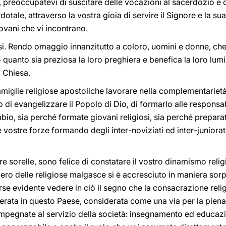
, preoccupatevi di suscitare delle vocazioni al sacerdozio e d
rdotale, attraverso la vostra gioia di servire il Signore e la s
iovani che vi incontrano.
osi. Rendo omaggio innanzitutto a coloro, uomini e donne, che
 quanto sia preziosa la loro preghiera e benefica la loro lum
la Chiesa.
iglie religiose apostoliche lavorare nella complementarietà de
 di evangelizzare il Popolo di Dio, di formarlo alle responsabi
bio, sia perché formate giovani religiosi, sia perché preparat
e vostre forze formando degli inter
-
noviziati ed inter
-
juniorat
re sorelle, sono felice di constatare il vostro dinamismo relig
ero delle religiose malgasce si è accresciuto in maniera sor
rse evidente vedere in ciò il segno che la consacrazione rel
erata in questo Paese, considerata come una via per la piena
impegnate al servizio della società: insegnamento ed educazion