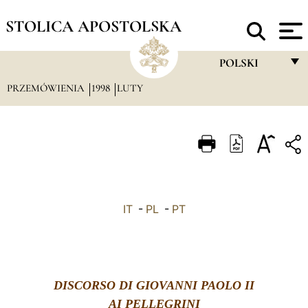
STOLICA APOSTOLSKA
POLSKI
PRZEMÓWIENIA
1998
LUTY
FRANÇAIS
ENGLISH
ITALIANO
PORTUGUÊS
ESPAÑOL
IT
-
PL
-
PT
DEUTSCH
POLSKI
العربيّة
DISCORSO DI GIOVANNI PAOLO II
AI PELLEGRINI
中文