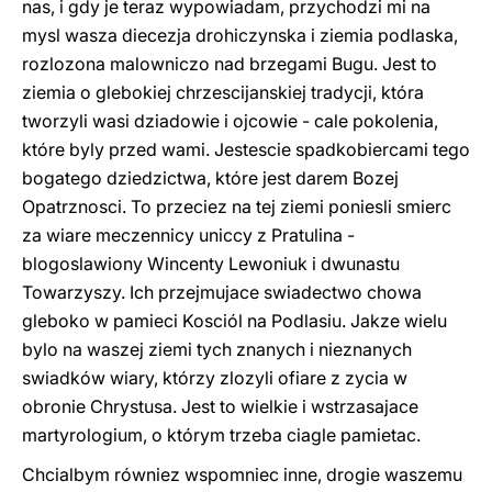
nas, i gdy je teraz wypowiadam, przychodzi mi na
mysl wasza diecezja drohiczynska i ziemia podlaska,
rozlozona malowniczo nad brzegami Bugu. Jest to
ziemia o glebokiej chrzescijanskiej tradycji, która
tworzyli wasi dziadowie i ojcowie - cale pokolenia,
które byly przed wami. Jestescie spadkobiercami tego
bogatego dziedzictwa, które jest darem Bozej
Opatrznosci. To przeciez na tej ziemi poniesli smierc
za wiare meczennicy uniccy z Pratulina -
blogoslawiony Wincenty Lewoniuk i dwunastu
Towarzyszy. Ich przejmujace swiadectwo chowa
gleboko w pamieci Kosciól na Podlasiu. Jakze wielu
bylo na waszej ziemi tych znanych i nieznanych
swiadków wiary, którzy zlozyli ofiare z zycia w
obronie Chrystusa. Jest to wielkie i wstrzasajace
martyrologium, o którym trzeba ciagle pamietac.
Chcialbym równiez wspomniec inne, drogie waszemu