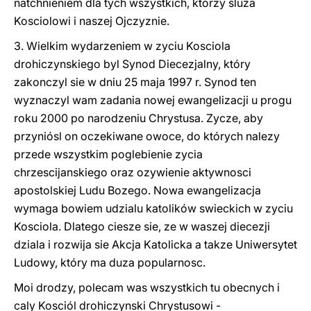
natchnieniem dla tych wszystkich, którzy sluza
Kosciolowi i naszej Ojczyznie.
3. Wielkim wydarzeniem w zyciu Kosciola
drohiczynskiego byl Synod Diecezjalny, który
zakonczyl sie w dniu 25 maja 1997 r. Synod ten
wyznaczyl wam zadania nowej ewangelizacji u progu
roku 2000 po narodzeniu Chrystusa. Zycze, aby
przyniósl on oczekiwane owoce, do których nalezy
przede wszystkim poglebienie zycia
chrzescijanskiego oraz ozywienie aktywnosci
apostolskiej Ludu Bozego. Nowa ewangelizacja
wymaga bowiem udzialu katolików swieckich w zyciu
Kosciola. Dlatego ciesze sie, ze w waszej diecezji
dziala i rozwija sie Akcja Katolicka a takze Uniwersytet
Ludowy, który ma duza popularnosc.
Moi drodzy, polecam was wszystkich tu obecnych i
caly Kosciól drohiczynski Chrystusowi -