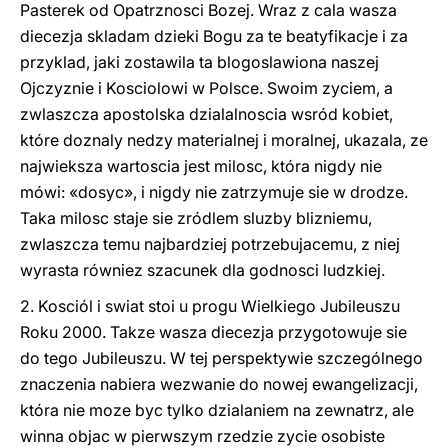
Pasterek od Opatrznosci Bozej. Wraz z cala wasza
diecezja skladam dzieki Bogu za te beatyfikacje i za
przyklad, jaki zostawila ta blogoslawiona naszej
Ojczyznie i Kosciolowi w Polsce. Swoim zyciem, a
zwlaszcza apostolska dzialalnoscia wsród kobiet,
które doznaly nedzy materialnej i moralnej, ukazala, ze
najwieksza wartoscia jest milosc, która nigdy nie
mówi: «dosyc», i nigdy nie zatrzymuje sie w drodze.
Taka milosc staje sie zródlem sluzby blizniemu,
zwlaszcza temu najbardziej potrzebujacemu, z niej
wyrasta równiez szacunek dla godnosci ludzkiej.
2. Kosciól i swiat stoi u progu Wielkiego Jubileuszu
Roku 2000. Takze wasza diecezja przygotowuje sie
do tego Jubileuszu. W tej perspektywie szczególnego
znaczenia nabiera wezwanie do nowej ewangelizacji,
która nie moze byc tylko dzialaniem na zewnatrz, ale
winna objac w pierwszym rzedzie zycie osobiste