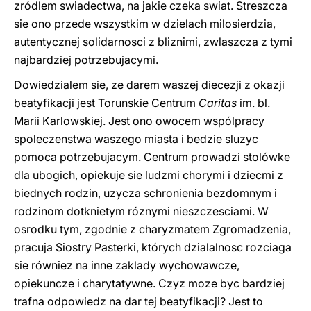
zródlem swiadectwa, na jakie czeka swiat. Streszcza
sie ono przede wszystkim w dzielach milosierdzia,
autentycznej solidarnosci z bliznimi, zwlaszcza z tymi
najbardziej potrzebujacymi.
Dowiedzialem sie, ze darem waszej diecezji z okazji
beatyfikacji jest Torunskie Centrum
Caritas
im. bl.
Marii Karlowskiej. Jest ono owocem wspólpracy
spoleczenstwa waszego miasta i bedzie sluzyc
pomoca potrzebujacym. Centrum prowadzi stolówke
dla ubogich, opiekuje sie ludzmi chorymi i dziecmi z
biednych rodzin, uzycza schronienia bezdomnym i
rodzinom dotknietym róznymi nieszczesciami. W
osrodku tym, zgodnie z charyzmatem Zgromadzenia,
pracuja Siostry Pasterki, których dzialalnosc rozciaga
sie równiez na inne zaklady wychowawcze,
opiekuncze i charytatywne. Czyz moze byc bardziej
trafna odpowiedz na dar tej beatyfikacji? Jest to