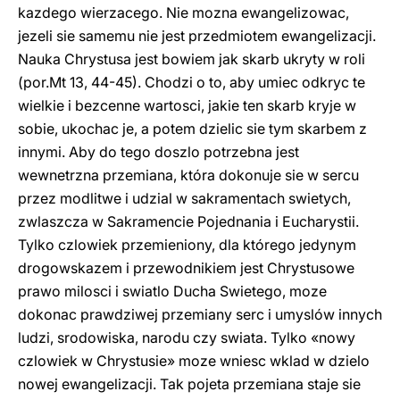
kazdego wierzacego. Nie mozna ewangelizowac,
jezeli sie samemu nie jest przedmiotem ewangelizacji.
Nauka Chrystusa jest bowiem jak skarb ukryty w roli
(por.Mt 13, 44-45). Chodzi o to, aby umiec odkryc te
wielkie i bezcenne wartosci, jakie ten skarb kryje w
sobie, ukochac je, a potem dzielic sie tym skarbem z
innymi. Aby do tego doszlo potrzebna jest
wewnetrzna przemiana, która dokonuje sie w sercu
przez modlitwe i udzial w sakramentach swietych,
zwlaszcza w Sakramencie Pojednania i Eucharystii.
Tylko czlowiek przemieniony, dla którego jedynym
drogowskazem i przewodnikiem jest Chrystusowe
prawo milosci i swiatlo Ducha Swietego, moze
dokonac prawdziwej przemiany serc i umyslów innych
ludzi, srodowiska, narodu czy swiata. Tylko «nowy
czlowiek w Chrystusie» moze wniesc wklad w dzielo
nowej ewangelizacji. Tak pojeta przemiana staje sie