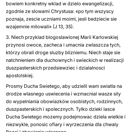
bowiem konkretny wklad w dzielo ewangelizacji,
zgodnie ze slowami Chrystusa: «po tym wszyscy
poznaja, zescie uczniami moimi, jesli bedziecie sie
wzajemnie milowali» (J 13, 35).
3. Niech przyklad blogoslawionej Marii Karlowskiej
przynosi owoce, zacheca i umacnia zwlaszcza tych,
którzy obrali droge sluzby blizniemu. Niech staje sie
natchnieniem dla duchownych i swieckich w realizacji
duszpasterskich przedsiewziec i dzialalnosci
apostolskiej.
Prosmy Ducha Swietego, aby udzielil wam swiatla na
drodze wlasnego uswiecenia i wzmacnial wasze sily
do wypelniania obowiazków osobistych, rodzinnych,
duszpasterskich i spolecznych. Tylko dzieki lasce
Ducha Swietego mozemy podejmowac dziela wielkie i
niezwykle, ponosic ofiary i wyrzeczenia dla chwaly