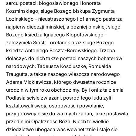
sercu postaci: blogoslawionego Honorata
Kozminskiego, sluge Bozego biskupa Zygmunta
Lozinskiego - nieustraszonego i ofiarnego pasterza
najpierw diecezji minskiej, a pózniej pinskiej, sluge
Bozego ksiedza Ignacego Klopotowskiego -
zalozyciela Sióstr Loretanek oraz sluge Bozego
ksiedza Antoniego Beszta-Borowskiego. Trzeba
dolaczyc do nich takze postaci naszych bohaterów
narodowych: Tadeusza Kosciuszke, Romualda
Traugutta, a takze naszego wieszcza narodowego
Adama Mickiewicza, którego dwusetna rocznice
urodzin w tym roku obchodzimy. Byli oni z ta ziemia
Podlasia scisle zwiazani, posród tego ludu zyli i
ksztaltowali swoja osobowosc i powolanie,
przygotowujac sie do waznych zadan, jakie postawila
przed nimi Opatrznosc Boza. Niech to wielkie
dziedzictwo ubogaca was wewnetrznie i staje sie