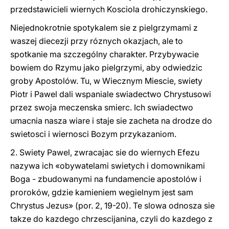
przedstawicieli wiernych Kosciola drohiczynskiego.
Niejednokrotnie spotykalem sie z pielgrzymami z
waszej diecezji przy róznych okazjach, ale to
spotkanie ma szczególny charakter. Przybywacie
bowiem do Rzymu jako pielgrzymi, aby odwiedzic
groby Apostolów. Tu, w Wiecznym Miescie, swiety
Piotr i Pawel dali wspaniale swiadectwo Chrystusowi
przez swoja meczenska smierc. Ich swiadectwo
umacnia nasza wiare i staje sie zacheta na drodze do
swietosci i wiernosci Bozym przykazaniom.
2. Swiety Pawel, zwracajac sie do wiernych Efezu
nazywa ich «obywatelami swietych i domownikami
Boga - zbudowanymi na fundamencie apostolów i
proroków, gdzie kamieniem wegielnym jest sam
Chrystus Jezus» (por. 2, 19-20). Te slowa odnosza sie
takze do kazdego chrzescijanina, czyli do kazdego z