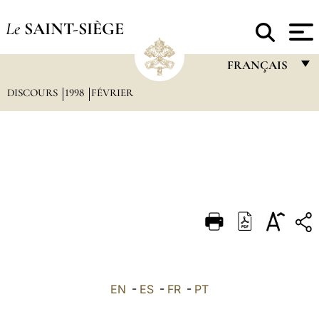
Le
SAINT-SIÈGE
FRANÇAIS
DISCOURS
1998
FÉVRIER
FRANÇAIS
ENGLISH
ITALIANO
PORTUGUÊS
ESPAÑOL
DEUTSCH
POLSKI
العربيّة
EN
-
ES
-
FR
-
PT
中文