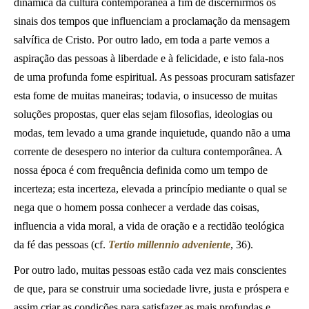
dinâmica da cultura contemporânea a fim de discernirmos os
sinais dos tempos que influenciam a proclamação da mensagem
salvífica de Cristo. Por outro lado, em toda a parte vemos a
aspiração das pessoas à liberdade e à felicidade, e isto fala-nos
de uma profunda fome espiritual. As pessoas procuram satisfazer
esta fome de muitas maneiras; todavia, o insucesso de muitas
soluções propostas, quer elas sejam filosofias, ideologias ou
modas, tem levado a uma grande inquietude, quando não a uma
corrente de desespero no interior da cultura contemporânea. A
nossa época é com frequência definida como um tempo de
incerteza; esta incerteza, elevada a princípio mediante o qual se
nega que o homem possa conhecer a verdade das coisas,
influencia a vida moral, a vida de oração e a rectidão teológica
da fé das pessoas (cf.
Tertio millennio adveniente
, 36).
Por outro lado, muitas pessoas estão cada vez mais conscientes
de que, para se construir uma sociedade livre, justa e próspera e
assim criar as condições para satisfazer as mais profundas e