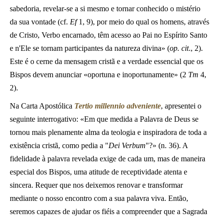
sabedoria, revelar-se a si mesmo e tornar conhecido o mistério
da sua vontade (cf.
Ef
1, 9), por meio do qual os homens, através
de Cristo, Verbo encarnado, têm acesso ao Pai no Espírito Santo
e n'Ele se tornam participantes da natureza divina» (
op. cit
., 2).
Este é o cerne da mensagem cristã e a verdade essencial que os
Bispos devem anunciar «oportuna e inoportunamente» (2
Tm
4,
2).
Na Carta Apostólica
Tertio millennio adveniente
, apresentei o
seguinte interrogativo: «Em que medida a Palavra de Deus se
tornou mais plenamente alma da teologia e inspiradora de toda a
existência cristã, como pedia a "
Dei Verbum
"?» (n. 36). A
fidelidade à palavra revelada exige de cada um, mas de maneira
especial dos Bispos, uma atitude de receptividade atenta e
sincera. Requer que nos deixemos renovar e transformar
mediante o nosso encontro com a sua palavra viva. Então,
seremos capazes de ajudar os fiéis a compreender que a Sagrada