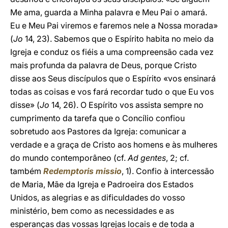
Me ama, guarda a Minha palavra e Meu Pai o amará.
Eu e Meu Pai viremos e faremos nele a Nossa morada»
(
Jo
14, 23). Sabemos que o Espírito habita no meio da
Igreja e conduz os fiéis a uma compreensão cada vez
mais profunda da palavra de Deus, porque Cristo
disse aos Seus discípulos que o Espírito «vos ensinará
todas as coisas e vos fará recordar tudo o que Eu vos
disse» (
Jo
14, 26). O Espírito vos assista sempre no
cumprimento da tarefa que o Concílio confiou
sobretudo aos Pastores da Igreja: comunicar a
verdade e a graça de Cristo aos homens e às mulheres
do mundo contemporâneo (cf.
Ad gentes
, 2; cf.
também
Redemptoris missio
, 1). Confio à intercessão
de Maria, Mãe da Igreja e Padroeira dos Estados
Unidos, as alegrias e as dificuldades do vosso
ministério, bem como as necessidades e as
esperanças das vossas Igrejas locais e de toda a