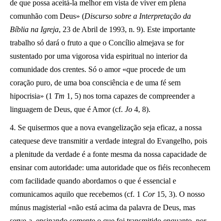
de que possa aceitá-la melhor em vista de viver em plena
comunhão com Deus» (
Discurso sobre a Interpretação da
Bíblia na Igreja
, 23 de Abril de 1993, n. 9). Este importante
trabalho só dará o fruto a que o Concílio almejava se for
sustentado por uma vigorosa vida espiritual no interior da
comunidade dos crentes. Só o amor «que procede de um
coração puro, de uma boa consciência e de uma fé sem
hipocrisia» (1
Tm
1, 5) nos torna capazes de compreender a
linguagem de Deus, que é Amor (cf.
Jo
4, 8).
4. Se quisermos que a nova evangelização seja eficaz, a nossa
catequese deve transmitir a verdade integral do Evangelho, pois
a plenitude da verdade é a fonte mesma da nossa capacidade de
ensinar com autoridade: uma autoridade que os fiéis reconhecem
com facilidade quando abordamos o que é essencial e
comunicamos aquilo que recebemos (cf. 1
Cor
15, 3). O nosso
múnus magisterial «não está acima da palavra de Deus, mas
serve-a, ensinando somente o que foi transmitido enquanto, por