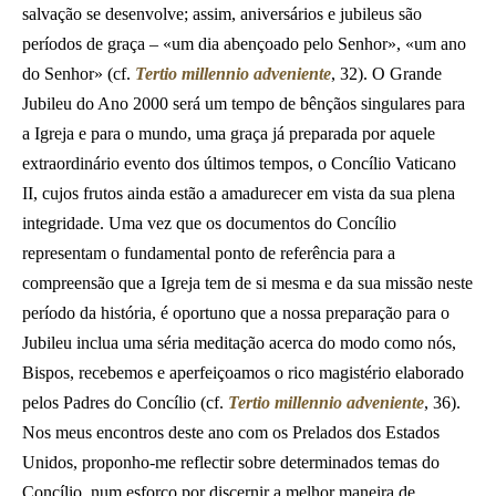
salvação se desenvolve; assim, aniversários e jubileus são
períodos de graça – «um dia abençoado pelo Senhor», «um ano
do Senhor» (cf.
Tertio millennio adveniente
, 32). O Grande
Jubileu do Ano 2000 será um tempo de bênçãos singulares para
a Igreja e para o mundo, uma graça já preparada por aquele
extraordinário evento dos últimos tempos, o Concílio Vaticano
II, cujos frutos ainda estão a amadurecer em vista da sua plena
integridade. Uma vez que os documentos do Concílio
representam o fundamental ponto de referência para a
compreensão que a Igreja tem de si mesma e da sua missão neste
período da história, é oportuno que a nossa preparação para o
Jubileu inclua uma séria meditação acerca do modo como nós,
Bispos, recebemos e aperfeiçoamos o rico magistério elaborado
pelos Padres do Concílio (cf.
Tertio millennio adveniente
, 36).
Nos meus encontros deste ano com os Prelados dos Estados
Unidos, proponho-me reflectir sobre determinados temas do
Concílio, num esforço por discernir a melhor maneira de