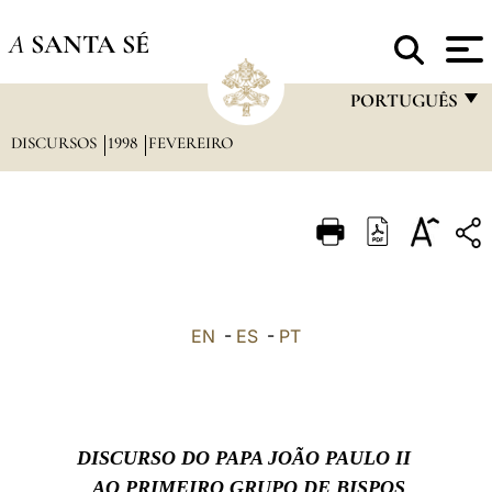
A
SANTA SÉ
PORTUGUÊS
DISCURSOS
1998
FEVEREIRO
FRANÇAIS
ENGLISH
ITALIANO
PORTUGUÊS
ESPAÑOL
EN
-
ES
-
PT
DEUTSCH
POLSKI
العربيّة
DISCURSO DO PAPA JOÃO PAULO II
中文
AO PRIMEIRO GRUPO DE BISPOS