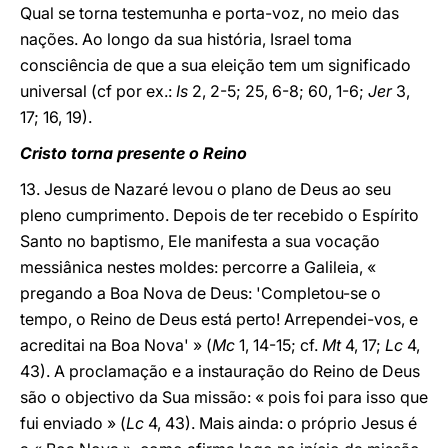
Qual se torna testemunha e porta-voz, no meio das
nações. Ao longo da sua história, Israel toma
consciência de que a sua eleição tem um significado
universal (cf por ex.:
Is
2, 2-5; 25, 6-8; 60, 1-6;
Jer
3,
17; 16, 19).
Cristo torna presente o Reino
13. Jesus de Nazaré levou o plano de Deus ao seu
pleno cumprimento. Depois de ter recebido o Espírito
Santo no baptismo, Ele manifesta a sua vocação
messiânica nestes moldes: percorre a Galileia, «
pregando a Boa Nova de Deus: 'Completou-se o
tempo, o Reino de Deus está perto! Arrependei-vos, e
acreditai na Boa Nova' » (
Mc
1, 14-15; cf.
Mt
4, 17;
Lc
4,
43). A proclamação e a instauração do Reino de Deus
são o objectivo da Sua missão: « pois foi para isso que
fui enviado » (
Lc
4, 43). Mais ainda: o próprio Jesus é