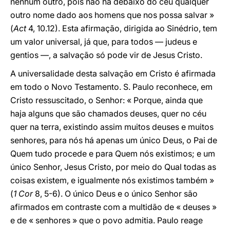
nenhum outro, pois não há debaixo do céu qualquer
outro nome dado aos homens que nos possa salvar »
(
Act
4, 10.12). Esta afirmação, dirigida ao Sinédrio, tem
um valor universal, já que, para todos — judeus e
gentios —, a salvação só pode vir de Jesus Cristo.
A universalidade desta salvação em Cristo é afirmada
em todo o Novo Testamento. S. Paulo reconhece, em
Cristo ressuscitado, o Senhor: « Porque, ainda que
haja alguns que são chamados deuses, quer no céu
quer na terra, existindo assim muitos deuses e muitos
senhores, para nós há apenas um único Deus, o Pai de
Quem tudo procede e para Quem nós existimos; e um
único Senhor, Jesus Cristo, por meio do Qual todas as
coisas existem, e igualmente nós existimos também »
(
1 Cor
8, 5-6). O único Deus e o único Senhor são
afirmados em contraste com a multidão de « deuses »
e de « senhores » que o povo admitia. Paulo reage