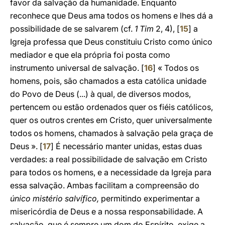
favor da salvação da humanidade. Enquanto
reconhece que Deus ama todos os homens e lhes dá a
possibilidade de se salvarem (cf.
1 Tim
2, 4), [
15
] a
Igreja professa que Deus constituiu Cristo como único
mediador e que ela própria foi posta como
instrumento universal de salvação. [
16
] « Todos os
homens, pois, são chamados a esta católica unidade
do Povo de Deus (...) à qual, de diversos modos,
pertencem ou estão ordenados quer os fiéis católicos,
quer os outros crentes em Cristo, quer universalmente
todos os homens, chamados à salvação pela graça de
Deus ». [
17
] É necessário manter unidas, estas duas
verdades: a real possibilidade de salvação em Cristo
para todos os homens, e a necessidade da Igreja para
essa salvação. Ambas facilitam a compreensão do
único mistério salvífico,
permitindo experimentar a
misericórdia de Deus e a nossa responsabilidade. A
salvação, que é sempre um dom do Espírito, exige a