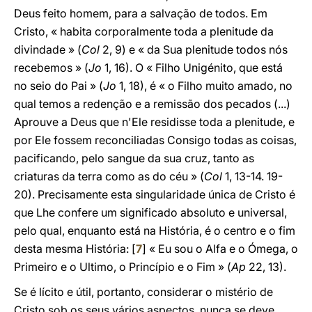
Deus feito homem, para a salvação de todos. Em
Cristo, « habita corporalmente toda a plenitude da
divindade » (
Col
2, 9) e « da Sua plenitude todos nós
recebemos » (
Jo
1, 16). O « Filho Unigénito, que está
no seio do Pai » (
Jo
1, 18), é « o Filho muito amado, no
qual temos a redenção e a remissão dos pecados (...)
Aprouve a Deus que n'Ele residisse toda a plenitude, e
por Ele fossem reconciliadas Consigo todas as coisas,
pacificando, pelo sangue da sua cruz, tanto as
criaturas da terra como as do céu » (
Col
1, 13-14. 19-
20). Precisamente esta singularidade única de Cristo é
que Lhe confere um significado absoluto e universal,
pelo qual, enquanto está na História, é o centro e o fim
desta mesma História: [
7
] « Eu sou o Alfa e o Ómega, o
Primeiro e o Ultimo, o Princípio e o Fim » (
Ap
22, 13).
Se é lícito e útil, portanto, considerar o mistério de
Cristo sob os seus vários aspectos, nunca se deve