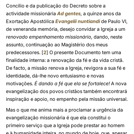
Concílio e da publicação do Decreto sobre a
actividade missionária
Ad gentes
,
a quinze anos da
Exortação Apostólica
Evangelii nuntiandi
de Paulo VI,
de veneranda memória, desejo convidar a Igreja a um
renovado empenhamento missionário,
dando, neste
assunto, continuação ao Magistério dos meus
predecessores. [
2
] O presente Documento tem uma
finalidade interna: a renovação da fé e da vida cristã.
De facto, a missão renova a Igreja, revigora a sua fé e
identidade, dá-lhe novo entusiasmo e novas
motivações.
É dando a fé que ela se fortalece!
A nova
evangelização dos povos cristãos também encontrará
inspiração e apoio, no empenho pela missão universal.
Mas o que me anima mais a proclamar a urgência da
evangelização missionária é que ela constitui o
primeiro serviço que a Igreja pode prestar ao homem
e à humanidade inteira, no mundo de hoje, que, apesar