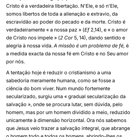
Cristo é a verdadeira libertação. N'Ele, e só n'Ele,
somos libertos de toda a alienação e extravio, da
escravidão ao poder do pecado e da morte. Cristo é
verdadeiramente « a nossa paz » (
Ef
2,14), e « o amor
de Cristo nos impele » (
2 Cor
5, 14), dando sentido e
alegria à nossa vida.
A missão é um problema de fé,
é
a medida exacta da nossa fé em Cristo e no Seu amor
por nós.
A tentação hoje é reduzir o cristianismo a uma
sabedoria meramente humana, como se fosse a
ciência do bom viver. Num mundo fortemente
secularizado, surgiu uma « gradual secularização da
salvação », onde se procura lutar, sem dúvida, pelo
homem, mas por um homem dividido a meio, reduzido
unicamente à dimensão horizontal. Ora nós sabemos
que Jesus veio trazer a salvação integral, que abrange
o homem todo e todos os homens, abrindo-lhes os