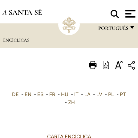
A
SANTA SÉ
PORTUGUÊS
ENCÍCLICAS
FRANÇAIS
ENGLISH
ITALIANO
PORTUGUÊS
ESPAÑOL
DE
-
EN
-
ES
-
FR
-
HU
-
IT
-
LA
-
LV
-
PL
-
PT
DEUTSCH
-
ZH
POLSKI
العربيّة
CARTA ENCÍCLICA
中文