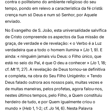
contra o politeísmo do ambiente religioso do seu
tempo, pondo em relevo a característica da fé cristã:
crença num só Deus e num só Senhor, por Aquele
enviado.
No Evangelho de S. João, esta universalidade salvífica
de Cristo compreende os aspectos da Sua missão de
graça, de verdade e de revelação: « o Verbo é a Luz
verdadeira que a todo o homem ilumina » (
Jo
1
,
9). E
ainda: « ninguém jamais viu Deus: o Filho único, que
está no seio do Pai, é que O deu a conhecer » (
Jo
1, 18;
cf.
Mt
11, 27). A revelação de Deus tornou-se definitiva
e completa, na obra do Seu Filho Unigénito: « Tendo
Deus falado outrora aos nossos pais, muitas vezes e
de muitas maneiras, pelos profetas, agora falou-nos,
nestes últimos tempos, pelo Filho, a Quem constituiu
herdeiro de tudo, e por Quem igualmente criou o
mundo » (
Heb
1, 1-2; cf.
Jo
14, 6). Nesta Palavra