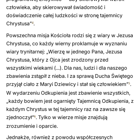
człowieka, aby skierowywał świadomość i
doświadczenie całej ludzkości w stronę tajemnicy
Chrystusa”
.
4
Powszechna misja Kościoła rodzi się z wiary w Jezusa
Chrystusa, co każdy wierny proklamuje w wyznaniu
wiary trynitarnej: „Wierzę w jednego Pana, Jezusa
Chrystusa, który z Ojca jest zrodzony przed
wszystkimi wiekami (...). Dla nas, ludzi i dla naszego
zbawienia zstąpił z nieba. I za sprawą Ducha Świętego
przyjął ciało z Maryi Dziewicy i stał się człowiekiem”
.
5
W wydarzeniu Odkupienia jest zbawienie wszystkich,
„każdy bowiem jest ogarnięty Tajemnicą Odkupienia, z
każdym Chrystus w tej tajemnicy raz na zawsze się
zjednoczył”
. Tylko w wierze misje znajdują
6
zrozumienie i oparcie.
Jednakże, również z powodu współczesnych