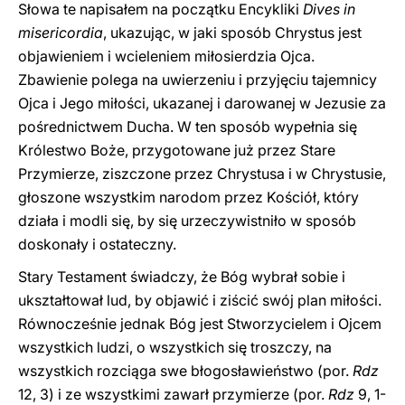
Słowa te napisałem na początku Encykliki
Dives in
misericordia
, ukazując, w jaki sposób Chrystus jest
objawieniem i wcieleniem miłosierdzia Ojca.
Zbawienie polega na uwierzeniu i przyjęciu tajemnicy
Ojca i Jego miłości, ukazanej i darowanej w Jezusie za
pośrednictwem Ducha. W ten sposób wypełnia się
Królestwo Boże, przygotowane już przez Stare
Przymierze, ziszczone przez Chrystusa i w Chrystusie,
głoszone wszystkim narodom przez Kościół, który
działa i modli się, by się urzeczywistniło w sposób
doskonały i ostateczny.
Stary Testament świadczy, że Bóg wybrał sobie i
ukształtował lud, by objawić i ziścić swój plan miłości.
Równocześnie jednak Bóg jest Stworzycielem i Ojcem
wszystkich ludzi, o wszystkich się troszczy, na
wszystkich rozciąga swe błogosławieństwo (por.
Rdz
12, 3) i ze wszystkimi zawarł przymierze (por.
Rdz
9, 1-