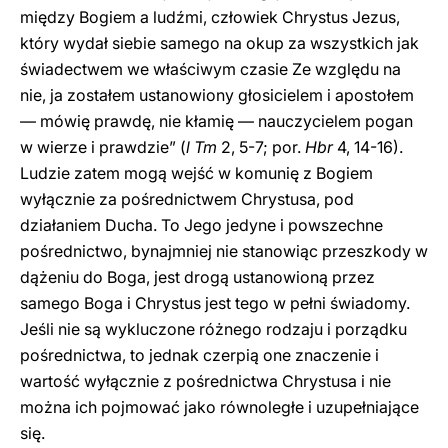
między Bogiem a ludźmi, człowiek Chrystus Jezus,
który wydał siebie samego na okup za wszystkich jak
świadectwem we właściwym czasie Ze względu na
nie, ja zostałem ustanowiony głosicielem i apostołem
— mówię prawdę, nie kłamię — nauczycielem pogan
w wierze i prawdzie” (
l Tm
2, 5-7; por.
Hbr
4, 14-16).
Ludzie zatem mogą wejść w komunię z Bogiem
wyłącznie za pośrednictwem Chrystusa, pod
działaniem Ducha. To Jego jedyne i powszechne
pośrednictwo, bynajmniej nie stanowiąc przeszkody w
dążeniu do Boga, jest drogą ustanowioną przez
samego Boga i Chrystus jest tego w pełni świadomy.
Jeśli nie są wykluczone różnego rodzaju i porządku
pośrednictwa, to jednak czerpią one znaczenie i
wartość wyłącznie z pośrednictwa Chrystusa i nie
można ich pojmować jako równoległe i uzupełniające
się.