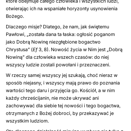
które obejmuje całego człowieka i wszystkich ludzi,
otwierając ich na wspaniałe horyzonty usynowienia
Bożego.
Dlaczego misje? Dlatego, że nam, jak świętemu
Pawłowi, „została dana ta łaska: ogłosić poganom
jako Dobrą Nowinę niezgłębione bogactwo
Chrystusa” (
Ef
3, 8). Nowość życia w Nim jest „Dobrą
Nowiną” dla człowieka wszech czasów: do niej
wszyscy ludzie zostali powołani i przeznaczeni.
W rzeczy samej wszyscy jej szukają, choć nieraz w
sposób niejasny, i wszyscy mają prawo do poznania
wartości tego daru i przyjęcia go. Kościół, a w nim
każdy chrześcijanin, nie może ukrywać ani
zachowywać dla siebie tej nowości i tego bogactwa,
otrzymanych z Bożej dobroci, by przekazywać je
wszystkim ludziom.