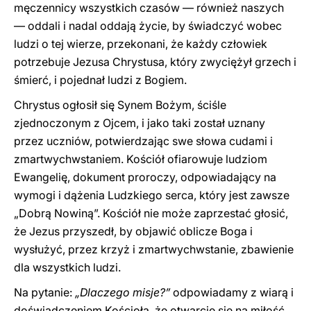
męczennicy wszystkich czasów — również naszych
— oddali i nadal oddają życie, by świadczyć wobec
ludzi o tej wierze, przekonani, że każdy człowiek
potrzebuje Jezusa Chrystusa, który zwyciężył grzech i
śmierć, i pojednał ludzi z Bogiem.
Chrystus ogłosił się Synem Bożym, ściśle
zjednoczonym z Ojcem, i jako taki został uznany
przez uczniów, potwierdzając swe słowa cudami i
zmartwychwstaniem. Kościół ofiarowuje ludziom
Ewangelię, dokument proroczy, odpowiadający na
wymogi i dążenia Ludzkiego serca, który jest zawsze
„Dobrą Nowiną”. Kościół nie może zaprzestać głosić,
że Jezus przyszedł, by objawić oblicze Boga i
wysłużyć, przez krzyż i zmartwychwstanie, zbawienie
dla wszystkich ludzi.
Na pytanie:
„Dlaczego misje?”
odpowiadamy z wiarą i
doświadczeniem Kościoła, że otwarcie się na miłość