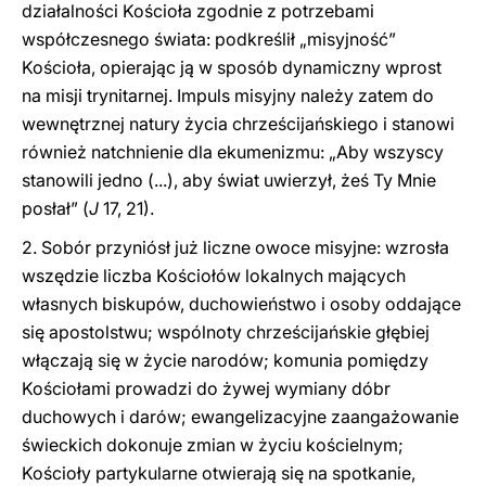
działalności Kościoła zgodnie z potrzebami
współczesnego świata: podkreślił „misyjność”
Kościoła, opierając ją w sposób dynamiczny wprost
na misji trynitarnej. Impuls misyjny należy zatem do
wewnętrznej natury życia chrześcijańskiego i stanowi
również natchnienie dla ekumenizmu: „Aby wszyscy
stanowili jedno (...), aby świat uwierzył, żeś Ty Mnie
posłał” (
J
17, 21).
2. Sobór przyniósł już liczne owoce misyjne: wzrosła
wszędzie liczba Kościołów lokalnych mających
własnych biskupów, duchowieństwo i osoby oddające
się apostolstwu; wspólnoty chrześcijańskie głębiej
włączają się w życie narodów; komunia pomiędzy
Kościołami prowadzi do żywej wymiany dóbr
duchowych i darów; ewangelizacyjne zaangażowanie
świeckich dokonuje zmian w życiu kościelnym;
Kościoły partykularne otwierają się na spotkanie,