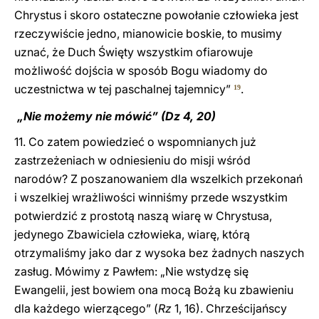
Chrystus i skoro ostateczne powołanie człowieka jest
rzeczywiście jedno, mianowicie boskie, to musimy
uznać, że Duch Święty wszystkim ofiarowuje
możliwość dojścia w sposób Bogu wiadomy do
uczestnictwa w tej paschalnej tajemnicy”
.
19
„Nie możemy nie mówić” (Dz 4, 20)
11. Co zatem powiedzieć o wspomnianych już
zastrzeżeniach w odniesieniu do misji wśród
narodów? Z poszanowaniem dla wszelkich przekonań
i wszelkiej wrażliwości winniśmy przede wszystkim
potwierdzić z prostotą naszą wiarę w Chrystusa,
jedynego Zbawiciela człowieka, wiarę, którą
otrzymaliśmy jako dar z wysoka bez żadnych naszych
zasług. Mówimy z Pawłem: „Nie wstydzę się
Ewangelii, jest bowiem ona mocą Bożą ku zbawieniu
dla każdego wierzącego” (
Rz
1, 16). Chrześcijańscy