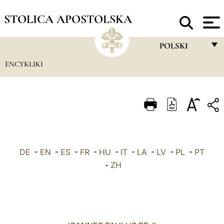
STOLICA APOSTOLSKA
POLSKI
ENCYKLIKI
FRANÇAIS
ENGLISH
ITALIANO
PORTUGUÊS
ESPAÑOL
DE
-
EN
-
ES
-
FR
-
HU
-
IT
-
LA
-
LV
-
PL
-
PT
DEUTSCH
-
ZH
POLSKI
العربيّة
中文