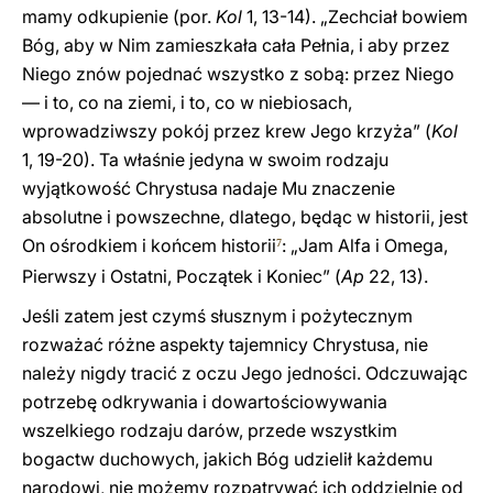
mamy odkupienie (por.
Kol
1, 13-14). „Zechciał bowiem
Bóg, aby w Nim zamieszkała cała Pełnia, i aby przez
Niego znów pojednać wszystko z sobą: przez Niego
— i to, co na ziemi, i to, co w niebiosach,
wprowadziwszy pokój przez krew Jego krzyża” (
Kol
1, 19-20). Ta właśnie jedyna w swoim rodzaju
wyjątkowość Chrystusa nadaje Mu znaczenie
absolutne i powszechne, dlatego, będąc w historii, jest
On ośrodkiem i końcem historii
: „Jam Alfa i Omega,
7
Pierwszy i Ostatni, Początek i Koniec” (
Ap
22, 13).
Jeśli zatem jest czymś słusznym i pożytecznym
rozważać różne aspekty tajemnicy Chrystusa, nie
należy nigdy tracić z oczu Jego jedności. Odczuwając
potrzebę odkrywania i dowartościowywania
wszelkiego rodzaju darów, przede wszystkim
bogactw duchowych, jakich Bóg udzielił każdemu
narodowi, nie możemy rozpatrywać ich oddzielnie od