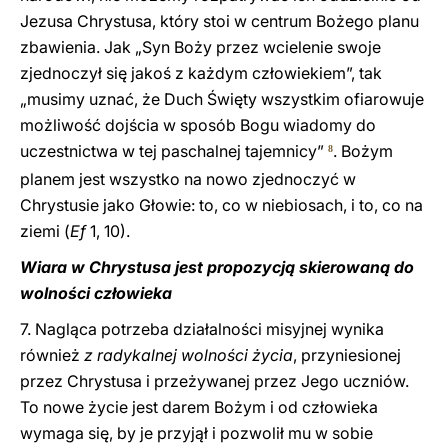
Jezusa Chrystusa, który stoi w centrum Bożego planu
zbawienia. Jak „Syn Boży przez wcielenie swoje
zjednoczył się jakoś z każdym człowiekiem”, tak
„musimy uznać, że Duch Święty wszystkim ofiarowuje
możliwość dojścia w sposób Bogu wiadomy do
uczestnictwa w tej paschalnej tajemnicy”
. Bożym
8
planem jest wszystko na nowo zjednoczyć w
Chrystusie jako Głowie: to, co w niebiosach, i to, co na
ziemi (
Ef
1, 10).
Wiara w Chrystusa jest propozycją skierowaną do
wolności człowieka
7. Nagląca potrzeba działalności misyjnej wynika
również
z radykalnej wolności życia
, przyniesionej
przez Chrystusa i przeżywanej przez Jego uczniów.
To nowe życie jest darem Bożym i od człowieka
wymaga się, by je przyjął i pozwolił mu w sobie