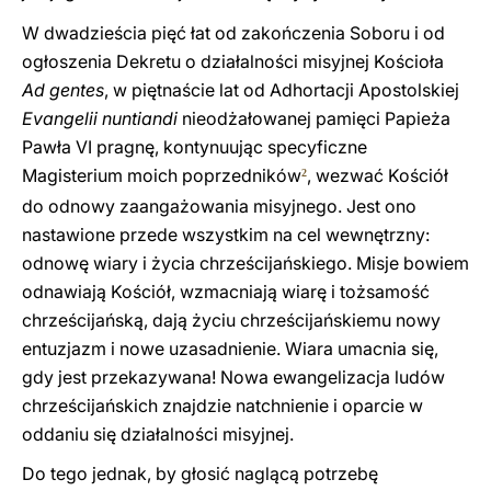
W dwadzieścia pięć łat od zakończenia Soboru i od
ogłoszenia Dekretu o działalności misyjnej Kościoła
Ad gentes
, w piętnaście lat od Adhortacji Apostolskiej
Evangelii nuntiandi
nieodżałowanej pamięci Papieża
Pawła VI pragnę, kontynuując specyficzne
Magisterium moich poprzedników
, wezwać Kościół
2
do odnowy zaangażowania misyjnego. Jest ono
nastawione przede wszystkim na cel wewnętrzny:
odnowę wiary i życia chrześcijańskiego. Misje bowiem
odnawiają Kościół, wzmacniają wiarę i tożsamość
chrześcijańską, dają życiu chrześcijańskiemu nowy
entuzjazm i nowe uzasadnienie. Wiara umacnia się,
gdy jest przekazywana! Nowa ewangelizacja ludów
chrześcijańskich znajdzie natchnienie i oparcie w
oddaniu się działalności misyjnej.
Do tego jednak, by głosić naglącą potrzebę