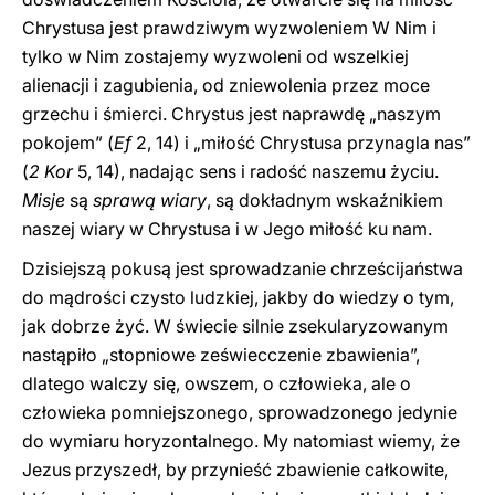
Chrystusa jest prawdziwym wyzwoleniem W Nim i
tylko w Nim zostajemy wyzwoleni od wszelkiej
alienacji i zagubienia, od zniewolenia przez moce
grzechu i śmierci. Chrystus jest naprawdę „naszym
pokojem” (
Ef
2, 14) i „miłość Chrystusa przynagla nas”
(
2 Kor
5, 14), nadając sens i radość naszemu życiu.
Misje
są
sprawą wiary
, są dokładnym wskaźnikiem
naszej wiary w Chrystusa i w Jego miłość ku nam.
Dzisiejszą pokusą jest sprowadzanie chrześcijaństwa
do mądrości czysto ludzkiej, jakby do wiedzy o tym,
jak dobrze żyć. W świecie silnie zsekularyzowanym
nastąpiło „stopniowe zeświecczenie zbawienia”,
dlatego walczy się, owszem, o człowieka, ale o
człowieka pomniejszonego, sprowadzonego jedynie
do wymiaru horyzontalnego. My natomiast wiemy, że
Jezus przyszedł, by przynieść zbawienie całkowite,