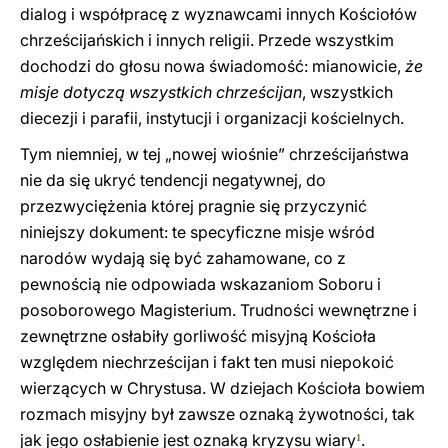
dialog i współpracę z wyznawcami innych Kościołów
chrześcijańskich i innych religii. Przede wszystkim
dochodzi do głosu nowa świadomość: mianowicie,
że
misje dotyczą wszystkich chrześcijan
, wszystkich
diecezji i parafii, instytucji i organizacji kościelnych.
Tym niemniej, w tej „nowej wiośnie” chrześcijaństwa
nie da się ukryć tendencji negatywnej, do
przezwyciężenia której pragnie się przyczynić
niniejszy dokument: te specyficzne misje wśród
narodów wydają się być zahamowane, co z
pewnością nie odpowiada wskazaniom Soboru i
posoborowego Magisterium. Trudności wewnętrzne i
zewnętrzne osłabiły gorliwość misyjną Kościoła
względem niechrześcijan i fakt ten musi niepokoić
wierzących w Chrystusa. W dziejach Kościoła bowiem
rozmach misyjny był zawsze oznaką żywotności, tak
jak jego osłabienie jest oznaką kryzysu wiary
.
1