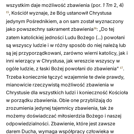
wszystkim daje możliwość zbawienia (por.
1 Tm
2, 4)
, Kościół wyznaje, że Bóg ustanowił Chrystusa
15
jedynym Pośrednikiem, a on sam został wyznaczony
jako powszechny sakrament zbawienia
: „Do tej
16
zatem katolickiej jedności Ludu Bożego (...) powołani
są wszyscy ludzie i w różny sposób do niej należą lub
są jej przyporządkowani, zarówno wierni katolicy, jak i
inni wierzący w Chrystusa, jak wreszcie wszyscy w
ogóle ludzie, z łaski Bożej powołani do zbawienia”
.
17
Trzeba koniecznie łączyć wzajemnie te dwie prawdy,
mianowicie rzeczywistą możliwość zbawienia w
Chrystusie dla wszystkich ludzi i konieczność Kościoła
w porządku zbawienia. Obie one przybliżają do
zrozumienia jedynej tajemnicy zbawienia, tak że
możemy doświadczać miłosierdzia Bożego i naszej
odpowiedzialności. Zbawienie, które jest zawsze
darem Ducha, wymaga współpracy człowieka w