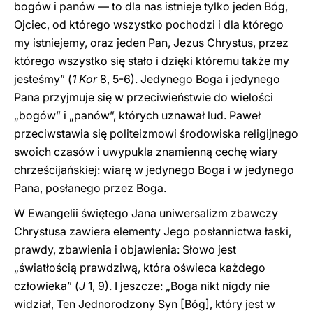
bogów i panów — to dla nas istnieje tylko jeden Bóg,
Ojciec, od którego wszystko pochodzi i dla którego
my istniejemy, oraz jeden Pan, Jezus Chrystus, przez
którego wszystko się stało i dzięki któremu także my
jesteśmy” (
1 Kor
8, 5-6). Jedynego Boga i jedynego
Pana przyjmuje się w przeciwieństwie do wielości
„bogów” i „panów”, których uznawał lud. Paweł
przeciwstawia się politeizmowi środowiska religijnego
swoich czasów i uwypukla znamienną cechę wiary
chrześcijańskiej: wiarę w jedynego Boga i w jedynego
Pana, posłanego przez Boga.
W Ewangelii świętego Jana uniwersalizm zbawczy
Chrystusa zawiera elementy Jego posłannictwa łaski,
prawdy, zbawienia i objawienia: Słowo jest
„światłością prawdziwą, która oświeca każdego
człowieka” (
J
1, 9). I jeszcze: „Boga nikt nigdy nie
widział, Ten Jednorodzony Syn [Bóg], który jest w