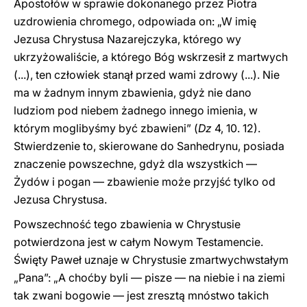
Apostołów w sprawie dokonanego przez Piotra
uzdrowienia chromego, odpowiada on: „W imię
Jezusa Chrystusa Nazarejczyka, którego wy
ukrzyżowaliście, a którego Bóg wskrzesił z martwych
(...), ten człowiek stanął przed wami zdrowy (...). Nie
ma w żadnym innym zbawienia, gdyż nie dano
ludziom pod niebem żadnego innego imienia, w
którym moglibyśmy być zbawieni” (
Dz
4, 10. 12).
Stwierdzenie to, skierowane do Sanhedrynu, posiada
znaczenie powszechne, gdyż dla wszystkich —
Żydów i pogan — zbawienie może przyjść tylko od
Jezusa Chrystusa.
Powszechność tego zbawienia w Chrystusie
potwierdzona jest w całym Nowym Testamencie.
Święty Paweł uznaje w Chrystusie zmartwychwstałym
„Pana”: „A choćby byli — pisze — na niebie i na ziemi
tak zwani bogowie — jest zresztą mnóstwo takich