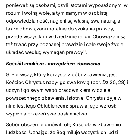
ponieważ są osobami, czyli istotami wyposażonymi w
rozum i wolną wolę, a tym samym w osobistą
odpowiedzialność, nagleni są własną swą naturą, a
także obowiązani moralnie do szukania prawdy,
przede wszystkim w dziedzinie religii. Obowiązani są
też trwać przy poznanej prawdzie i całe swoje życie
układać według wymagań prawdy
.
14
Kościół znakiem i narzędziem zbawienia
9. Pierwszy, który korzysta z dóbr zbawienia, jest
Kościół. Chrystus nabył go swą krwią (por.
Dz
20, 28) i
uczynił go swym współpracownikiem w dziele
powszechnego zbawienia. Istotnie, Chrystus żyje w
nim; jest jego Oblubieńcem; sprawia jego wzrost;
wypełnia przezeń swe posłannictwo.
Sobór obszernie omówił rolę Kościoła w zbawieniu
ludzkości Uznając, że Bóg miłuje wszystkich ludzi i