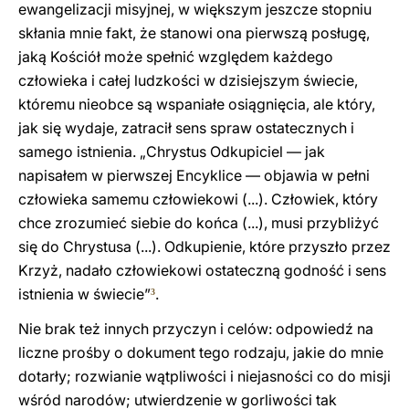
ewangelizacji misyjnej, w większym jeszcze stopniu
skłania mnie fakt, że stanowi ona pierwszą posługę,
jaką Kościół może spełnić względem każdego
człowieka i całej ludzkości w dzisiejszym świecie,
któremu nieobce są wspaniałe osiągnięcia, ale który,
jak się wydaje, zatracił sens spraw ostatecznych i
samego istnienia. „Chrystus Odkupiciel — jak
napisałem w pierwszej Encyklice — objawia w pełni
człowieka samemu człowiekowi (...). Człowiek, który
chce zrozumieć siebie do końca (...), musi przybliżyć
się do Chrystusa (...). Odkupienie, które przyszło przez
Krzyż, nadało człowiekowi ostateczną godność i sens
istnienia w świecie”
.
3
Nie brak też innych przyczyn i celów: odpowiedź na
liczne prośby o dokument tego rodzaju, jakie do mnie
dotarły; rozwianie wątpliwości i niejasności co do misji
wśród narodów; utwierdzenie w gorliwości tak