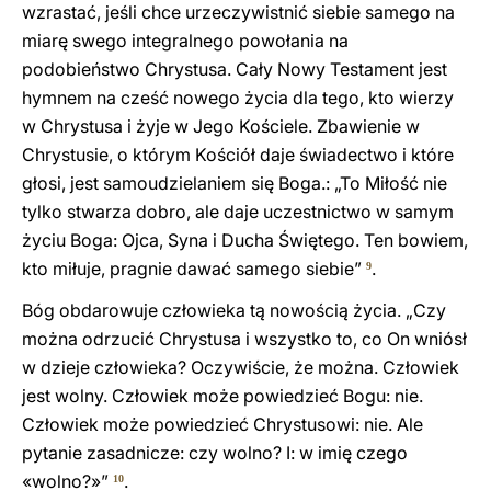
wzrastać, jeśli chce urzeczywistnić siebie samego na
miarę swego integralnego powołania na
podobieństwo Chrystusa. Cały Nowy Testament jest
hymnem na cześć nowego życia dla tego, kto wierzy
w Chrystusa i żyje w Jego Kościele. Zbawienie w
Chrystusie, o którym Kościół daje świadectwo i które
głosi, jest samoudzielaniem się Boga.: „To Miłość nie
tylko stwarza dobro, ale daje uczestnictwo w samym
życiu Boga: Ojca, Syna i Ducha Świętego. Ten bowiem,
kto miłuje, pragnie dawać samego siebie”
.
9
Bóg obdarowuje człowieka tą nowością życia. „Czy
można odrzucić Chrystusa i wszystko to, co On wniósł
w dzieje człowieka? Oczywiście, że można. Człowiek
jest wolny. Człowiek może powiedzieć Bogu: nie.
Człowiek może powiedzieć Chrystusowi: nie. Ale
pytanie zasadnicze: czy wolno? I: w imię czego
«wolno?»”
.
10