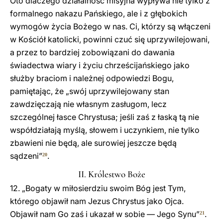
Oto dlaczego działalność misyjna wypływa nie tylko z
formalnego nakazu Pańskiego, ale i z głębokich
wymogów życia Bożego w nas. Ci, którzy są włączeni
w Kościół katolicki, powinni czuć się uprzywilejowani,
a przez to bardziej zobowiązani do dawania
świadectwa wiary i życiu chrześcijańskiego jako
służby braciom i należnej odpowiedzi Bogu,
pamiętając, że „swój uprzywilejowany stan
zawdzięczają nie własnym zasługom, lecz
szczególnej łasce Chrystusa; jeśli zaś z łaską tą nie
współdziałają myślą, słowem i uczynkiem, nie tylko
zbawieni nie będą, ale surowiej jeszcze będą
sądzeni”
.
20
II. Królestwo Boże
12. „Bogaty w miłosierdziu swoim Bóg jest Tym,
którego objawił nam Jezus Chrystus jako Ojca.
Objawił nam Go zaś i ukazał w sobie — Jego Synu”
.
21