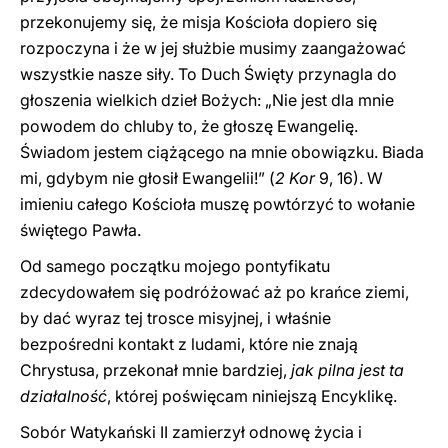
przekonujemy się, że misja Kościoła dopiero się
rozpoczyna i że w jej służbie musimy zaangażować
wszystkie nasze siły. To Duch Święty przynagla do
głoszenia wielkich dzieł Bożych: „Nie jest dla mnie
powodem do chluby to, że głoszę Ewangelię.
Świadom jestem ciążącego na mnie obowiązku. Biada
mi, gdybym nie głosił Ewangelii!” (
2 Kor
9, 16). W
imieniu całego Kościoła muszę powtórzyć to wołanie
świętego Pawła.
Od samego początku mojego pontyfikatu
zdecydowałem się podróżować aż po krańce ziemi,
by dać wyraz tej trosce misyjnej, i właśnie
bezpośredni kontakt z ludami, które nie znają
Chrystusa, przekonał mnie bardziej,
jak pilna jest ta
działalność
, której poświęcam niniejszą Encyklikę.
Sobór Watykański II zamierzył odnowę życia i