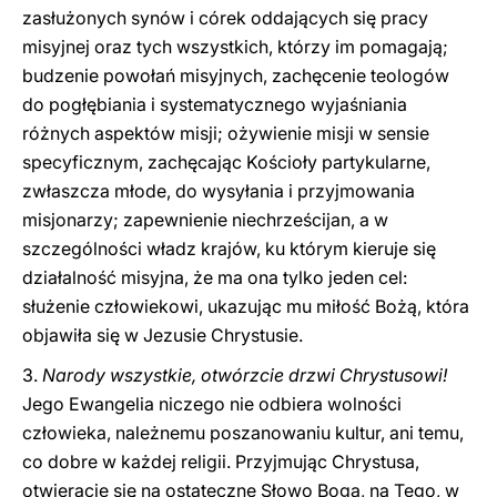
zasłużonych synów i córek oddających się pracy
misyjnej oraz tych wszystkich, którzy im pomagają;
budzenie powołań misyjnych, zachęcenie teologów
do pogłębiania i systematycznego wyjaśniania
różnych aspektów misji; ożywienie misji w sensie
specyficznym, zachęcając Kościoły partykularne,
zwłaszcza młode, do wysyłania i przyjmowania
misjonarzy; zapewnienie niechrześcijan, a w
szczególności władz krajów, ku którym kieruje się
działalność misyjna, że ma ona tylko jeden cel:
służenie człowiekowi, ukazując mu miłość Bożą, która
objawiła się w Jezusie Chrystusie.
3.
Narody wszystkie, otwórzcie drzwi Chrystusowi!
Jego Ewangelia niczego nie odbiera wolności
człowieka, należnemu poszanowaniu kultur, ani temu,
co dobre w każdej religii. Przyjmując Chrystusa,
otwieracie się na ostateczne Słowo Boga, na Tego, w