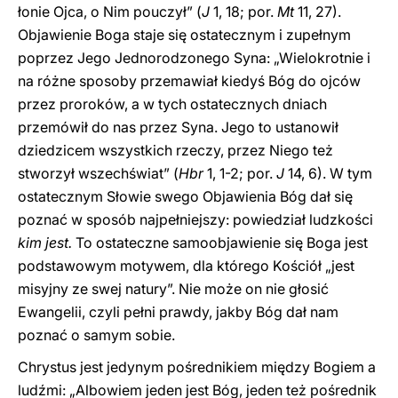
łonie Ojca, o Nim pouczył” (
J
1, 18; por.
Mt
11, 27).
Objawienie Boga staje się ostatecznym i zupełnym
poprzez Jego Jednorodzonego Syna: „Wielokrotnie i
na różne sposoby przemawiał kiedyś Bóg do ojców
przez proroków, a w tych ostatecznych dniach
przemówił do nas przez Syna. Jego to ustanowił
dziedzicem wszystkich rzeczy, przez Niego też
stworzył wszechświat” (
Hbr
1, 1-2; por.
J
14, 6). W tym
ostatecznym Słowie swego Objawienia Bóg dał się
poznać w sposób najpełniejszy: powiedział ludzkości
kim jest.
To ostateczne samoobjawienie się Boga jest
podstawowym motywem, dla którego Kościół „jest
misyjny ze swej natury”. Nie może on nie głosić
Ewangelii, czyli pełni prawdy, jakby Bóg dał nam
poznać o samym sobie.
Chrystus jest jedynym pośrednikiem między Bogiem a
ludźmi: „Albowiem jeden jest Bóg, jeden też pośrednik