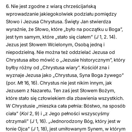
6. Nie jest zgodne z wiarą chrześcijańską
wprowadzanie jakiegokolwiek podziału pomiędzy
Słowo i Jezusa Chrystusa. Święty Jan stwierdza
wyraźnie, że Słowo, które „było na początku u Boga”,
jest tym samym, które „stało się ciałem” (
J
1, 2. 14).
Jezus jest Słowem Wcielonym, Osobą jedną i
niepodzielną. Nie można też oddzielać Jezusa od
Chrystusa albo mówić o „Jezusie historycznym”, który
byłby różny od „Chrystusa wiary”. Kościół zna i
wyznaje Jezusa jako „Chrystusa, Syna Boga żywego”
(por.
Mt
16, 16). Chrystus nie jest nikim innym, jak
Jezusem z Nazaretu. Ten zaś jest Słowem Bożym,
które stało się człowiekiem dla zbawienia wszystkich.
W Chrystusie „mieszka cała pełnia: Bóstwo, na sposób
ciała” (
Kol
2, 9) i „z Jego pełności wszyscyśmy
otrzymali” (
J
1, 16). „Jednorodzony Bóg, który jest w
łonie Ojca” (
J
1, 18), jest umiłowanym Synem, w którym