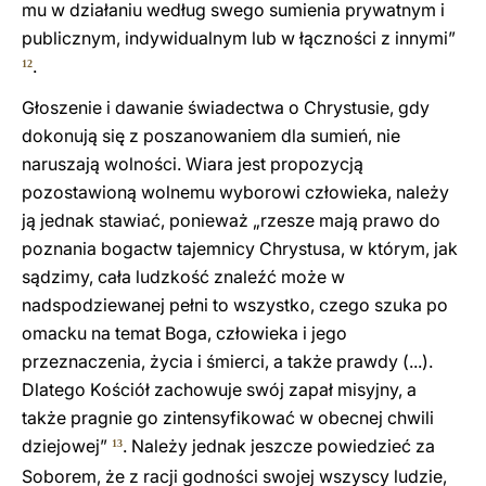
mu w działaniu według swego sumienia prywatnym i
publicznym, indywidualnym lub w łączności z innymi”
.
12
Głoszenie i dawanie świadectwa o Chrystusie, gdy
dokonują się z poszanowaniem dla sumień, nie
naruszają wolności. Wiara jest propozycją
pozostawioną wolnemu wyborowi człowieka, należy
ją jednak stawiać, ponieważ „rzesze mają prawo do
poznania bogactw tajemnicy Chrystusa, w którym, jak
sądzimy, cała ludzkość znaleźć może w
nadspodziewanej pełni to wszystko, czego szuka po
omacku na temat Boga, człowieka i jego
przeznaczenia, życia i śmierci, a także prawdy (...).
Dlatego Kościół zachowuje swój zapał misyjny, a
także pragnie go zintensyfikować w obecnej chwili
dziejowej”
. Należy jednak jeszcze powiedzieć za
13
Soborem, że z racji godności swojej wszyscy ludzie,