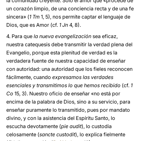
la comunidad creyente. Sólo el amor que «procede de
un corazón limpio, de una conciencia recta y de una fe
sincera» (
1 Tm
1, 5), nos permite captar el lenguaje de
Dios, que es Amor (cf.
1 Jn
4, 8).
4. Para que
la nueva evangelización
sea eficaz,
nuestra catequesis debe transmitir la verdad plena del
Evangelio, porque esta plenitud de verdad es la
verdadera fuente de nuestra capacidad de enseñar
con autoridad: una autoridad que los fieles reconocen
fácilmente, cuando
expresamos las verdades
esenciales y transmitimos lo que hemos recibido
(cf.
1
Co
15, 3). Nuestro oficio de enseñar «no está por
encima de la palabra de Dios, sino a su servicio, para
enseñar puramente lo transmitido, pues por mandato
divino, y con la asistencia del Espíritu Santo, lo
escucha devotamente (
pie audit
), lo custodia
celosamente (
sancte custodit
), lo explica fielmente