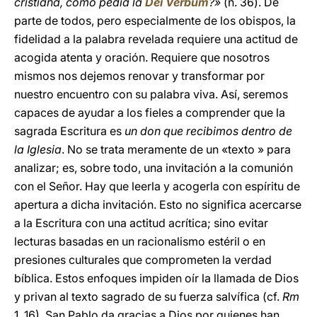
cristiana, como pedía la
Dei Verbum
?»
(n. 36). De
parte de todos, pero especialmente de los obispos, la
fidelidad a la palabra revelada requiere una actitud de
acogida atenta y oración. Requiere que nosotros
mismos nos dejemos renovar y transformar por
nuestro encuentro con su palabra viva. Así, seremos
capaces de ayudar a los fieles a comprender que la
sagrada Escritura es
un don que recibimos dentro de
la Iglesia
. No se trata meramente de un «texto » para
analizar; es, sobre todo, una invitación a la comunión
con el Señor. Hay que leerla y acogerla con espíritu de
apertura a dicha invitación. Esto no significa acercarse
a la Escritura con una actitud acrítica; sino evitar
lecturas basadas en un racionalismo estéril o en
presiones culturales que comprometen la verdad
bíblica. Estos enfoques impiden oír la llamada de Dios
y privan al texto sagrado de su fuerza salvífica (cf.
Rm
1, 16). San Pablo da gracias a Dios por quienes han