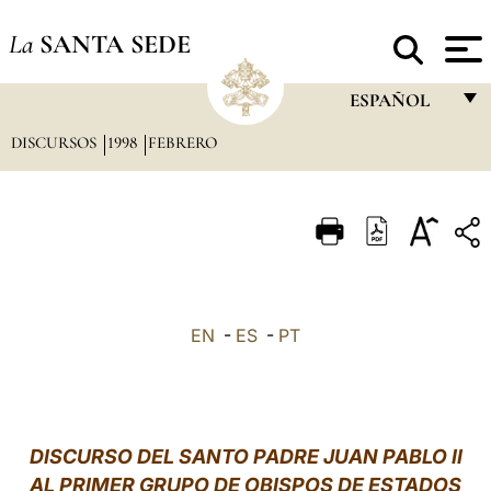
La
SANTA SEDE
ESPAÑOL
DISCURSOS
1998
FEBRERO
FRANÇAIS
ENGLISH
ITALIANO
PORTUGUÊS
ESPAÑOL
EN
-
ES
-
PT
DEUTSCH
POLSKI
العربيّة
DISCURSO DEL SANTO PADRE JUAN PABLO II
AL PRIMER GRUPO DE OBISPOS DE ESTADOS
中文