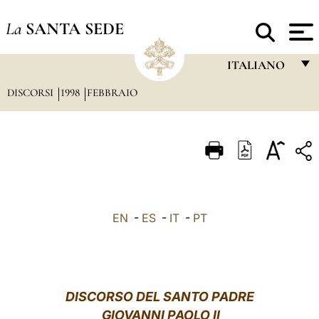
La
SANTA SEDE
ITALIANO
DISCORSI
1998
FEBBRAIO
FRANÇAIS
ENGLISH
ITALIANO
PORTUGUÊS
ESPAÑOL
EN
-
ES
-
IT
-
PT
DEUTSCH
POLSKI
العربيّة
DISCORSO DEL SANTO PADRE
GIOVANNI PAOLO II
中文