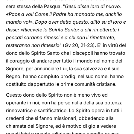
sera stessa della Pasqua: "
Gesù disse loro di nuovo:
«Pace a voi! Come il Padre ha mandato me, anch'io
mando voi». Dopo aver detto questo, alitò su di loro e
disse: «Ricevete lo Spirito Santo; a chi rimetterete i
peccati saranno rimessi e a chi non li rimetterete,
resteranno non rimessi
»" (
Gv
20, 21-23). E' in virtù del
dono dello Spirito Santo che i discepoli hanno trovato
il coraggio di andare per tutto il mondo nel nome del
Signore, per annunciare Lui, la sua salvezza e il suo
Regno; hanno compiuto prodigi nel suo nome; hanno
costituito dappertutto le prime comunità cristiane.
Questo dono dello Spirito non è meno vivo ed
operante in noi, non ha perso nulla della sua potenza
rinnovatrice e santificatrice. Lo Spirito opera in tutti i
credenti che si fanno missionari, obbedendo alla
chiamata del Signore, ed è motivo di gioia vedere
quanti laici e quante religiose hanno accolto questa