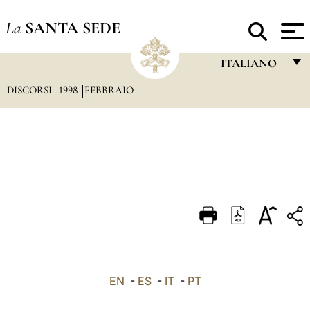
La
SANTA SEDE
ITALIANO
DISCORSI
1998
FEBBRAIO
FRANÇAIS
ENGLISH
ITALIANO
PORTUGUÊS
ESPAÑOL
DEUTSCH
POLSKI
العربيّة
EN
-
ES
-
IT
-
PT
中文