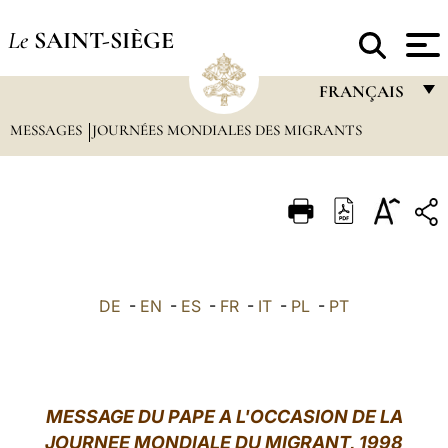
Le
SAINT-SIÈGE
FRANÇAIS
MESSAGES
JOURNÉES MONDIALES DES MIGRANTS
FRANÇAIS
ENGLISH
ITALIANO
PORTUGUÊS
ESPAÑOL
DE
-
EN
-
ES
-
FR
-
IT
-
PL
-
PT
DEUTSCH
POLSKI
العربيّة
MESSAGE DU PAPE A L'OCCASION DE LA
JOURNEE MONDIALE DU MIGRANT, 1998
中文