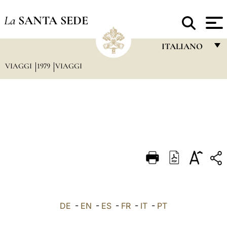
La
SANTA SEDE
ITALIANO
VIAGGI
1979
VIAGGI
FRANÇAIS
ENGLISH
ITALIANO
PORTUGUÊS
ESPAÑOL
DEUTSCH
POLSKI
العربيّة
DE
-
EN
-
ES
-
FR
-
IT
-
PT
中文