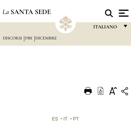
La
SANTA SEDE
ITALIANO
DISCORSI
1981
DICEMBRE
FRANÇAIS
ENGLISH
ITALIANO
PORTUGUÊS
ESPAÑOL
DEUTSCH
POLSKI
العربيّة
ES
-
IT
-
PT
中文