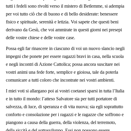
tutti i fedeli sono rivolti verso il mistero di Betlemme, si adempia
per voi tutto ciò che di buono e di bello desiderate: benessere
fisico e spirituale, serenità e letizia. Voi sapete che questi beni
derivano da Gesù, che voi ammirate in questi giorni nei presepi
delle vostre chiese e delle vostre case.
Possa egli far rinascere in ciascuno di voi un nuovo slancio negli
impegni che ponete per essere ragazzi bravi in casa, nella scuola
e negli incontri di Azione Cattolica; possa ancora suscitare nei
vostri animi una fede forte, semplice e gioiosa, tale da poterla
comunicare a tutti coloro che incontrate nei vostri ambienti.
I miei voti si allargano poi ai vostri coetanei sparsi in tutta l’Italia
e in tutto il mondo: l’atteso Salvatore sia per tutti portatore di
salvezza, di luce, di speranza e di vita nuova; sia egli soprattutto
conforto e consolazione per i ragazzi e le ragazze che soffrono e
piangono a causa della guerra, della violenza, del terremoto,
della siccità e del sottosviluppo. Essi non possono essere