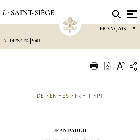
Le
SAINT-SIÈGE
FRANÇAIS
AUDIENCES
2001
FRANÇAIS
ENGLISH
ITALIANO
PORTUGUÊS
ESPAÑOL
DE
-
EN
-
ES
-
FR
-
IT
-
PT
DEUTSCH
POLSKI
العربيّة
JEAN PAUL II
中文