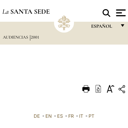
La
SANTA SEDE
ESPAÑOL
AUDIENCIAS
2001
FRANÇAIS
ENGLISH
ITALIANO
PORTUGUÊS
ESPAÑOL
DEUTSCH
POLSKI
العربيّة
DE
-
EN
-
ES
-
FR
-
IT
-
PT
中文